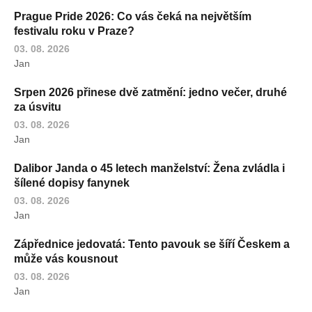
Prague Pride 2026: Co vás čeká na největším
festivalu roku v Praze?
03. 08. 2026
Jan
Srpen 2026 přinese dvě zatmění: jedno večer, druhé
za úsvitu
03. 08. 2026
Jan
Dalibor Janda o 45 letech manželství: Žena zvládla i
šílené dopisy fanynek
03. 08. 2026
Jan
Zápřednice jedovatá: Tento pavouk se šíří Českem a
může vás kousnout
03. 08. 2026
Jan