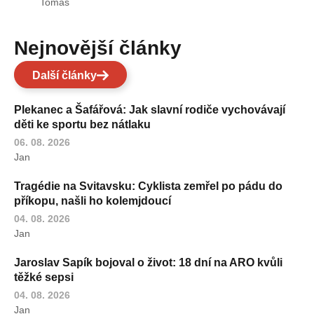
Tomáš
Nejnovější články
Další články
Plekanec a Šafářová: Jak slavní rodiče vychovávají
děti ke sportu bez nátlaku
06. 08. 2026
Jan
Tragédie na Svitavsku: Cyklista zemřel po pádu do
příkopu, našli ho kolemjdoucí
04. 08. 2026
Jan
Jaroslav Sapík bojoval o život: 18 dní na ARO kvůli
těžké sepsi
04. 08. 2026
Jan