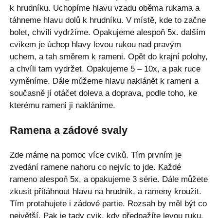
k hrudníku. Uchopíme hlavu vzadu oběma rukama a
táhneme hlavu dolů k hrudníku. V místě, kde to začne
bolet, chvíli vydržíme. Opakujeme alespoň 5x. dalším
cvikem je úchop hlavy levou rukou nad pravým
uchem, a tah směrem k rameni. Opět do krajní polohy,
a chvíli tam vydržet. Opakujeme 5 – 10x, a pak ruce
vyměníme. Dále můžeme hlavu naklánět k rameni a
současně jí otáčet doleva a doprava, podle toho, ke
kterému rameni ji nakláníme.
Ramena a zádové svaly
Zde máme na pomoc více cviků. Tím prvním je
zvedání ramene nahoru co nejvíc to jde. Každé
rameno alespoň 5x, a opakujeme 3 série. Dále můžete
zkusit přitáhnout hlavu na hrudník, a rameny kroužit.
Tím protahujete i zádové partie. Rozsah by měl být co
největší. Pak je tady cvik, kdy předpažíte levou ruku,