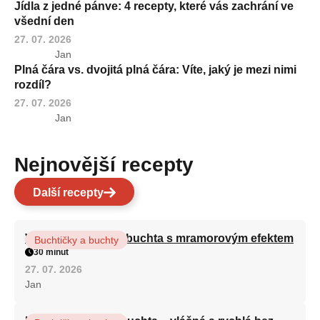
Jídla z jedné pánve: 4 recepty, které vás zachrání ve
všední den
27. 07. 2026
Jan
Plná čára vs. dvojitá plná čára: Víte, jaký je mezi nimi
rozdíl?
27. 07. 2026
Jan
Nejnovější recepty
Další recepty
Vláčná olejová litá buchta s mramorovým efektem
Buchtičky a buchty
30 minut
27. 07. 2026
Jan