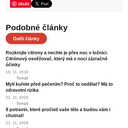
Uložit
Podobné články
Další články
Rozkrojte citrony a nechte je přes noc v ložnici.
Citrónový osvěžovač, který má v noci zázračné
účinky
19. 11. 2018
Tomáš
Mytí kuřete před pečením? Proč to nedělat? Má to
zdravotní rizika
21. 11. 2018
Tomáš
9 potravin, které pročistí vaše tělo a budou vám i
chutnat!
21. 11. 2018