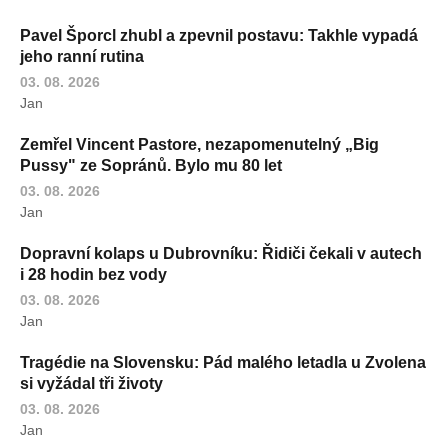
Pavel Šporcl zhubl a zpevnil postavu: Takhle vypadá
jeho ranní rutina
03. 08. 2026
Jan
Zemřel Vincent Pastore, nezapomenutelný „Big
Pussy" ze Sopránů. Bylo mu 80 let
03. 08. 2026
Jan
Dopravní kolaps u Dubrovníku: Řidiči čekali v autech
i 28 hodin bez vody
03. 08. 2026
Jan
Tragédie na Slovensku: Pád malého letadla u Zvolena
si vyžádal tři životy
03. 08. 2026
Jan