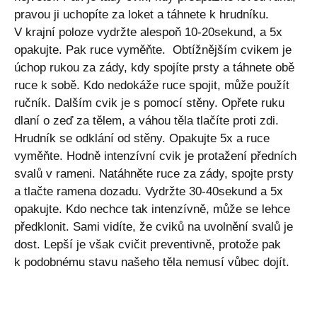
pravou ji uchopíte za loket a táhnete k hrudníku.
V krajní poloze vydržte alespoň 10-20sekund, a 5x
opakujte. Pak ruce vyměňte. Obtížnějším cvikem je
úchop rukou za zády, kdy spojíte prsty a táhnete obě
ruce k sobě. Kdo nedokáže ruce spojit, může použít
ručník. Dalším cvik je s pomocí stěny. Opřete ruku
dlaní o zeď za tělem, a váhou těla tlačíte proti zdi.
Hrudník se odklání od stěny. Opakujte 5x a ruce
vyměňte. Hodně intenzívní cvik je protažení předních
svalů v rameni. Natáhněte ruce za zády, spojte prsty
a tlačte ramena dozadu. Vydržte 30-40sekund a 5x
opakujte. Kdo nechce tak intenzívně, může se lehce
předklonit. Sami vidíte, že cviků na uvolnění svalů je
dost. Lepší je však cvičit preventivně, protože pak
k podobnému stavu našeho těla nemusí vůbec dojít.