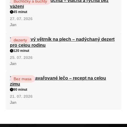
Hrnková maková buchta – vláčná a rychlá bez
Buchtičky a buchty
vážení
45 minut
27. 07. 2026
Jan
Karamelový větrník na plech – nadýchaný dezert
dezerty
pro celou rodinu
120 minut
25. 07. 2026
Jan
Babiččino zavařované lečo – recept na celou
Bez masa
zimu
90 minut
21. 07. 2026
Jan