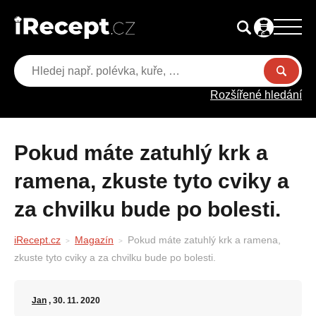
Rozšířené hledání
Pokud máte zatuhlý krk a
ramena, zkuste tyto cviky a
za chvilku bude po bolesti.
iRecept.cz
Magazín
Pokud máte zatuhlý krk a ramena,
zkuste tyto cviky a za chvilku bude po bolesti.
Jan
, 30. 11. 2020