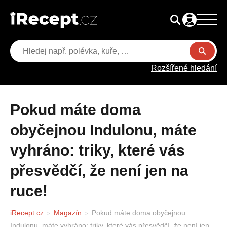
Rozšířené hledání
Pokud máte doma
obyčejnou Indulonu, máte
vyhráno: triky, které vás
přesvědčí, že není jen na
ruce!
iRecept.cz
Magazín
Pokud máte doma obyčejnou
Indulonu, máte vyhráno: triky, které vás přesvědčí, že není jen