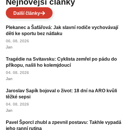
Nejnovější články
Další články
Plekanec a Šafářová: Jak slavní rodiče vychovávají
děti ke sportu bez nátlaku
06. 08. 2026
Jan
Tragédie na Svitavsku: Cyklista zemřel po pádu do
příkopu, našli ho kolemjdoucí
04. 08. 2026
Jan
Jaroslav Sapík bojoval o život: 18 dní na ARO kvůli
těžké sepsi
04. 08. 2026
Jan
Pavel Šporcl zhubl a zpevnil postavu: Takhle vypadá
jeho ranní rutina