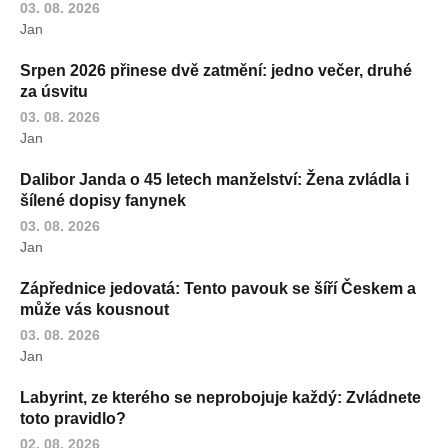
03. 08. 2026
Jan
Srpen 2026 přinese dvě zatmění: jedno večer, druhé
za úsvitu
03. 08. 2026
Jan
Dalibor Janda o 45 letech manželství: Žena zvládla i
šílené dopisy fanynek
03. 08. 2026
Jan
Zápřednice jedovatá: Tento pavouk se šíří Českem a
může vás kousnout
03. 08. 2026
Jan
Labyrint, ze kterého se neprobojuje každý: Zvládnete
toto pravidlo?
02. 08. 2026