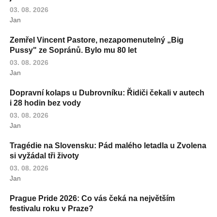
03. 08. 2026
Jan
Zemřel Vincent Pastore, nezapomenutelný „Big
Pussy" ze Sopránů. Bylo mu 80 let
03. 08. 2026
Jan
Dopravní kolaps u Dubrovníku: Řidiči čekali v autech
i 28 hodin bez vody
03. 08. 2026
Jan
Tragédie na Slovensku: Pád malého letadla u Zvolena
si vyžádal tři životy
03. 08. 2026
Jan
Prague Pride 2026: Co vás čeká na největším
festivalu roku v Praze?