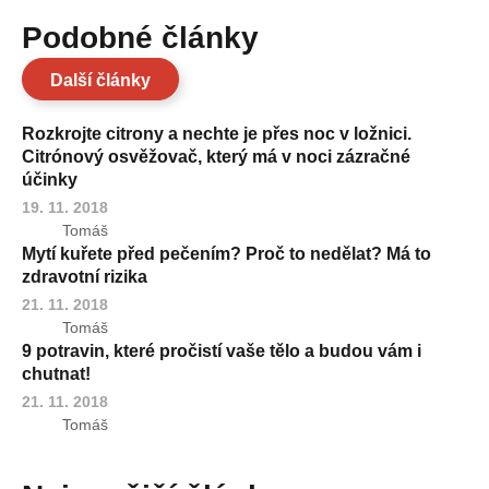
Podobné články
Další články
Rozkrojte citrony a nechte je přes noc v ložnici.
Citrónový osvěžovač, který má v noci zázračné
účinky
19. 11. 2018
Tomáš
Mytí kuřete před pečením? Proč to nedělat? Má to
zdravotní rizika
21. 11. 2018
Tomáš
9 potravin, které pročistí vaše tělo a budou vám i
chutnat!
21. 11. 2018
Tomáš