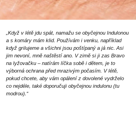
„Když v létě jdu spát, namažu se obyčejnou Indulonou
a s komáry mám klid. Používám i venku, například
když grilujeme a všichni jsou poštípaný a já nic. Asi
jim nevoní, mně naštěstí ano. V zimě si ji zas Bravo
na lyžovačku – natírám líčka sobě i dětem, je to
výborná ochrana před mrazivým počasím. V létě,
pokud chcete, aby vám opálení z dovolené vydrželo
co nejdéle, také doporučuji obyčejnou indulonu (tu
modrou).“