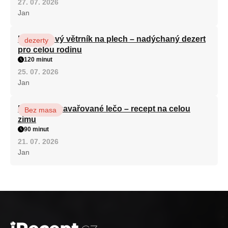
27. 07. 2026
Jan
Karamelový větrník na plech – nadýchaný dezert
dezerty
pro celou rodinu
120 minut
25. 07. 2026
Jan
Babiččino zavařované lečo – recept na celou
Bez masa
zimu
90 minut
21. 07. 2026
Jan