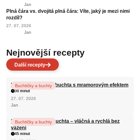
Jan
Plná čára vs. dvojitá plná čára: Víte, jaký je mezi nimi
rozdíl?
27. 07. 2026
Jan
Nejnovější recepty
Další recepty
Vláčná olejová litá buchta s mramorovým efektem
Buchtičky a buchty
30 minut
27. 07. 2026
Jan
Hrnková maková buchta – vláčná a rychlá bez
Buchtičky a buchty
vážení
45 minut