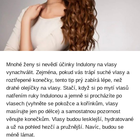
Mnohé ženy si nevědí účinky Indulony na vlasy
vynachválit. Zejména, pokud vás trápí suché vlasy a
roztřepené konečky, tento tip prý zabírá lépe, než
drahé olejíčky na vlasy. Stačí, když si po mytí vlasů
natřením ruky Indulonou a jemně si procházíte po
vlasech (vyhněte se pokožce a kořínkům, vlasy
masírujte jen po délce) a samostatnou pozornost
věnujte konečkům. Vlasy budou lesklejší, hydratované
a už na pohled hezčí a pružnější. Navíc, budou se
méně lámat.