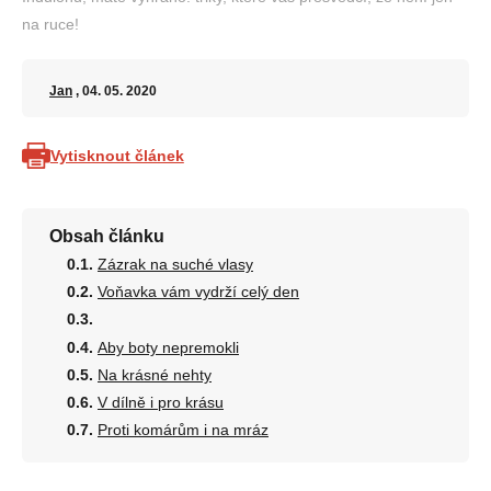
na ruce!
Jan
, 04. 05. 2020
Vytisknout článek
Obsah článku
Zázrak na suché vlasy
Voňavka vám vydrží celý den
Aby boty nepremokli
Na krásné nehty
V dílně i pro krásu
Proti komárům i na mráz