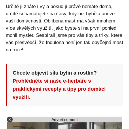
Určitě ji znáte i vy a pokud ji právě nemáte doma,
určitě si pamatujete na časy, kdy nechyběla ani ve
vaší domácnosti. Oblíbená mast má však mnohem
více skvělých využití, jako byste si na první pohled
mohli myslet. Sesbírali jsme pro vás tipy a triky, které
vás přesvědčí, že Indulona není jen tak obyčejná mast
na ruce!
Chcete objevit sílu bylin a rostlin?
Prohlédněte si naše e-herbáře s
praktickými recepty a tipy pro domácí
využití.
Advertisement