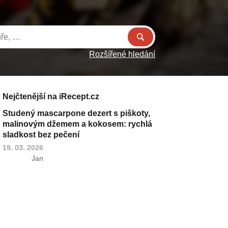
Rozšířené hledání
Nejčtenější na iRecept.cz
Studený mascarpone dezert s piškoty,
malinovým džemem a kokosem: rychlá
sladkost bez pečení
19. 03. 2026
Jan