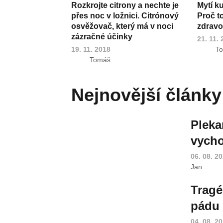
Rozkrojte citrony a nechte je
Mytí k
přes noc v ložnici. Citrónový
Proč t
osvěžovač, který má v noci
zdravot
zázračné účinky
21. 11.
19. 11. 2018
T
Tomáš
Nejnovější články
Pleka
vycho
06. 08. 2
Jan
Tragé
pádu 
04. 08. 2