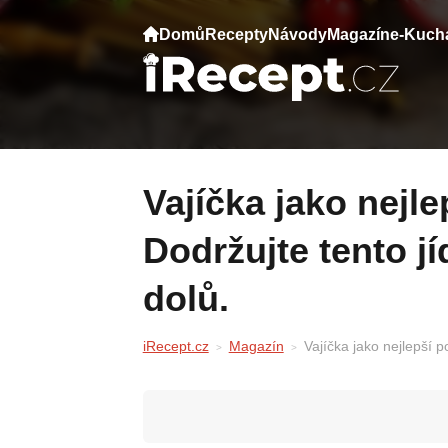
Domů
Recepty
Návody
Magazín
e-Kuch
Vajíčka jako nejlepší pomocník při hubnutí.
Dodržujte tento jí
dolů.
iRecept.cz
Magazín
Vajíčka jako nejlepší p