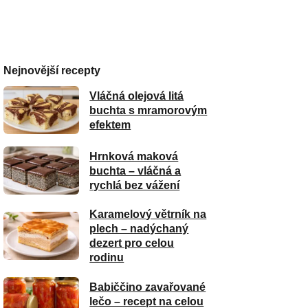
Nejnovější recepty
Vláčná olejová litá
buchta s mramorovým
efektem
Hrnková maková
buchta – vláčná a
rychlá bez vážení
Karamelový větrník na
plech – nadýchaný
dezert pro celou
rodinu
Babiččino zavařované
lečo – recept na celou