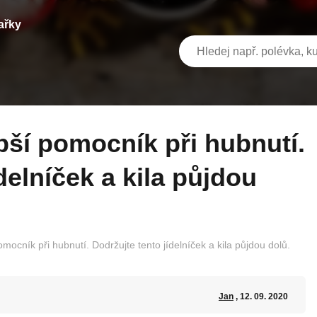
ařky
delníček a kila půjdou
omocník při hubnutí. Dodržujte tento jídelníček a kila půjdou dolů.
Jan
, 12. 09. 2020