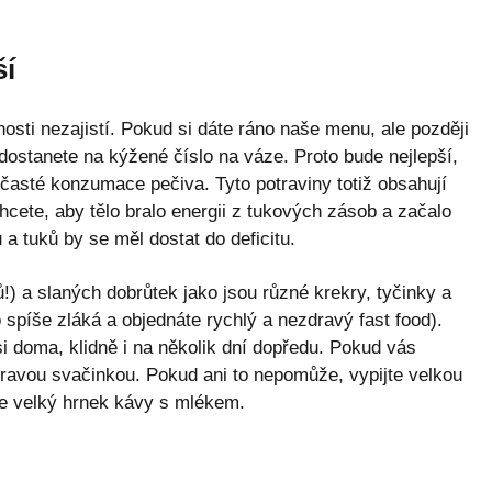
ší
ti nezajistí. Pokud si dáte ráno naše menu, ale později
 dostanete na kýžené číslo na váze. Proto bude nejlepší,
časté konzumace pečiva. Tyto potraviny totiž obsahují
cete, aby tělo bralo energii z tukových zásob a začalo
 a tuků by se měl dostat do deficitu.
) a slaných dobrůtek jako jsou různé krekry, tyčinky a
 spíše zláká a objednáte rychlý a nezdravý fast food).
 si doma, klidně i na několik dní dopředu. Pokud vás
dravou svačinkou. Pokud ani to nepomůže, vypijte velkou
jte velký hrnek kávy s mlékem.