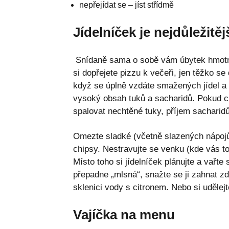
nepřejídat se – jíst střídmě
Jídelníček je nejdůležitěj
Snídaně sama o sobě vám úbytek hmotnos
si dopřejete pizzu k večeři, jen těžko se
když se úplně vzdáte smažených jídel a 
vysoký obsah tuků a sacharidů. Pokud ch
spalovat nechtěné tuky, příjem sacharidů
Omezte sladké (včetně slazených nápojů!
chipsy. Nestravujte se venku (kde vás to
Místo toho si jídelníček plánujte a vařte
přepadne „mlsná“, snažte se ji zahnat z
sklenici vody s citronem. Nebo si uděle
Vajíčka na menu