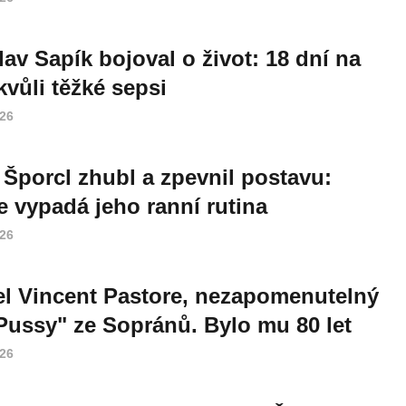
lav Sapík bojoval o život: 18 dní na
vůli těžké sepsi
026
 Šporcl zhubl a zpevnil postavu:
e vypadá jeho ranní rutina
026
l Vincent Pastore, nezapomenutelný
Pussy" ze Sopránů. Bylo mu 80 let
026