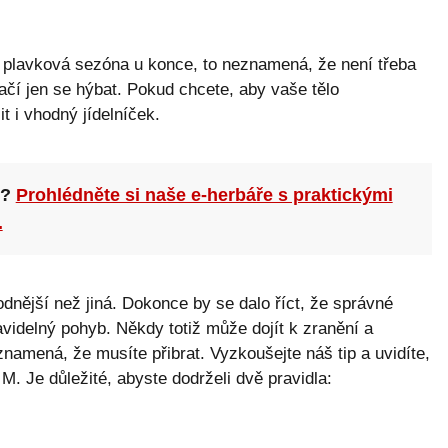
je plavková sezóna u konce, to neznamená, že není třeba
ačí jen se hýbat. Pokud chcete, aby vaše tělo
t i vhodný jídelníček.
n?
Prohlédněte si naše e-herbáře s praktickými
.
odnější než jiná. Dokonce by se dalo říct, že správné
videlný pohyb. Někdy totiž může dojít k zranění a
amená, že musíte přibrat. Vyzkoušejte náš tip a uvidíte,
 M. Je důležité, abyste dodrželi dvě pravidla: