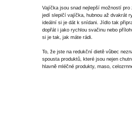
Vajíčka jsou snad nejlepší možností pro zd
jedí slepičí vajíčka, hubnou až dvakrát ryc
ideální si je dát k snídani. Jídlo tak při
dopřát i jako rychlou svačinu nebo přílo
si je tak, jak máte rádi.
To, že jste na redukční dietě vůbec nezna
spousta produktů, které jsou nejen chutn
hlavně mléčné produkty, maso, celozrnné