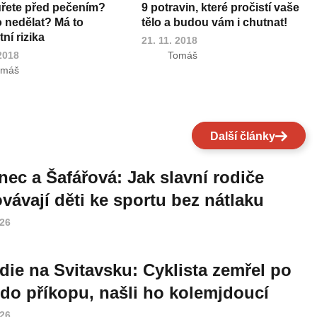
uřete před pečením?
9 potravin, které pročistí vaše
o nedělat? Má to
tělo a budou vám i chutnat!
ní rizika
21. 11. 2018
 2018
Tomáš
omáš
Další články
nec a Šafářová: Jak slavní rodiče
vávají děti ke sportu bez nátlaku
026
die na Svitavsku: Cyklista zemřel po
do příkopu, našli ho kolemjdoucí
026