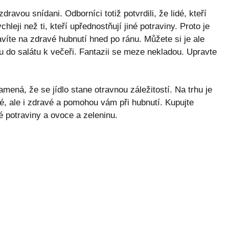
ravou snídani. Odborníci totiž potvrdili, že lidé, kteří
hleji než ti, kteří upřednostňují jiné potraviny. Proto je
pravíte na zdravé hubnutí hned po ránu. Můžete si je ale
hu do salátu k večeři. Fantazii se meze nekladou. Upravte
mená, že se jídlo stane otravnou záležitostí. Na trhu je
é, ale i zdravé a pomohou vám při hubnutí. Kupujte
 potraviny a ovoce a zeleninu.