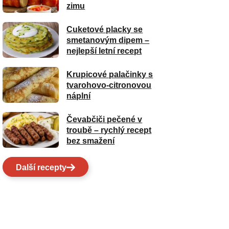
zimu
Cuketové placky se
smetanovým dipem –
nejlepší letní recept
Krupicové palačinky s
tvarohovo-citronovou
náplní
Čevabčiči pečené v
troubě – rychlý recept
bez smažení
Další recepty