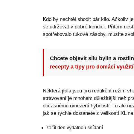
Kdo by nechtěl shodit pár kilo. Ačkoliv 
se udržovat v dobré kondici. Přitom nest
spotřebovalo tukové zásoby, musíte zvoli
Chcete objevit sílu bylin a rostli
recepty a tipy pro domácí využití
Některá jídla jsou pro redukční režim vh
stravování je mnohem důležitější než pra
dočasnému omezení hybnosti. To ale nezn
jak se rychle dostanete z velikosti XL na
začít den vydatnou snídaní