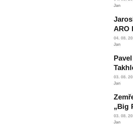
Jan
Jaros
ARO k
04. 08. 2
Jan
Pavel
Takhl
03. 08. 2
Jan
Zemře
„Big 
03. 08. 2
Jan