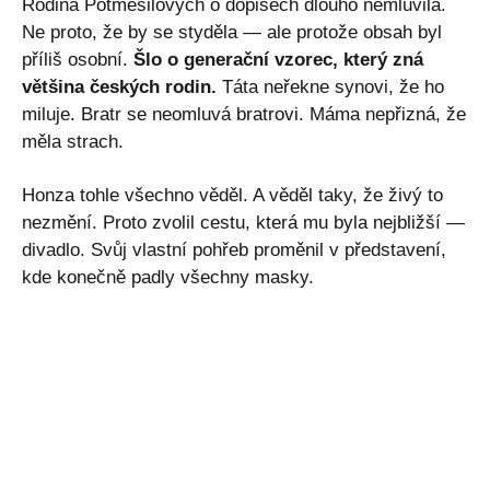
Rodina Potměšilových o dopisech dlouho nemluvila.
Ne proto, že by se styděla — ale protože obsah byl
příliš osobní.
Šlo o generační vzorec, který zná
většina českých rodin.
Táta neřekne synovi, že ho
miluje. Bratr se neomluvá bratrovi. Máma nepřizná, že
měla strach.
Honza tohle všechno věděl. A věděl taky, že živý to
nezmění. Proto zvolil cestu, která mu byla nejbližší —
divadlo. Svůj vlastní pohřeb proměnil v představení,
kde konečně padly všechny masky.