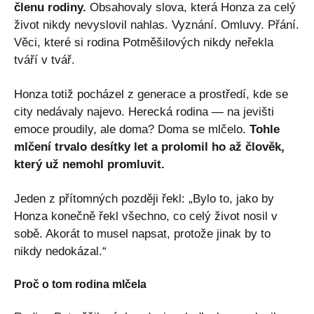
členu rodiny.
Obsahovaly slova, která Honza za celý
život nikdy nevyslovil nahlas. Vyznání. Omluvy. Přání.
Věci, které si rodina Potměšilových nikdy neřekla
tváří v tvář.
Honza totiž pocházel z generace a prostředí, kde se
city nedávaly najevo. Herecká rodina — na jevišti
emoce proudily, ale doma? Doma se mlčelo.
Tohle
mlčení trvalo desítky let a prolomil ho až člověk,
který už nemohl promluvit.
Jeden z přítomných později řekl: „Bylo to, jako by
Honza konečně řekl všechno, co celý život nosil v
sobě. Akorát to musel napsat, protože jinak by to
nikdy nedokázal.“
Proč o tom rodina mlčela