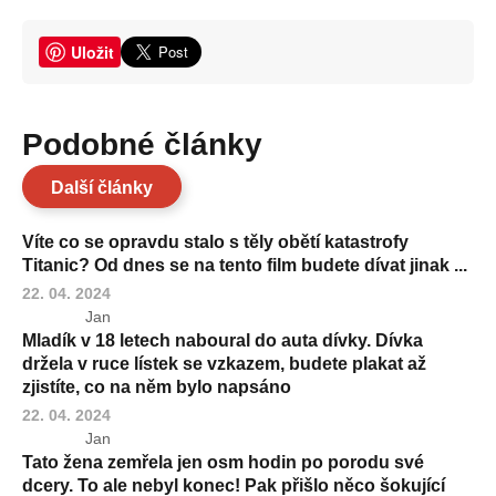
Uložit
Podobné články
Další články
Víte co se opravdu stalo s těly obětí katastrofy
Titanic? Od dnes se na tento film budete dívat jinak ...
22. 04. 2024
Jan
Mladík v 18 letech naboural do auta dívky. Dívka
držela v ruce lístek se vzkazem, budete plakat až
zjistíte, co na něm bylo napsáno
22. 04. 2024
Jan
Tato žena zemřela jen osm hodin po porodu své
dcery. To ale nebyl konec! Pak přišlo něco šokující