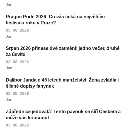
Jan
Prague Pride 2026: Co vás čeká na největším
festivalu roku v Praze?
03. 08. 2026
Jan
Srpen 2026 přinese dvě zatmění: jedno večer, druhé
za úsvitu
03. 08. 2026
Jan
Dalibor Janda o 45 letech manželství: Žena zvládla i
šílené dopisy fanynek
03. 08. 2026
Jan
Zápřednice jedovatá: Tento pavouk se šíří Českem a
může vás kousnout
03. 08. 2026