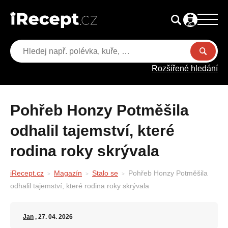
Rozšířené hledání
Pohřeb Honzy Potměšila
odhalil tajemství, které
rodina roky skrývala
iRecept.cz
Magazín
Stalo se
Pohřeb Honzy Potměšila
odhalil tajemství, které rodina roky skrývala
Jan
, 27. 04. 2026