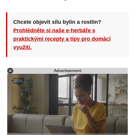
Chcete objevit sílu bylin a rostlin?
Prohlédněte si naše e-herbáře s
praktickými recepty a tipy pro domácí
využití.
Advertisement