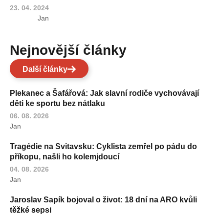
23. 04. 2024
Jan
Nejnovější články
Další články
Plekanec a Šafářová: Jak slavní rodiče vychovávají
děti ke sportu bez nátlaku
06. 08. 2026
Jan
Tragédie na Svitavsku: Cyklista zemřel po pádu do
příkopu, našli ho kolemjdoucí
04. 08. 2026
Jan
Jaroslav Sapík bojoval o život: 18 dní na ARO kvůli
těžké sepsi