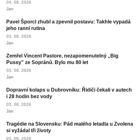
04. 08. 2026
Jan
Pavel Šporcl zhubl a zpevnil postavu: Takhle vypadá
jeho ranní rutina
03. 08. 2026
Jan
Zemřel Vincent Pastore, nezapomenutelný „Big
Pussy" ze Sopránů. Bylo mu 80 let
03. 08. 2026
Jan
Dopravní kolaps u Dubrovníku: Řidiči čekali v autech
i 28 hodin bez vody
03. 08. 2026
Jan
Tragédie na Slovensku: Pád malého letadla u Zvolena
si vyžádal tři životy
03. 08. 2026