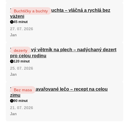
Hrnková maková buchta – vláčná a rychlá bez
Buchtičky a buchty
vážení
45 minut
27. 07. 2026
Jan
Karamelový větrník na plech – nadýchaný dezert
dezerty
pro celou rodinu
120 minut
25. 07. 2026
Jan
Babiččino zavařované lečo – recept na celou
Bez masa
zimu
90 minut
21. 07. 2026
Jan