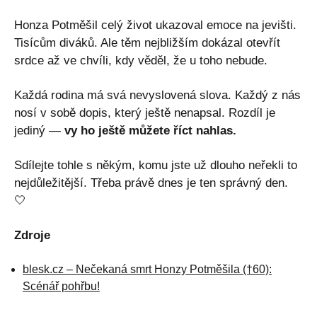
Honza Potměšil celý život ukazoval emoce na jevišti.
Tisícům diváků. Ale těm nejbližším dokázal otevřít
srdce až ve chvíli, kdy věděl, že u toho nebude.
Každá rodina má svá nevyslovená slova. Každý z nás
nosí v sobě dopis, který ještě nenapsal. Rozdíl je
jediný —
vy ho ještě můžete říct nahlas.
Sdílejte tohle s někým, komu jste už dlouho neřekli to
nejdůležitější. Třeba právě dnes je ten správný den.
🤍
Zdroje
blesk.cz – Nečekaná smrt Honzy Potměšila (†60):
Scénář pohřbu!