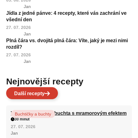
Jan
Jídla z jedné pánve: 4 recepty, které vás zachrání ve
všední den
27. 07. 2026
Jan
Plná čára vs. dvojitá plná čára: Víte, jaký je mezi nimi
rozdíl?
27. 07. 2026
Jan
Nejnovější recepty
Další recepty
Vláčná olejová litá buchta s mramorovým efektem
Buchtičky a buchty
30 minut
27. 07. 2026
Jan