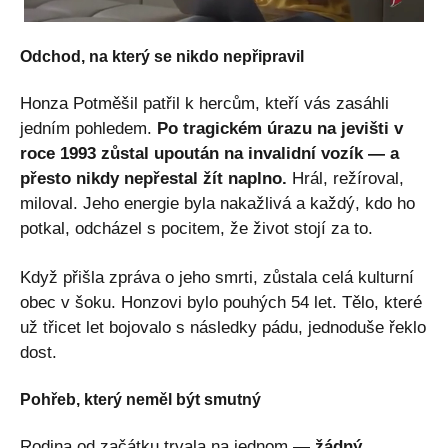
Odchod, na který se nikdo nepřipravil
Honza Potměšil patřil k hercům, kteří vás zasáhli
jedním pohledem.
Po tragickém úrazu na jevišti v
roce 1993 zůstal upoután na invalidní vozík — a
přesto nikdy nepřestal žít naplno.
Hrál, režíroval,
miloval. Jeho energie byla nakažlivá a každý, kdo ho
potkal, odcházel s pocitem, že život stojí za to.
Když přišla zpráva o jeho smrti, zůstala celá kulturní
obec v šoku. Honzovi bylo pouhých 54 let. Tělo, které
už třicet let bojovalo s následky pádu, jednoduše řeklo
dost.
Pohřeb, který neměl být smutný
Rodina od začátku trvala na jednom —
žádný