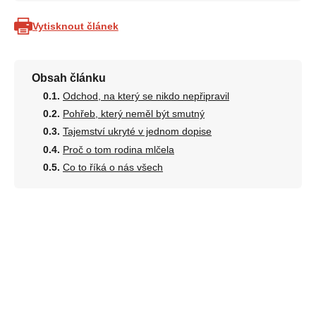
Vytisknout článek
Obsah článku
Odchod, na který se nikdo nepřipravil
Pohřeb, který neměl být smutný
Tajemství ukryté v jednom dopise
Proč o tom rodina mlčela
Co to říká o nás všech