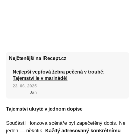
Nejčtenější na iRecept.cz
Nejlepší vepřová žebra pečená v troubě:
Tajemství je v marinádě!
23. 06. 2025
Jan
Tajemství ukryté v jednom dopise
Součástí Honzova scénáře byl zapečetěný dopis. Ne
jeden — několik.
Každý adresovaný konkrétnímu