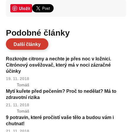
Uložit
Podobné články
Další články
Rozkrojte citrony a nechte je přes noc v ložnici.
Citrónový osvěžovač, který má v noci zázračné
účinky
19. 11. 2018
Tomáš
Mytí kuřete před pečením? Proč to nedělat? Má to
zdravotní rizika
21. 11. 2018
Tomáš
9 potravin, které pročistí vaše tělo a budou vám i
chutnat!
21. 11. 2018