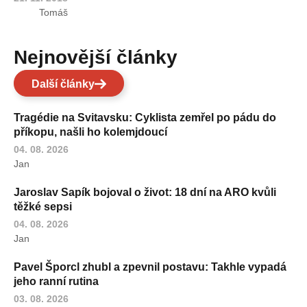
Tomáš
Nejnovější články
Další články
Tragédie na Svitavsku: Cyklista zemřel po pádu do
příkopu, našli ho kolemjdoucí
04. 08. 2026
Jan
Jaroslav Sapík bojoval o život: 18 dní na ARO kvůli
těžké sepsi
04. 08. 2026
Jan
Pavel Šporcl zhubl a zpevnil postavu: Takhle vypadá
jeho ranní rutina
03. 08. 2026