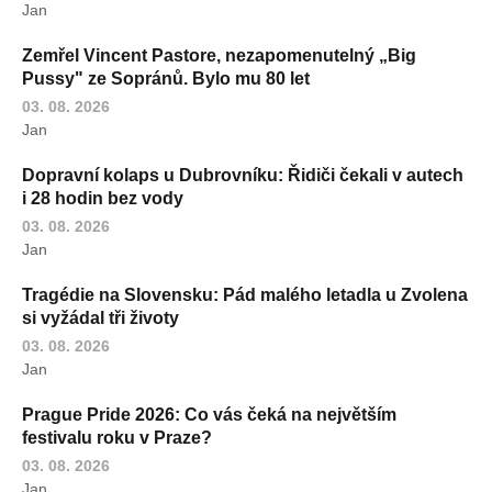
Jan
Zemřel Vincent Pastore, nezapomenutelný „Big
Pussy" ze Sopránů. Bylo mu 80 let
03. 08. 2026
Jan
Dopravní kolaps u Dubrovníku: Řidiči čekali v autech
i 28 hodin bez vody
03. 08. 2026
Jan
Tragédie na Slovensku: Pád malého letadla u Zvolena
si vyžádal tři životy
03. 08. 2026
Jan
Prague Pride 2026: Co vás čeká na největším
festivalu roku v Praze?
03. 08. 2026
Jan