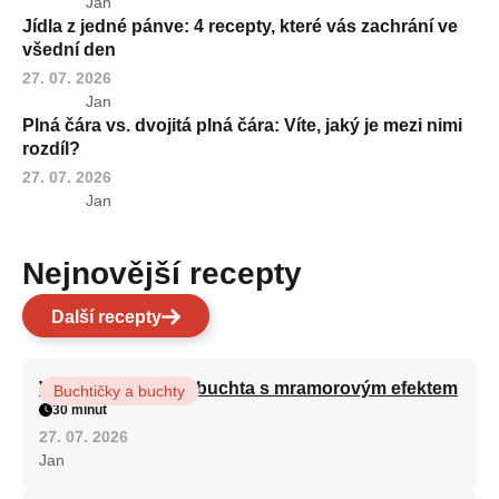
Jan
Jídla z jedné pánve: 4 recepty, které vás zachrání ve
všední den
27. 07. 2026
Jan
Plná čára vs. dvojitá plná čára: Víte, jaký je mezi nimi
rozdíl?
27. 07. 2026
Jan
Nejnovější recepty
Další recepty
Vláčná olejová litá buchta s mramorovým efektem
Buchtičky a buchty
30 minut
27. 07. 2026
Jan