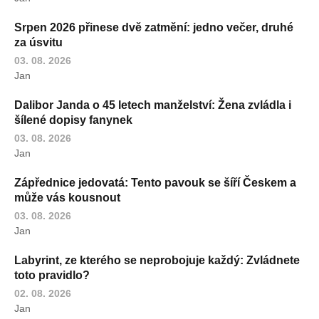
Srpen 2026 přinese dvě zatmění: jedno večer, druhé
za úsvitu
03. 08. 2026
Jan
Dalibor Janda o 45 letech manželství: Žena zvládla i
šílené dopisy fanynek
03. 08. 2026
Jan
Zápřednice jedovatá: Tento pavouk se šíří Českem a
může vás kousnout
03. 08. 2026
Jan
Labyrint, ze kterého se neprobojuje každý: Zvládnete
toto pravidlo?
02. 08. 2026
Jan