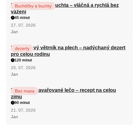
Hrnková maková buchta – vláčná a rychlá bez
Buchtičky a buchty
vážení
45 minut
27. 07. 2026
Jan
Karamelový větrník na plech – nadýchaný dezert
dezerty
pro celou rodinu
120 minut
25. 07. 2026
Jan
Babiččino zavařované lečo – recept na celou
Bez masa
zimu
90 minut
21. 07. 2026
Jan