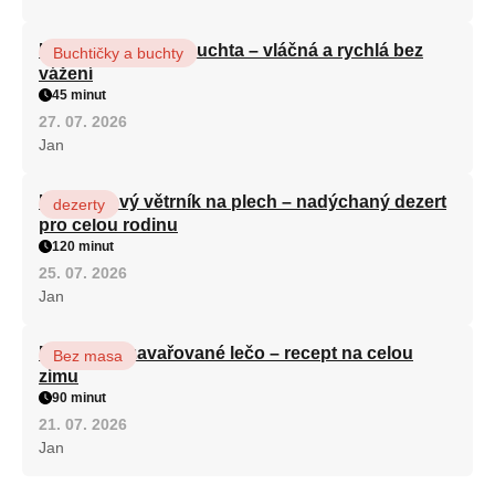
Hrnková maková buchta – vláčná a rychlá bez
Buchtičky a buchty
vážení
45 minut
27. 07. 2026
Jan
Karamelový větrník na plech – nadýchaný dezert
dezerty
pro celou rodinu
120 minut
25. 07. 2026
Jan
Babiččino zavařované lečo – recept na celou
Bez masa
zimu
90 minut
21. 07. 2026
Jan