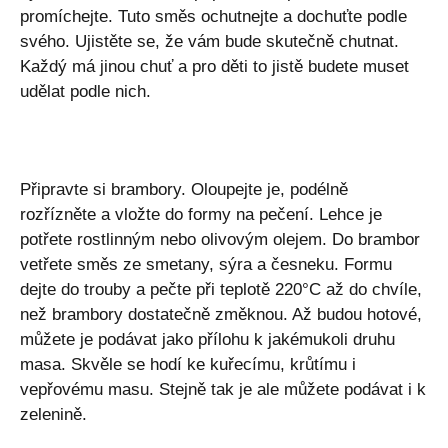
promíchejte. Tuto směs ochutnejte a dochuťte podle
svého. Ujistěte se, že vám bude skutečně chutnat.
Každý má jinou chuť a pro děti to jistě budete muset
udělat podle nich.
Připravte si brambory. Oloupejte je, podélně
rozřízněte a vložte do formy na pečení. Lehce je
potřete rostlinným nebo olivovým olejem. Do brambor
vetřete směs ze smetany, sýra a česneku. Formu
dejte do trouby a pečte při teplotě 220°C až do chvíle,
než brambory dostatečně změknou. Až budou hotové,
můžete je podávat jako přílohu k jakémukoli druhu
masa. Skvěle se hodí ke kuřecímu, krůtímu i
vepřovému masu. Stejně tak je ale můžete podávat i k
zelenině.