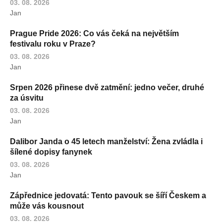
03. 08. 2026
Jan
Prague Pride 2026: Co vás čeká na největším
festivalu roku v Praze?
03. 08. 2026
Jan
Srpen 2026 přinese dvě zatmění: jedno večer, druhé
za úsvitu
03. 08. 2026
Jan
Dalibor Janda o 45 letech manželství: Žena zvládla i
šílené dopisy fanynek
03. 08. 2026
Jan
Zápřednice jedovatá: Tento pavouk se šíří Českem a
může vás kousnout
03. 08. 2026