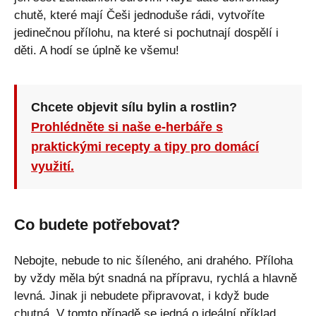
chutě, které mají Češi jednoduše rádi, vytvoříte
jedinečnou přílohu, na které si pochutnají dospělí i
děti. A hodí se úplně ke všemu!
Chcete objevit sílu bylin a rostlin?
Prohlédněte si naše e-herbáře s
praktickými recepty a tipy pro domácí
využití.
Co budete potřebovat?
Nebojte, nebude to nic šíleného, ani drahého. Příloha
by vždy měla být snadná na přípravu, rychlá a hlavně
levná. Jinak ji nebudete připravovat, i když bude
chutná. V tomto případě se jedná o ideální příklad,