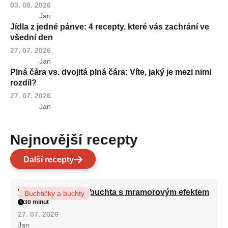
03. 08. 2026
Jan
Jídla z jedné pánve: 4 recepty, které vás zachrání ve
všední den
27. 07. 2026
Jan
Plná čára vs. dvojitá plná čára: Víte, jaký je mezi nimi
rozdíl?
27. 07. 2026
Jan
Nejnovější recepty
Další recepty
Vláčná olejová litá buchta s mramorovým efektem
Buchtičky a buchty
30 minut
27. 07. 2026
Jan