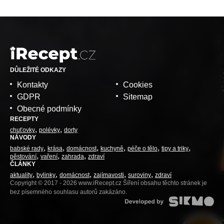
DŮLEŽITÉ ODKAZY
Kontakty
Cookies
GDPR
Sitemap
Obecné podmínky
RECEPTY
chuťovky
polévky
dorty
NÁVODY
babské rady
krása
domácnost
kuchyně
péče o tělo
tipy a triky
pěstování
vaření
zahrada
zdraví
ČLÁNKY
aktuality
bylinky
domácnost
zajímavosti
suroviny
zdraví
Copyright © 2017 - 2026 www.iRecept.cz Šíření obsahu těchto stránek je
bez písemného souhlasu autorů zakázáno.