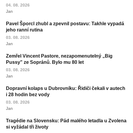
04. 08. 2026
Jan
Pavel Šporcl zhubl a zpevnil postavu: Takhle vypadá
jeho ranní rutina
03. 08. 2026
Jan
Zemřel Vincent Pastore, nezapomenutelný „Big
Pussy" ze Sopránů. Bylo mu 80 let
03. 08. 2026
Jan
Dopravní kolaps u Dubrovníku: Řidiči čekali v autech
i 28 hodin bez vody
03. 08. 2026
Jan
Tragédie na Slovensku: Pád malého letadla u Zvolena
si vyžádal tři životy