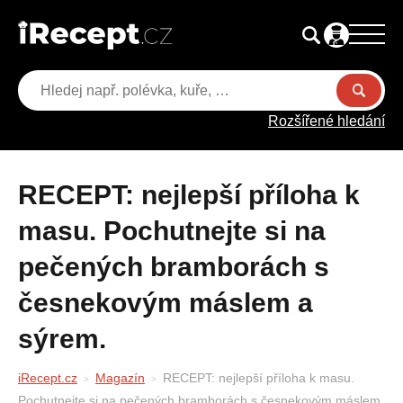
Rozšířené hledání
RECEPT: nejlepší příloha k
masu. Pochutnejte si na
pečených bramborách s
česnekovým máslem a
sýrem.
iRecept.cz
Magazín
RECEPT: nejlepší příloha k masu.
Pochutnejte si na pečených bramborách s česnekovým máslem