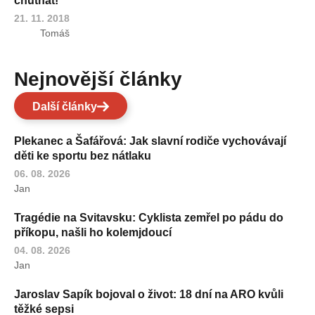
chutnat!
21. 11. 2018
Tomáš
Nejnovější články
Další články
Plekanec a Šafářová: Jak slavní rodiče vychovávají
děti ke sportu bez nátlaku
06. 08. 2026
Jan
Tragédie na Svitavsku: Cyklista zemřel po pádu do
příkopu, našli ho kolemjdoucí
04. 08. 2026
Jan
Jaroslav Sapík bojoval o život: 18 dní na ARO kvůli
těžké sepsi