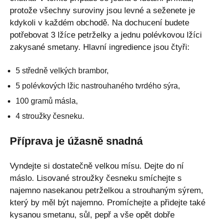
protože všechny suroviny jsou levné a seženete je
kdykoli v každém obchodě. Na dochucení budete
potřebovat 3 lžíce petrželky a jednu polévkovou lžíci
zakysané smetany. Hlavní ingredience jsou čtyři:
5 středně velkých brambor,
5 polévkových lžic nastrouhaného tvrdého sýra,
100 gramů másla,
4 stroužky česneku.
Příprava je úžasně snadná
Vyndejte si dostatečně velkou mísu. Dejte do ní
máslo. Lisované stroužky česneku smíchejte s
najemno nasekanou petrželkou a strouhaným sýrem,
který by měl být najemno. Promíchejte a přidejte také
kysanou smetanu, sůl, pepř a vše opět dobře