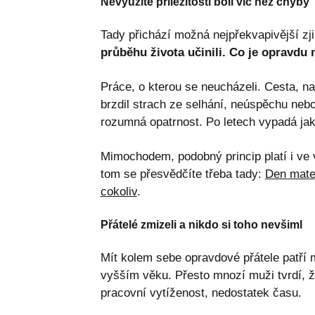
Nevyužité příležitosti bolí víc než chyby
Tady přichází možná nejpřekvapivější zji
průběhu života učinili. Co je opravdu m
Práce, o kterou se neucházeli. Cesta, na 
brzdil strach ze selhání, neúspěchu nebo
rozumná opatrnost. Po letech vypadá jako
Mimochodem, podobný princip platí i ve
tom se přesvědčíte třeba tady:
Den mate
cokoliv
.
Přátelé zmizeli a nikdo si toho nevšiml
Mít kolem sebe opravdové přátele patří m
vyšším věku. Přesto mnozí muži tvrdí, že
pracovní vytíženost, nedostatek času.