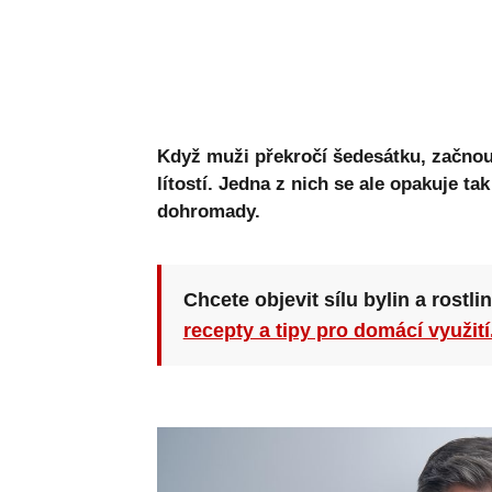
Když muži překročí šedesátku, začnou 
lítostí. Jedna z nich se ale opakuje ta
dohromady.
Chcete objevit sílu bylin a rostli
recepty a tipy pro domácí využití