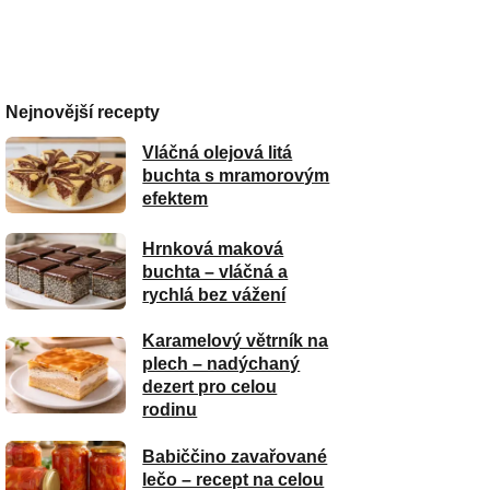
Nejnovější recepty
Vláčná olejová litá
buchta s mramorovým
efektem
Hrnková maková
buchta – vláčná a
rychlá bez vážení
Karamelový větrník na
plech – nadýchaný
dezert pro celou
rodinu
Babiččino zavařované
lečo – recept na celou