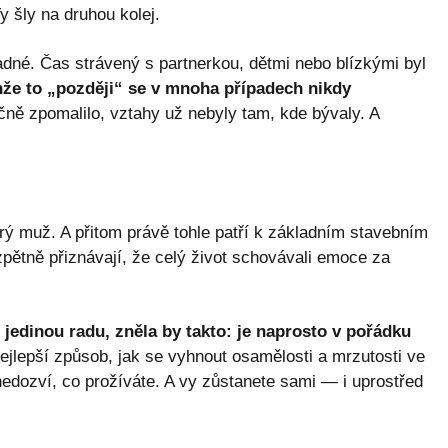
 šly na druhou kolej.
ladné. Čas strávený s partnerkou, dětmi nebo blízkými byl
že to „později“ se v mnoha případech nikdy
ě zpomalilo, vztahy už nebyly tam, kde bývaly. A
rý muž. A přitom právě tohle patří k základním stavebním
ětně přiznávají, že celý život schovávali emoce za
edinou radu, zněla by takto: je naprosto v pořádku
ejlepší způsob, jak se vyhnout osamělosti a mrzutosti ve
nedozví, co prožíváte. A vy zůstanete sami — i uprostřed