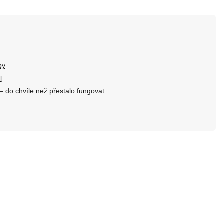
by
l
 do chvíle než přestalo fungovat