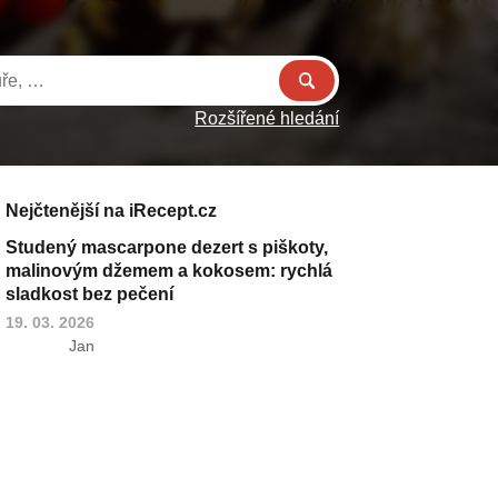
Rozšířené hledání
Nejčtenější na iRecept.cz
Studený mascarpone dezert s piškoty,
malinovým džemem a kokosem: rychlá
sladkost bez pečení
19. 03. 2026
Jan