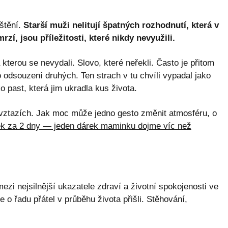
štění.
Starší muži nelitují špatných rozhodnutí, která v
rzí, jsou příležitosti, které nikdy nevyužili.
kterou se nevydali. Slovo, které neřekli. Často je přitom
 odsouzení druhých. Ten strach v tu chvíli vypadal jako
 past, která jim ukradla kus života.
 vztazích. Jak moc může jedno gesto změnit atmosféru, o
k za 2 dny — jeden dárek maminku dojme víc než
ezi nejsilnější ukazatele zdraví a životní spokojenosti ve
 o řadu přátel v průběhu života přišli. Stěhování,