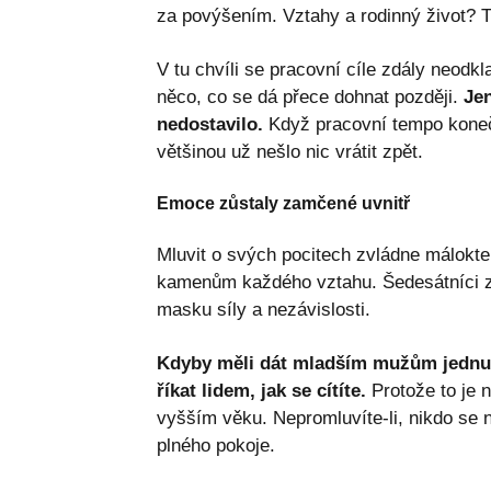
za povýšením. Vztahy a rodinný život? Ty
V tu chvíli se pracovní cíle zdály neodk
něco, co se dá přece dohnat později.
Jen
nedostavilo.
Když pracovní tempo konečn
většinou už nešlo nic vrátit zpět.
Emoce zůstaly zamčené uvnitř
Mluvit o svých pocitech zvládne málokte
kamenům každého vztahu. Šedesátníci zp
masku síly a nezávislosti.
Kdyby měli dát mladším mužům jednu j
říkat lidem, jak se cítíte.
Protože to je n
vyšším věku. Nepromluvíte-li, nikdo se 
plného pokoje.