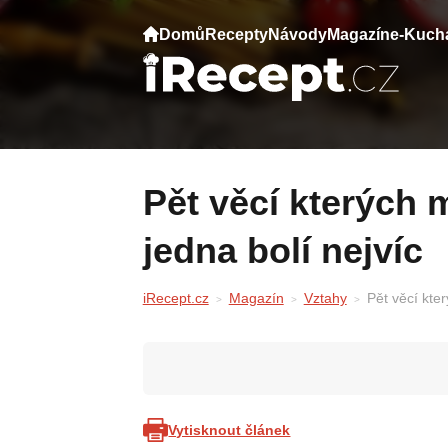
Domů
Recepty
Návody
Magazín
e-Kuch
Pět věcí kterých muži po šedesátce litují —
jedna bolí nejvíc
iRecept.cz
Magazín
Vztahy
Pět věcí kter
Vytisknout článek