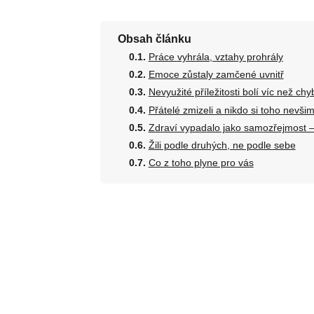
Obsah článku
Práce vyhrála, vztahy prohrály
Emoce zůstaly zamčené uvnitř
Nevyužité příležitosti bolí víc než chy
Přátelé zmizeli a nikdo si toho nevšim
Zdraví vypadalo jako samozřejmost —
Žili podle druhých, ne podle sebe
Co z toho plyne pro vás