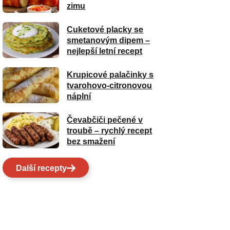
zimu
Cuketové placky se
smetanovým dipem –
nejlepší letní recept
Krupicové palačinky s
tvarohovo-citronovou
náplní
Čevabčiči pečené v
troubě – rychlý recept
bez smažení
Další recepty