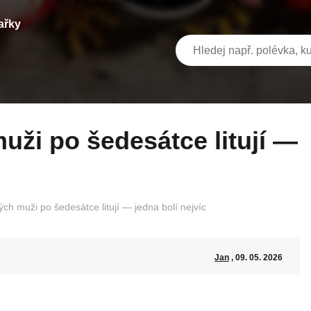
ařky
ých muži po šedesátce litují — jedna bolí nejvíc
Jan
, 09. 05. 2026