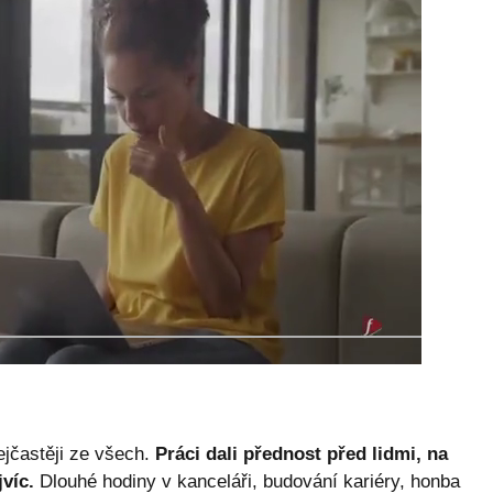
ejčastěji ze všech.
Práci dali přednost před lidmi, na
víc.
Dlouhé hodiny v kanceláři, budování kariéry, honba