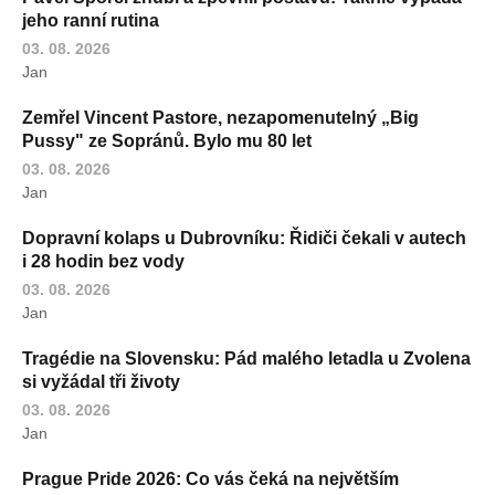
jeho ranní rutina
03. 08. 2026
Jan
Zemřel Vincent Pastore, nezapomenutelný „Big
Pussy" ze Sopránů. Bylo mu 80 let
03. 08. 2026
Jan
Dopravní kolaps u Dubrovníku: Řidiči čekali v autech
i 28 hodin bez vody
03. 08. 2026
Jan
Tragédie na Slovensku: Pád malého letadla u Zvolena
si vyžádal tři životy
03. 08. 2026
Jan
Prague Pride 2026: Co vás čeká na největším