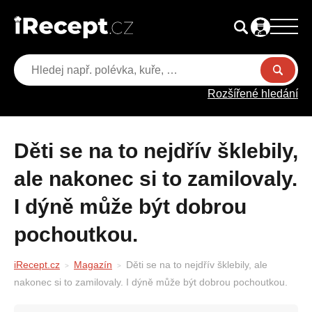
Rozšířené hledání
Děti se na to nejdřív šklebily,
ale nakonec si to zamilovaly.
I dýně může být dobrou
pochoutkou.
iRecept.cz
Magazín
Děti se na to nejdřív šklebily, ale
nakonec si to zamilovaly. I dýně může být dobrou pochoutkou.