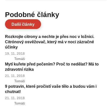
Podobné články
Další články
Rozkrojte citrony a nechte je přes noc v ložnici.
Citrónový osvěžovač, který má v noci zázračné
účinky
19. 11. 2018
Tomáš
Mytí kuřete před pečením? Proč to nedělat? Má to
zdravotní rizika
21. 11. 2018
Tomáš
9 potravin, které pročistí vaše tělo a budou vám i
chutnat!
21. 11. 2018
Tomáš