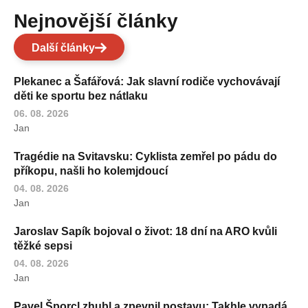
Nejnovější články
Další články
Plekanec a Šafářová: Jak slavní rodiče vychovávají
děti ke sportu bez nátlaku
06. 08. 2026
Jan
Tragédie na Svitavsku: Cyklista zemřel po pádu do
příkopu, našli ho kolemjdoucí
04. 08. 2026
Jan
Jaroslav Sapík bojoval o život: 18 dní na ARO kvůli
těžké sepsi
04. 08. 2026
Jan
Pavel Šporcl zhubl a zpevnil postavu: Takhle vypadá