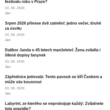
festivalu roku v Praze?
03. 08. 2026
Jan
Srpen 2026 přinese dvě zatmění: jedno večer, druhé
za úsvitu
03. 08. 2026
Jan
Dalibor Janda o 45 letech manželství: Žena zvládla i
šílené dopisy fanynek
03. 08. 2026
Jan
Zápřednice jedovatá: Tento pavouk se šíří Českem a
může vás kousnout
03. 08. 2026
Jan
Labyrint, ze kterého se neprobojuje každý: Zvládnete
toto pravidlo?