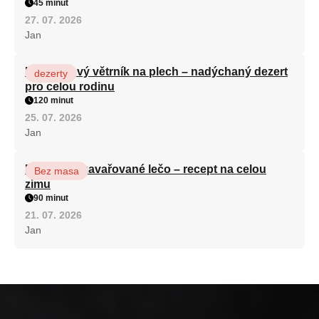
45 minut
27. 07. 2026
Jan
Karamelový větrník na plech – nadýchaný dezert
dezerty
pro celou rodinu
120 minut
25. 07. 2026
Jan
Babiččino zavařované lečo – recept na celou
Bez masa
zimu
90 minut
21. 07. 2026
Jan