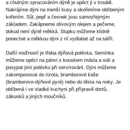
a chutným zpracováním dýně je upéct ji v troubě.
Nakrájíme dýni na menší kusy a okořeníme oblíbeným
kořením. Sůl, pepř a česnek jsou samozřejmým
základem. Zakápneme olivovým olejem a pečeme,
dokud není dýně měkká. Slupku můžeme klidně
ponechat a měkkou dýni z ní vydlabat až na talíři.
Další možností je třeba dýňová polévka. Semínka
můžeme opéct na pánvi s kouskem másla a soli a
posypat jimi polévku při servírování. Dýni můžeme
zakomponovat do rizota, bramborové kaše
(bramborovo-dýňové pyré) nebo do těsta na noky. Je
oblíbená i ve sladké kuchyni při přípravě dortů,
zákusků a jiných moučníků.