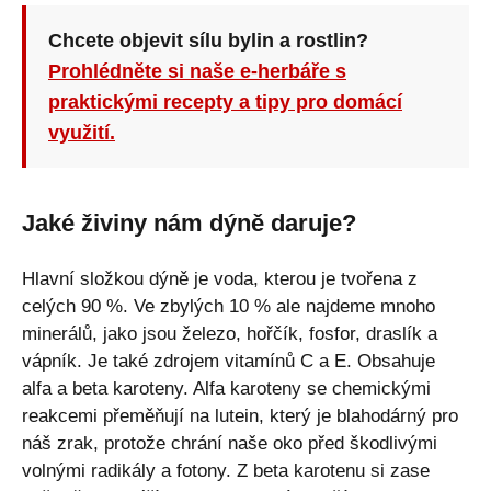
Chcete objevit sílu bylin a rostlin?
Prohlédněte si naše e-herbáře s
praktickými recepty a tipy pro domácí
využití.
Jaké živiny nám dýně daruje?
Hlavní složkou dýně je voda, kterou je tvořena z
celých 90 %. Ve zbylých 10 % ale najdeme mnoho
minerálů, jako jsou železo, hořčík, fosfor, draslík a
vápník. Je také zdrojem vitamínů C a E. Obsahuje
alfa a beta karoteny. Alfa karoteny se chemickými
reakcemi přeměňují na lutein, který je blahodárný pro
náš zrak, protože chrání naše oko před škodlivými
volnými radikály a fotony. Z beta karotenu si zase