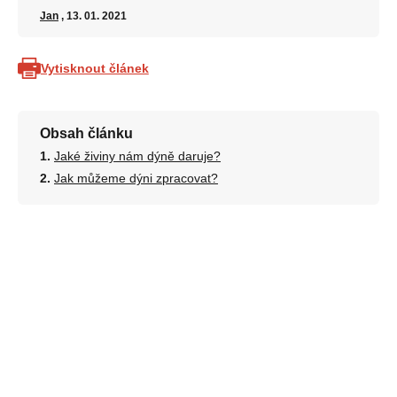
Jan
, 13. 01. 2021
Vytisknout článek
Obsah článku
Jaké živiny nám dýně daruje?
Jak můžeme dýni zpracovat?