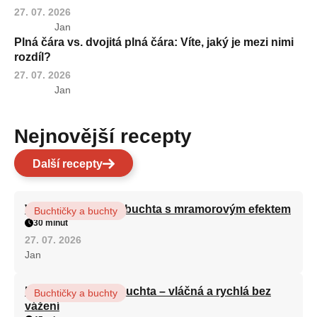
27. 07. 2026
Jan
Plná čára vs. dvojitá plná čára: Víte, jaký je mezi nimi
rozdíl?
27. 07. 2026
Jan
Nejnovější recepty
Další recepty
Vláčná olejová litá buchta s mramorovým efektem
Buchtičky a buchty
30 minut
27. 07. 2026
Jan
Hrnková maková buchta – vláčná a rychlá bez
Buchtičky a buchty
vážení