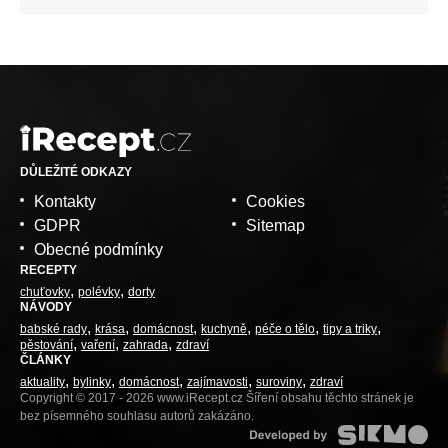
DŮLEŽITÉ ODKAZY
Kontakty
Cookies
GDPR
Sitemap
Obecné podmínky
RECEPTY
chuťovky
polévky
dorty
NÁVODY
babské rady
krása
domácnost
kuchyně
péče o tělo
tipy a triky
pěstování
vaření
zahrada
zdraví
ČLÁNKY
aktuality
bylinky
domácnost
zajímavosti
suroviny
zdraví
Copyright © 2017 - 2026 www.iRecept.cz Šíření obsahu těchto stránek je
bez písemného souhlasu autorů zakázáno.