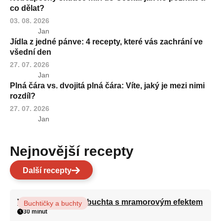
co dělat?
03. 08. 2026
Jan
Jídla z jedné pánve: 4 recepty, které vás zachrání ve
všední den
27. 07. 2026
Jan
Plná čára vs. dvojitá plná čára: Víte, jaký je mezi nimi
rozdíl?
27. 07. 2026
Jan
Nejnovější recepty
Další recepty
Vláčná olejová litá buchta s mramorovým efektem
Buchtičky a buchty
30 minut