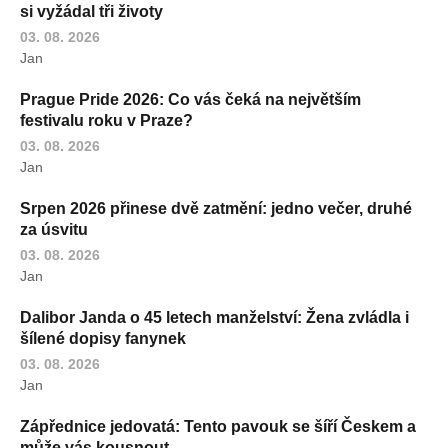
si vyžádal tři životy
03. 08. 2026
Jan
Prague Pride 2026: Co vás čeká na největším
festivalu roku v Praze?
03. 08. 2026
Jan
Srpen 2026 přinese dvě zatmění: jedno večer, druhé
za úsvitu
03. 08. 2026
Jan
Dalibor Janda o 45 letech manželství: Žena zvládla i
šílené dopisy fanynek
03. 08. 2026
Jan
Zápřednice jedovatá: Tento pavouk se šíří Českem a
může vás kousnout