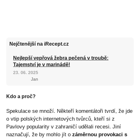
Nejčtenější na iRecept.cz
Nejlepší vepřová žebra pečená v troubě:
Tajemství je v marinádě!
23. 06. 2025
Jan
Kdo a proč?
Spekulace se množí. Někteří komentátoři tvrdí, že jde
o vtip polských internetových tvůrců, kteří si z
Pavlovy popularity v zahraničí udělali recesi. Jiní
naznačují, že by mohlo jít o
záměrnou provokaci s