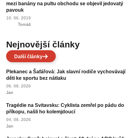
mezi banány na pultu obchodu se objevil jedovatý
pavouk
10. 06. 2019
Tomáš
Nejnovější články
Další články
Plekanec a Šafářová: Jak slavní rodiče vychovávají
děti ke sportu bez nátlaku
06. 08. 2026
Jan
Tragédie na Svitavsku: Cyklista zemřel po pádu do
příkopu, našli ho kolemjdoucí
04. 08. 2026
Jan