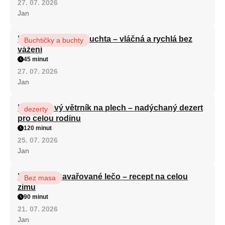
27. 07. 2026
Jan
Hrnková maková buchta – vláčná a rychlá bez
Buchtičky a buchty
vážení
45 minut
27. 07. 2026
Jan
Karamelový větrník na plech – nadýchaný dezert
dezerty
pro celou rodinu
120 minut
25. 07. 2026
Jan
Babiččino zavařované lečo – recept na celou
Bez masa
zimu
90 minut
21. 07. 2026
Jan