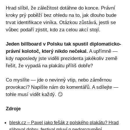
Hrad slíbil, že záležitost dotáhne do konce. Právní
kroky prý poběží bez ohledu na to, jak dlouho bude
trvat identifikace viníka. Otázkou zůstává, jestli se
vůbec podaří zjistit, kdo za celou akcí stojí.
Jeden billboard v Polsku tak spustil diplomaticko-
právní kolotoč, který nikdo nečekal.
A upřímně —
kdy naposledy jste viděli prezidenta jakékoliv země
řešit, že vypadá na plakátu příliš dobře?
Co myslíte — jde o nevinný vtip, nebo záměrnou
provokaci? Napište nám do komentářů. A sdílejte —
tohle musí vidět každý. 😏
Zdroje
blesk.cz – Pavel jako fešák z polského plakátu? Hrad
sliboval dohru, festival mluví o nedorozumění