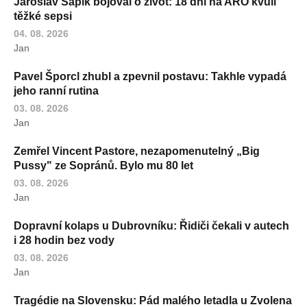
Jaroslav Sapík bojoval o život: 18 dní na ARO kvůli
těžké sepsi
04. 08. 2026
Jan
Pavel Šporcl zhubl a zpevnil postavu: Takhle vypadá
jeho ranní rutina
03. 08. 2026
Jan
Zemřel Vincent Pastore, nezapomenutelný „Big
Pussy" ze Sopránů. Bylo mu 80 let
03. 08. 2026
Jan
Dopravní kolaps u Dubrovníku: Řidiči čekali v autech
i 28 hodin bez vody
03. 08. 2026
Jan
Tragédie na Slovensku: Pád malého letadla u Zvolena