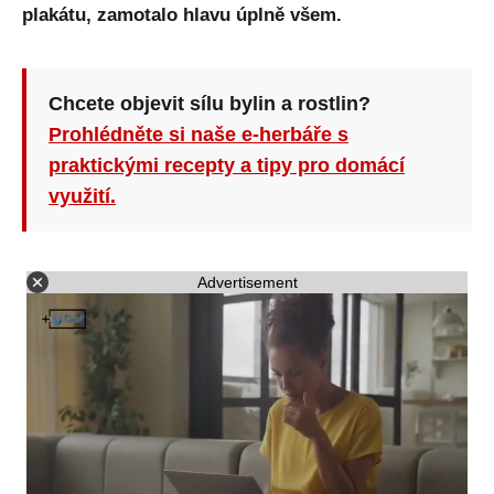
plakátu, zamotalo hlavu úplně všem.
Chcete objevit sílu bylin a rostlin?
Prohlédněte si naše e-herbáře s
praktickými recepty a tipy pro domácí
využití.
Advertisement