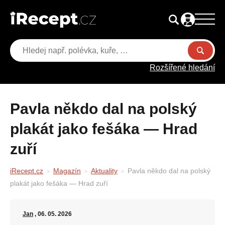
Rozšířené hledání
Pavla někdo dal na polský
plakát jako fešáka — Hrad
zuří
iRecept.cz
Magazín
Aktuality
Pavla někdo dal na polský
plakát jako fešáka — Hrad zuří
Jan
, 06. 05. 2026