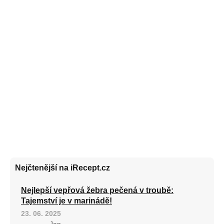
Nejčtenější na iRecept.cz
Nejlepší vepřová žebra pečená v troubě:
Tajemství je v marinádě!
23. 06. 2025
Jan