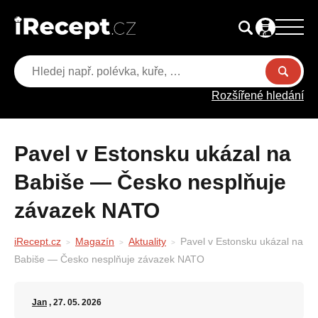
Rozšířené hledání
Pavel v Estonsku ukázal na
Babiše — Česko nesplňuje
závazek NATO
iRecept.cz
Magazín
Aktuality
Pavel v Estonsku ukázal na
Babiše — Česko nesplňuje závazek NATO
Jan
, 27. 05. 2026