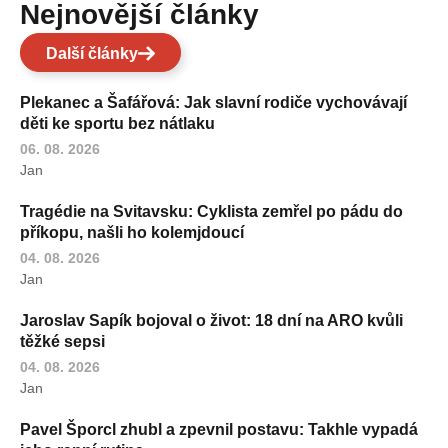
Nejnovější články
Další články
Plekanec a Šafářová: Jak slavní rodiče vychovávají
děti ke sportu bez nátlaku
06. 08. 2026
Jan
Tragédie na Svitavsku: Cyklista zemřel po pádu do
příkopu, našli ho kolemjdoucí
04. 08. 2026
Jan
Jaroslav Sapík bojoval o život: 18 dní na ARO kvůli
těžké sepsi
04. 08. 2026
Jan
Pavel Šporcl zhubl a zpevnil postavu: Takhle vypadá