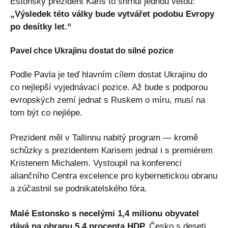
Estonský prezident Karis to shrnul jednou větou:
„Výsledek této války bude vytvářet podobu Evropy
po desítky let.“
Pavel chce Ukrajinu dostat do silné pozice
Podle Pavla je teď hlavním cílem dostat Ukrajinu do
co nejlepší vyjednávací pozice. Až bude s podporou
evropských zemí jednat s Ruskem o míru, musí na
tom být co nejlépe.
Prezident měl v Tallinnu nabitý program — kromě
schůzky s prezidentem Karisem jednal i s premiérem
Kristenem Michalem. Vystoupil na konferenci
aliančního Centra excelence pro kybernetickou obranu
a zúčastnil se podnikatelského fóra.
Malé Estonsko s necelými 1,4 milionu obyvatel
dává na obranu 5,4 procenta HDP.
Česko s deseti