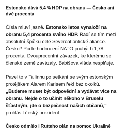
Estonsko dává 5,4 % HDP na obranu — Česko ani
dvě procenta
Čísla mluví jasně.
Estonsko letos vynaloží na
obranu 5,4 procenta svého HDP.
Řadí se tím mezi
absolutní špičku celé Severoatlantické aliance.
Česko? Podle hodnocení NATO pouhých 1,78
procenta. Dvouprocentní závazek, ke kterému se
členské země zavázaly, Babišova vláda nesplňuje.
Pavel to v Tallinnu po setkání se svým estonským
protějškem Alarem Karisem řekl bez okolků.
„Budeme muset být odpovědní a vydávat více na
obranu. Nejde o to učinit někoho v Bruselu
šťastným, jde o bezpečnost našich občanů,“
prohlásil český prezident.
Česko odmítlo i Rutteho plán na pomoc Ukrajině