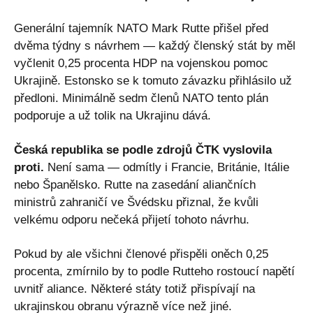
Generální tajemník NATO Mark Rutte přišel před
dvěma týdny s návrhem — každý členský stát by měl
vyčlenit 0,25 procenta HDP na vojenskou pomoc
Ukrajině. Estonsko se k tomuto závazku přihlásilo už
předloni. Minimálně sedm členů NATO tento plán
podporuje a už tolik na Ukrajinu dává.
Česká republika se podle zdrojů ČTK vyslovila
proti.
Není sama — odmítly i Francie, Británie, Itálie
nebo Španělsko. Rutte na zasedání aliančních
ministrů zahraničí ve Švédsku přiznal, že kvůli
velkému odporu nečeká přijetí tohoto návrhu.
Pokud by ale všichni členové přispěli oněch 0,25
procenta, zmírnilo by to podle Rutteho rostoucí napětí
uvnitř aliance. Některé státy totiž přispívají na
ukrajinskou obranu výrazně více než jiné.