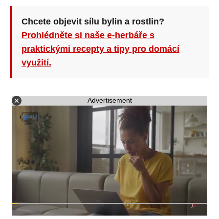
Chcete objevit sílu bylin a rostlin?
Prohlédněte si naše e-herbáře s
praktickými recepty a tipy pro domácí
využití.
Advertisement