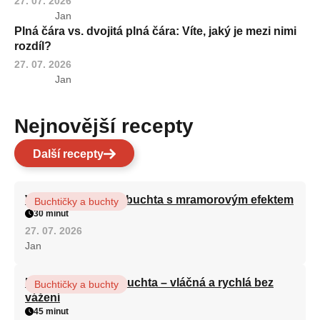
27. 07. 2026
Jan
Plná čára vs. dvojitá plná čára: Víte, jaký je mezi nimi
rozdíl?
27. 07. 2026
Jan
Nejnovější recepty
Další recepty
Vláčná olejová litá buchta s mramorovým efektem
Buchtičky a buchty
30 minut
27. 07. 2026
Jan
Hrnková maková buchta – vláčná a rychlá bez
Buchtičky a buchty
vážení
45 minut