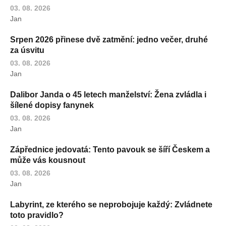
03. 08. 2026
Jan
Srpen 2026 přinese dvě zatmění: jedno večer, druhé
za úsvitu
03. 08. 2026
Jan
Dalibor Janda o 45 letech manželství: Žena zvládla i
šílené dopisy fanynek
03. 08. 2026
Jan
Zápřednice jedovatá: Tento pavouk se šíří Českem a
může vás kousnout
03. 08. 2026
Jan
Labyrint, ze kterého se neprobojuje každý: Zvládnete
toto pravidlo?