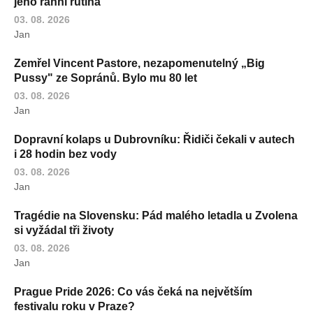
jeho ranní rutina
03. 08. 2026
Jan
Zemřel Vincent Pastore, nezapomenutelný „Big
Pussy" ze Sopránů. Bylo mu 80 let
03. 08. 2026
Jan
Dopravní kolaps u Dubrovníku: Řidiči čekali v autech
i 28 hodin bez vody
03. 08. 2026
Jan
Tragédie na Slovensku: Pád malého letadla u Zvolena
si vyžádal tři životy
03. 08. 2026
Jan
Prague Pride 2026: Co vás čeká na největším
festivalu roku v Praze?