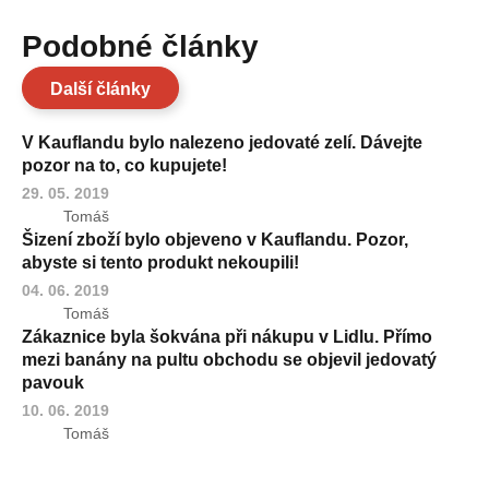
Podobné články
Další články
V Kauflandu bylo nalezeno jedovaté zelí. Dávejte
pozor na to, co kupujete!
29. 05. 2019
Tomáš
Šizení zboží bylo objeveno v Kauflandu. Pozor,
abyste si tento produkt nekoupili!
04. 06. 2019
Tomáš
Zákaznice byla šokvána při nákupu v Lidlu. Přímo
mezi banány na pultu obchodu se objevil jedovatý
pavouk
10. 06. 2019
Tomáš