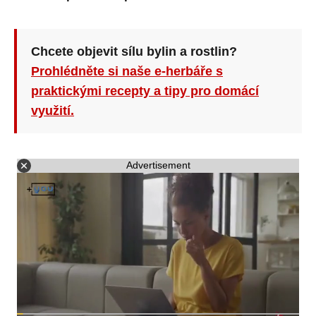
Chcete objevit sílu bylin a rostlin?
Prohlédněte si naše e-herbáře s
praktickými recepty a tipy pro domácí
využití.
Advertisement