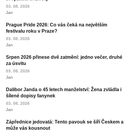
03. 08. 2026
Jan
Prague Pride 2026: Co vás čeká na největším
festivalu roku v Praze?
03. 08. 2026
Jan
Srpen 2026 přinese dvě zatmění: jedno večer, druhé
za úsvitu
03. 08. 2026
Jan
Dalibor Janda o 45 letech manželství: Žena zvládla i
šílené dopisy fanynek
03. 08. 2026
Jan
Zápřednice jedovatá: Tento pavouk se šíří Českem a
může vás kousnout