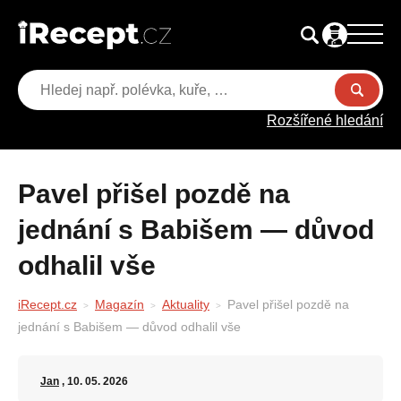
Rozšířené hledání
Pavel přišel pozdě na
jednání s Babišem — důvod
odhalil vše
iRecept.cz
Magazín
Aktuality
Pavel přišel pozdě na
jednání s Babišem — důvod odhalil vše
Jan
, 10. 05. 2026