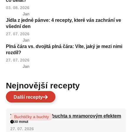
co dělat?
03. 08. 2026
Jan
Jídla z jedné pánve: 4 recepty, které vás zachrání ve
všední den
27. 07. 2026
Jan
Plná čára vs. dvojitá plná čára: Víte, jaký je mezi nimi
rozdíl?
27. 07. 2026
Jan
Nejnovější recepty
Další recepty
Vláčná olejová litá buchta s mramorovým efektem
Buchtičky a buchty
30 minut
27. 07. 2026