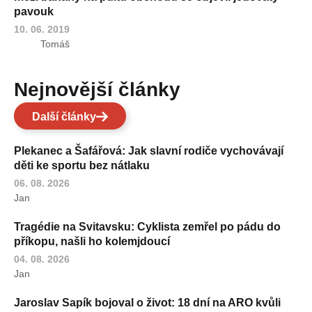
pavouk
10. 06. 2019
Tomáš
Nejnovější články
Další články
Plekanec a Šafářová: Jak slavní rodiče vychovávají
děti ke sportu bez nátlaku
06. 08. 2026
Jan
Tragédie na Svitavsku: Cyklista zemřel po pádu do
příkopu, našli ho kolemjdoucí
04. 08. 2026
Jan
Jaroslav Sapík bojoval o život: 18 dní na ARO kvůli