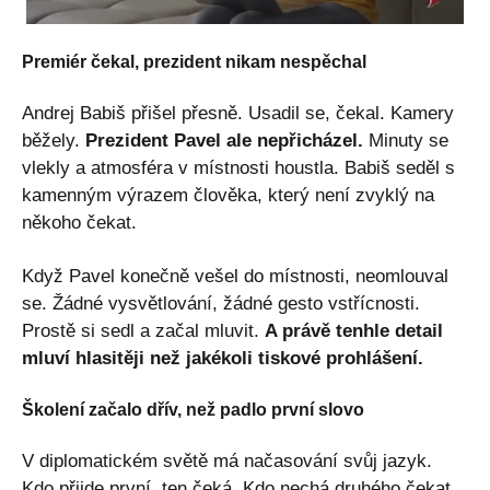
Premiér čekal, prezident nikam nespěchal
Andrej Babiš přišel přesně. Usadil se, čekal. Kamery
běžely.
Prezident Pavel ale nepřicházel.
Minuty se
vlekly a atmosféra v místnosti houstla. Babiš seděl s
kamenným výrazem člověka, který není zvyklý na
někoho čekat.
Když Pavel konečně vešel do místnosti, neomlouval
se. Žádné vysvětlování, žádné gesto vstřícnosti.
Prostě si sedl a začal mluvit.
A právě tenhle detail
mluví hlasitěji než jakékoli tiskové prohlášení.
Školení začalo dřív, než padlo první slovo
V diplomatickém světě má načasování svůj jazyk.
Kdo přijde první, ten čeká. Kdo nechá druhého čekat,