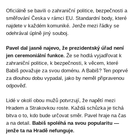
Oficiálně se bavili o zahraniční politice, bezpečnosti a
směřování Česka v rámci EU. Standardní body, které
najdete v každém komuniké. Jenže mezi řádky se
odehrával úplně jiný souboj.
Pavel dal jasně najevo, že prezidentský úřad není
jen ceremoniální funkce.
Že se hodlá vyjadřovat k
zahraniční politice, k bezpečnosti, k věcem, které
Babiš považuje za svou doménu. A Babiš? Ten poprvé
za dlouhou dobu vypadal, jako by neměl připravenou
odpověď.
Lidé v okolí obou mužů potvrzují, že napětí mezi
Hradem a Strakovkou roste. Každá schůzka je tichá
bitva o to, kdo bude určovat směr. Pavel hraje na čas
a na detail.
Babiš spoléhá na svou popularitu —
jenže ta na Hradě nefunguje.