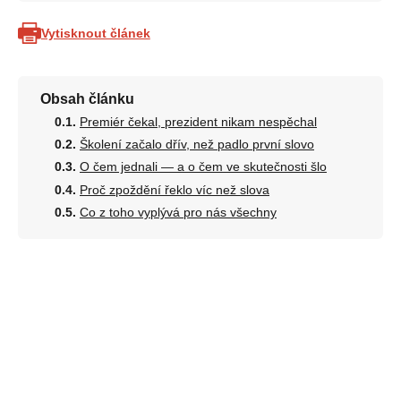
Vytisknout článek
Obsah článku
Premiér čekal, prezident nikam nespěchal
Školení začalo dřív, než padlo první slovo
O čem jednali — a o čem ve skutečnosti šlo
Proč zpoždění řeklo víc než slova
Co z toho vyplývá pro nás všechny