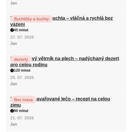
Jan
Hrnková maková buchta – vláčná a rychlá bez
Buchtičky a buchty
vážení
45 minut
27. 07. 2026
Jan
Karamelový větrník na plech – nadýchaný dezert
dezerty
pro celou rodinu
120 minut
25. 07. 2026
Jan
Babiččino zavařované lečo – recept na celou
Bez masa
zimu
90 minut
21. 07. 2026
Jan