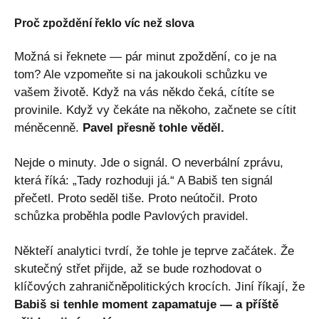
Proč zpoždění řeklo víc než slova
Možná si řeknete — pár minut zpoždění, co je na
tom? Ale vzpomeňte si na jakoukoli schůzku ve
vašem životě. Když na vás někdo čeká, cítíte se
provinile. Když vy čekáte na někoho, začnete se cítit
méněcenně.
Pavel přesně tohle věděl.
Nejde o minuty. Jde o signál. O neverbální zprávu,
která říká: „Tady rozhoduji já.“ A Babiš ten signál
přečetl. Proto seděl tiše. Proto neútočil. Proto
schůzka proběhla podle Pavlových pravidel.
Někteří analytici tvrdí, že tohle je teprve začátek. Že
skutečný střet přijde, až se bude rozhodovat o
klíčových zahraničněpolitických krocích. Jiní říkají, že
Babiš si tenhle moment zapamatuje — a příště