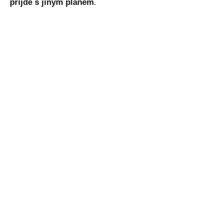
přijde s jiným plánem
.