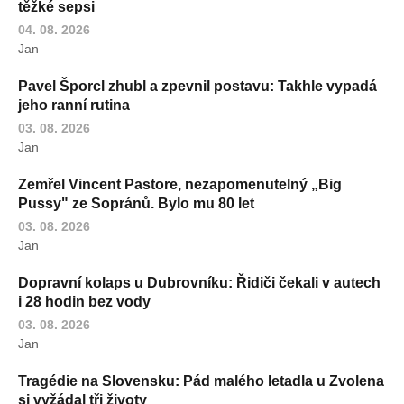
těžké sepsi
04. 08. 2026
Jan
Pavel Šporcl zhubl a zpevnil postavu: Takhle vypadá
jeho ranní rutina
03. 08. 2026
Jan
Zemřel Vincent Pastore, nezapomenutelný „Big
Pussy" ze Sopránů. Bylo mu 80 let
03. 08. 2026
Jan
Dopravní kolaps u Dubrovníku: Řidiči čekali v autech
i 28 hodin bez vody
03. 08. 2026
Jan
Tragédie na Slovensku: Pád malého letadla u Zvolena
si vyžádal tři životy