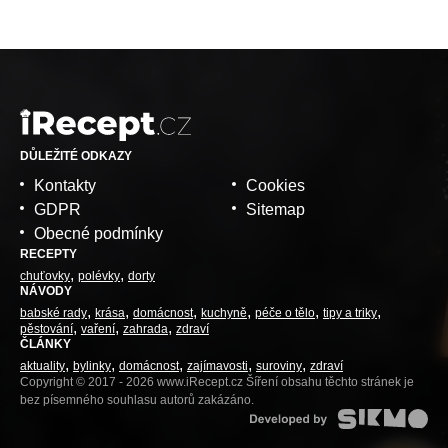
DŮLEŽITÉ ODKAZY
Kontakty
Cookies
GDPR
Sitemap
Obecné podmínky
RECEPTY
chuťovky
polévky
dorty
NÁVODY
babské rady
krása
domácnost
kuchyně
péče o tělo
tipy a triky
pěstování
vaření
zahrada
zdraví
ČLÁNKY
aktuality
bylinky
domácnost
zajímavosti
suroviny
zdraví
Copyright © 2017 - 2026 www.iRecept.cz Šíření obsahu těchto stránek je
bez písemného souhlasu autorů zakázáno.