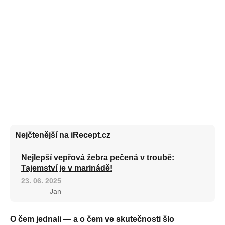
Nejčtenější na iRecept.cz
Nejlepší vepřová žebra pečená v troubě:
Tajemství je v marinádě!
23. 06. 2025
Jan
O čem jednali — a o čem ve skutečnosti šlo