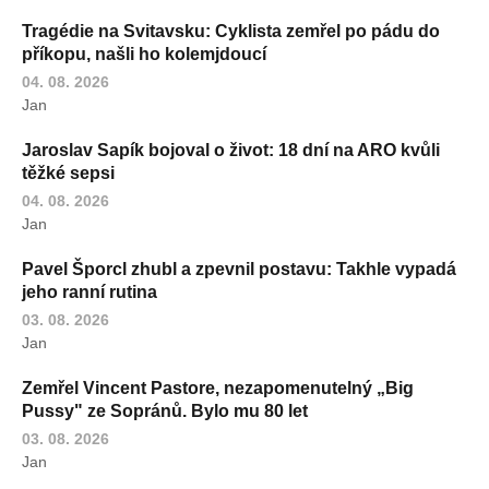
Tragédie na Svitavsku: Cyklista zemřel po pádu do
příkopu, našli ho kolemjdoucí
04. 08. 2026
Jan
Jaroslav Sapík bojoval o život: 18 dní na ARO kvůli
těžké sepsi
04. 08. 2026
Jan
Pavel Šporcl zhubl a zpevnil postavu: Takhle vypadá
jeho ranní rutina
03. 08. 2026
Jan
Zemřel Vincent Pastore, nezapomenutelný „Big
Pussy" ze Sopránů. Bylo mu 80 let
03. 08. 2026
Jan