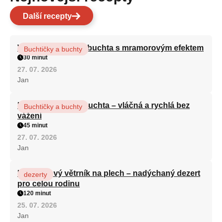
Další recepty
Vláčná olejová litá buchta s mramorovým efektem
Buchtičky a buchty
30 minut
27. 07. 2026
Jan
Hrnková maková buchta – vláčná a rychlá bez
Buchtičky a buchty
vážení
45 minut
27. 07. 2026
Jan
Karamelový větrník na plech – nadýchaný dezert
dezerty
pro celou rodinu
120 minut
25. 07. 2026
Jan