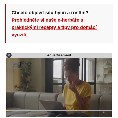
Chcete objevit sílu bylin a rostlin?
Prohlédněte si naše e-herbáře s
praktickými recepty a tipy pro domácí
využití.
Advertisement