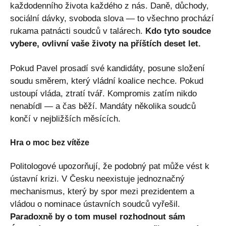
každodenního života každého z nás. Daně, důchody,
sociální dávky, svoboda slova — to všechno prochází
rukama patnácti soudců v talárech.
Kdo tyto soudce
vybere, ovlivní vaše životy na příštích deset let.
Pokud Pavel prosadí své kandidáty, posune složení
soudu směrem, který vládní koalice nechce. Pokud
ustoupí vláda, ztratí tvář. Kompromis zatím nikdo
nenabídl — a čas běží. Mandáty několika soudců
končí v nejbližších měsících.
Hra o moc bez vítěze
Politologové upozorňují, že podobný pat může vést k
ústavní krizi. V Česku neexistuje jednoznačný
mechanismus, který by spor mezi prezidentem a
vládou o nominace ústavních soudců vyřešil.
Paradoxně by o tom musel rozhodnout sám