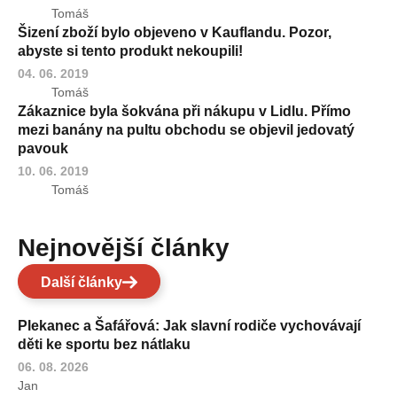
Tomáš
Šizení zboží bylo objeveno v Kauflandu. Pozor,
abyste si tento produkt nekoupili!
04. 06. 2019
Tomáš
Zákaznice byla šokvána při nákupu v Lidlu. Přímo
mezi banány na pultu obchodu se objevil jedovatý
pavouk
10. 06. 2019
Tomáš
Nejnovější články
Další články
Plekanec a Šafářová: Jak slavní rodiče vychovávají
děti ke sportu bez nátlaku
06. 08. 2026
Jan