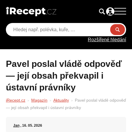
Rozšířené hledání
Pavel poslal vládě odpověď
— její obsah překvapil i
ústavní právníky
iRecept.cz
Magazín
Aktuality
Pavel poslal vládě odpověď
— její obsah překvapil i ústavní právníky
Jan
, 16. 05. 2026