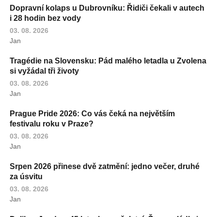
Dopravní kolaps u Dubrovníku: Řidiči čekali v autech
i 28 hodin bez vody
03. 08. 2026
Jan
Tragédie na Slovensku: Pád malého letadla u Zvolena
si vyžádal tři životy
03. 08. 2026
Jan
Prague Pride 2026: Co vás čeká na největším
festivalu roku v Praze?
03. 08. 2026
Jan
Srpen 2026 přinese dvě zatmění: jedno večer, druhé
za úsvitu
03. 08. 2026
Jan