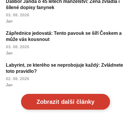
Dalibor Janda o 45 letech manželství: Žena zvládla i
šílené dopisy fanynek
03. 08. 2026
Jan
Zápřednice jedovatá: Tento pavouk se šíří Českem a
může vás kousnout
03. 08. 2026
Jan
Labyrint, ze kterého se neprobojuje každý: Zvládnete
toto pravidlo?
02. 08. 2026
Jan
Zobrazit další články