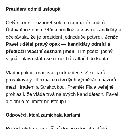
Prezident odmítl ustoupit
Celý spor se rozhořel kolem nominací soudců
Ústavního soudu. Vláda předložila vlastní kandidáty a
očekávala, že je prezident jednoduše potvrdí.
Jenže
Pavel udělal pravý opak — kandidáty odmítl a
předložil vlastní seznam jmen.
Tím poslal jasný
signál: hlava státu se nenechá zatlačit do kouta.
Vládní politici reagovali podrážděně. Z kuloárů
prosakovaly informace o tvrdých výměnách názorů
mezi Hradem a Strakovkou. Premiér Fiala veřejně
prohlásil, že vláda trvá na svých kandidátech. Pavel
ale ani o milimetr neustoupil.
Odpověď, která zamíchala kartami
Prezidentská kancelář následně odeslala vládě