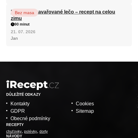
Babiččino zavařované lečo – recept na celou
Bez masa
zimu
90 minut
21. 07. 2026
Jan
DŮLEŽITÉ ODKAZY
Kontakty
Cookies
GDPR
Sitemap
Obecné podmínky
RECEPTY
chuťovky
polévky
dorty
NÁVODY