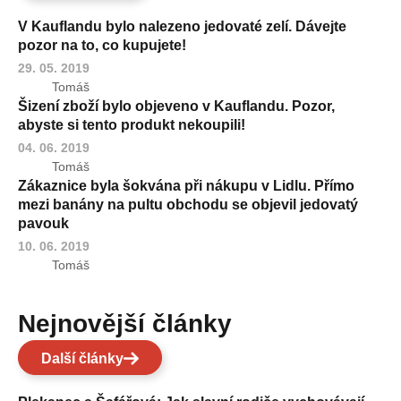
V Kauflandu bylo nalezeno jedovaté zelí. Dávejte
pozor na to, co kupujete!
29. 05. 2019
Tomáš
Šizení zboží bylo objeveno v Kauflandu. Pozor,
abyste si tento produkt nekoupili!
04. 06. 2019
Tomáš
Zákaznice byla šokvána při nákupu v Lidlu. Přímo
mezi banány na pultu obchodu se objevil jedovatý
pavouk
10. 06. 2019
Tomáš
Nejnovější články
Další články