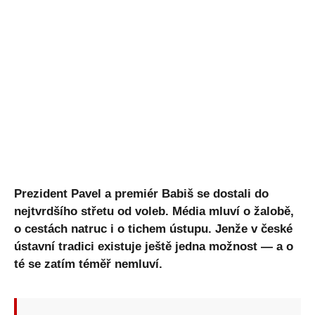
Prezident Pavel a premiér Babiš se dostali do
nejtvrdšího střetu od voleb. Média mluví o žalobě,
o cestách natruc i o tichem ústupu. Jenže v české
ústavní tradici existuje ještě jedna možnost — a o
té se zatím téměř nemluví.