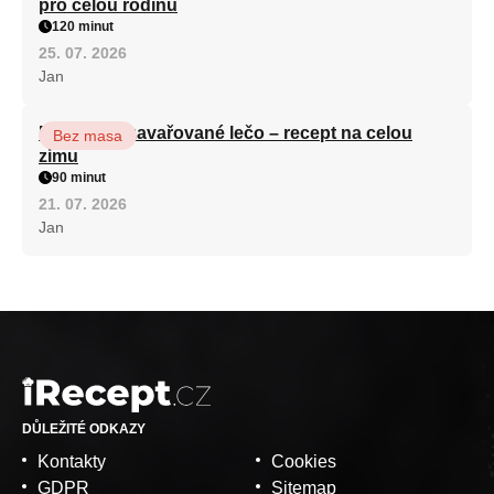
pro celou rodinu
120 minut
25. 07. 2026
Jan
Babiččino zavařované lečo – recept na celou
Bez masa
zimu
90 minut
21. 07. 2026
Jan
DŮLEŽITÉ ODKAZY
Kontakty
Cookies
GDPR
Sitemap