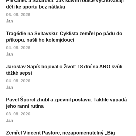
Plekanec a Šafářová: Jak slavní rodiče vychovávají
děti ke sportu bez nátlaku
06. 08. 2026
Jan
Tragédie na Svitavsku: Cyklista zemřel po pádu do
příkopu, našli ho kolemjdoucí
04. 08. 2026
Jan
Jaroslav Sapík bojoval o život: 18 dní na ARO kvůli
těžké sepsi
04. 08. 2026
Jan
Pavel Šporcl zhubl a zpevnil postavu: Takhle vypadá
jeho ranní rutina
03. 08. 2026
Jan
Zemřel Vincent Pastore, nezapomenutelný „Big