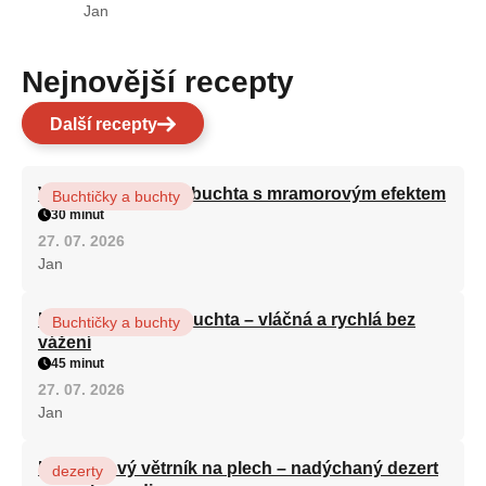
Jan
Nejnovější recepty
Další recepty
Vláčná olejová litá buchta s mramorovým efektem
Buchtičky a buchty
30 minut
27. 07. 2026
Jan
Hrnková maková buchta – vláčná a rychlá bez
Buchtičky a buchty
vážení
45 minut
27. 07. 2026
Jan
Karamelový větrník na plech – nadýchaný dezert
dezerty