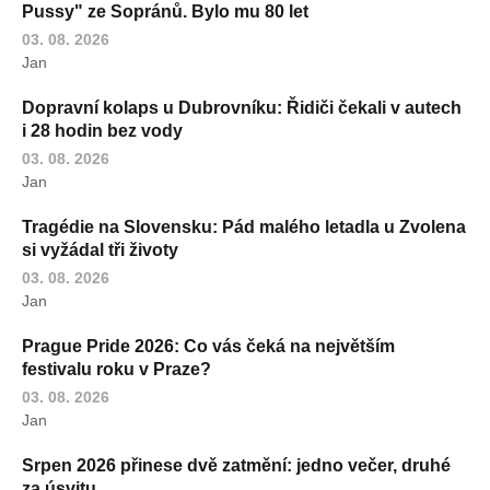
Pussy" ze Sopránů. Bylo mu 80 let
03. 08. 2026
Jan
Dopravní kolaps u Dubrovníku: Řidiči čekali v autech
i 28 hodin bez vody
03. 08. 2026
Jan
Tragédie na Slovensku: Pád malého letadla u Zvolena
si vyžádal tři životy
03. 08. 2026
Jan
Prague Pride 2026: Co vás čeká na největším
festivalu roku v Praze?
03. 08. 2026
Jan
Srpen 2026 přinese dvě zatmění: jedno večer, druhé
za úsvitu