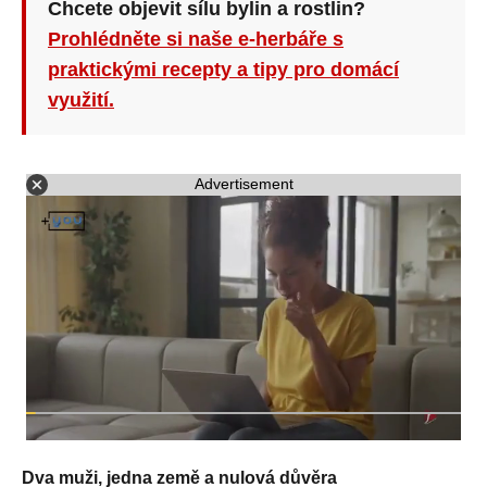
Chcete objevit sílu bylin a rostlin?
Prohlédněte si naše e-herbáře s
praktickými recepty a tipy pro domácí
využití.
Advertisement
Dva muži, jedna země a nulová důvěra