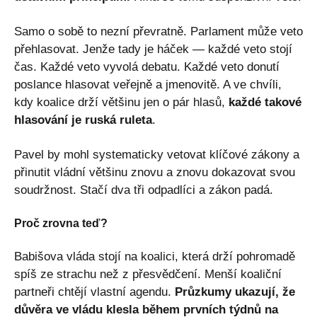
Samo o sobě to nezní převratně. Parlament může veto
přehlasovat. Jenže tady je háček — každé veto stojí
čas. Každé veto vyvolá debatu. Každé veto donutí
poslance hlasovat veřejně a jmenovitě. A ve chvíli,
kdy koalice drží většinu jen o pár hlasů,
každé takové
hlasování je ruská ruleta
.
Pavel by mohl systematicky vetovat klíčové zákony a
přinutit vládní většinu znovu a znovu dokazovat svou
soudržnost. Stačí dva tři odpadlíci a zákon padá.
Proč zrovna teď?
Babišova vláda stojí na koalici, která drží pohromadě
spíš ze strachu než z přesvědčení. Menší koaliční
partneři chtějí vlastní agendu.
Průzkumy ukazují, že
důvěra ve vládu klesla během prvních týdnů na