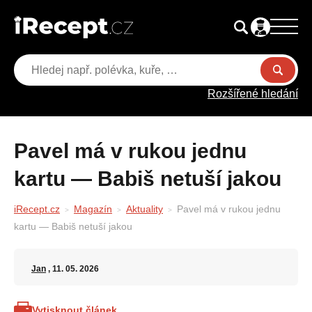
Rozšířené hledání
Pavel má v rukou jednu
kartu — Babiš netuší jakou
iRecept.cz
Magazín
Aktuality
Pavel má v rukou jednu
kartu — Babiš netuší jakou
Jan
, 11. 05. 2026
Vytisknout článek