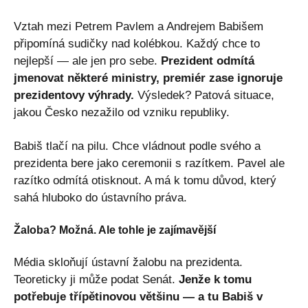
Vztah mezi Petrem Pavlem a Andrejem Babišem
připomíná sudičky nad kolébkou. Každý chce to
nejlepší — ale jen pro sebe.
Prezident odmítá
jmenovat některé ministry, premiér zase ignoruje
prezidentovy výhrady.
Výsledek? Patová situace,
jakou Česko nezažilo od vzniku republiky.
Babiš tlačí na pilu. Chce vládnout podle svého a
prezidenta bere jako ceremonii s razítkem. Pavel ale
razítko odmítá otisknout. A má k tomu důvod, který
sahá hluboko do ústavního práva.
Žaloba? Možná. Ale tohle je zajímavější
Média skloňují ústavní žalobu na prezidenta.
Teoreticky ji může podat Senát.
Jenže k tomu
potřebuje třípětinovou většinu — a tu Babiš v