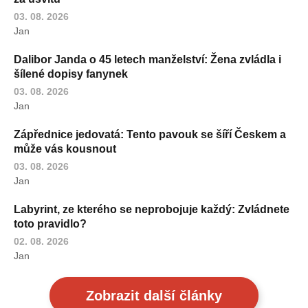
03. 08. 2026
Jan
Dalibor Janda o 45 letech manželství: Žena zvládla i
šílené dopisy fanynek
03. 08. 2026
Jan
Zápřednice jedovatá: Tento pavouk se šíří Českem a
může vás kousnout
03. 08. 2026
Jan
Labyrint, ze kterého se neprobojuje každý: Zvládnete
toto pravidlo?
02. 08. 2026
Jan
Zobrazit další články