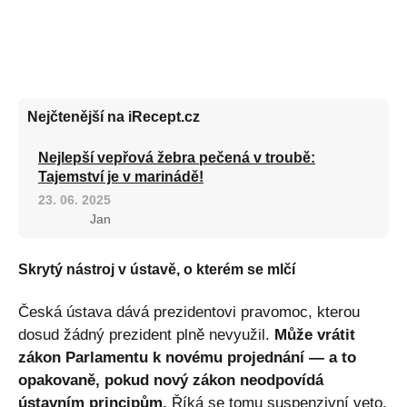
Nejčtenější na iRecept.cz
Nejlepší vepřová žebra pečená v troubě:
Tajemství je v marinádě!
23. 06. 2025
Jan
Skrytý nástroj v ústavě, o kterém se mlčí
Česká ústava dává prezidentovi pravomoc, kterou
dosud žádný prezident plně nevyužil.
Může vrátit
zákon Parlamentu k novému projednání — a to
opakovaně, pokud nový zákon neodpovídá
ústavním principům.
Říká se tomu suspenzivní veto.