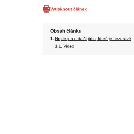
Vytisknout článek
Obsah článku
Nejde jen o další jídlo, které je nezdravé
Video