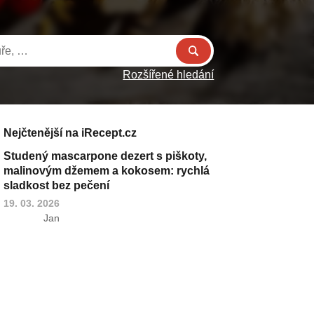
Rozšířené hledání
Nejčtenější na iRecept.cz
Studený mascarpone dezert s piškoty,
malinovým džemem a kokosem: rychlá
sladkost bez pečení
19. 03. 2026
Jan