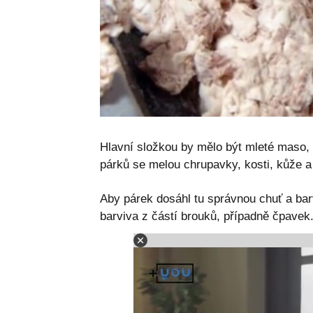
Hlavní složkou by mělo být mleté ​​maso,
párků se melou chrupavky, kosti, kůže a o
Aby párek dosáhl tu správnou chuť a barv
barviva z částí brouků, případně čpavek