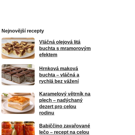
Nejnovější recepty
Vláčná olejová litá
buchta s mramorovým
efektem
Hrnková maková
buchta – vláčná a
rychlá bez vážení
Karamelový větrník na
plech – nadýchaný
dezert pro celou
rodinu
Babiččino zavařované
lečo – recept na celou