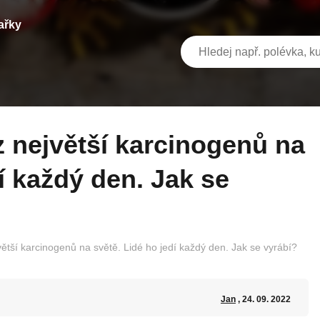
ařky
í každý den. Jak se
větší karcinogenů na světě. Lidé ho jedí každý den. Jak se vyrábí?
Jan
, 24. 09. 2022