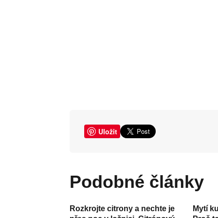
Uložit
Podobné články
Rozkrojte citrony a nechte je
Mytí k