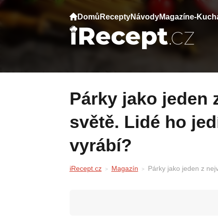
Domů
Recepty
Návody
Magazín
e-Kuch
Párky jako jeden z největší karcinogenů na
světě. Lidé ho jed
vyrábí?
iRecept.cz
Magazín
Párky jako jeden z nej