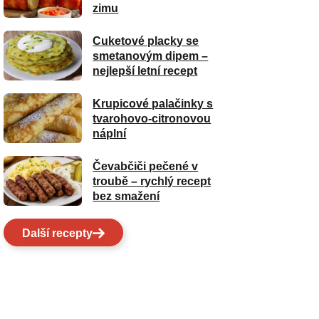
zimu
Cuketové placky se
smetanovým dipem –
nejlepší letní recept
Krupicové palačinky s
tvarohovo-citronovou
náplní
Čevabčiči pečené v
troubě – rychlý recept
bez smažení
Další recepty