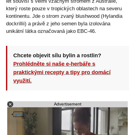
let souvisí s velmi vzácným stromem z Austrálie,
který roste pouze v tropických oblastech na severu
kontinentu. Jde o strom zvaný blushwood (Hylandia
dockrillii) a právě z jeho semen byla izolována
unikátní látka označovaná jako EBC-46.
Chcete objevit sílu bylin a rostlin?
Prohlédněte si naše e-herbáře s
praktickými recepty a tipy pro domácí
využití.
Advertisement