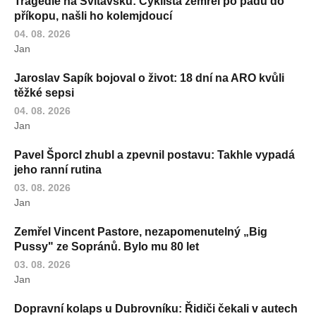
Tragédie na Svitavsku: Cyklista zemřel po pádu do
příkopu, našli ho kolemjdoucí
04. 08. 2026
Jan
Jaroslav Sapík bojoval o život: 18 dní na ARO kvůli
těžké sepsi
04. 08. 2026
Jan
Pavel Šporcl zhubl a zpevnil postavu: Takhle vypadá
jeho ranní rutina
03. 08. 2026
Jan
Zemřel Vincent Pastore, nezapomenutelný „Big
Pussy" ze Sopránů. Bylo mu 80 let
03. 08. 2026
Jan
Dopravní kolaps u Dubrovníku: Řidiči čekali v autech