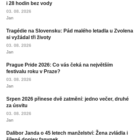
i 28 hodin bez vody
03. 08. 2026
Jan
Tragédie na Slovensku: Pád malého letadla u Zvolena
si vyžádal tři životy
03. 08. 2026
Jan
Prague Pride 2026: Co vás čeká na největším
festivalu roku v Praze?
03. 08. 2026
Jan
Srpen 2026 přinese dvě zatmění: jedno večer, druhé
za úsvitu
03. 08. 2026
Jan
Dalibor Janda o 45 letech manželství: Žena zvládla i
šílené dopisy fanynek