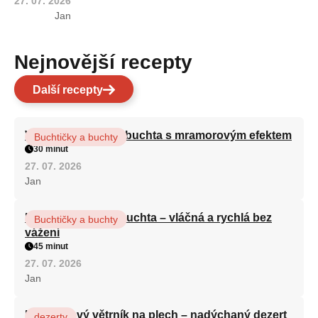
27. 07. 2026
Jan
Nejnovější recepty
Další recepty
Vláčná olejová litá buchta s mramorovým efektem
Buchtičky a buchty
30 minut
27. 07. 2026
Jan
Hrnková maková buchta – vláčná a rychlá bez
Buchtičky a buchty
vážení
45 minut
27. 07. 2026
Jan
Karamelový větrník na plech – nadýchaný dezert
dezerty