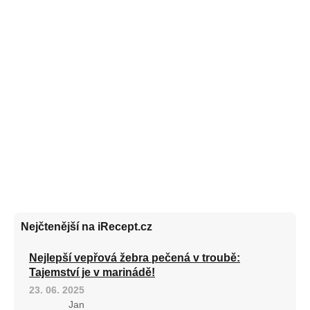
Nejčtenější na iRecept.cz
Nejlepší vepřová žebra pečená v troubě:
Tajemství je v marinádě!
23. 06. 2025
Jan