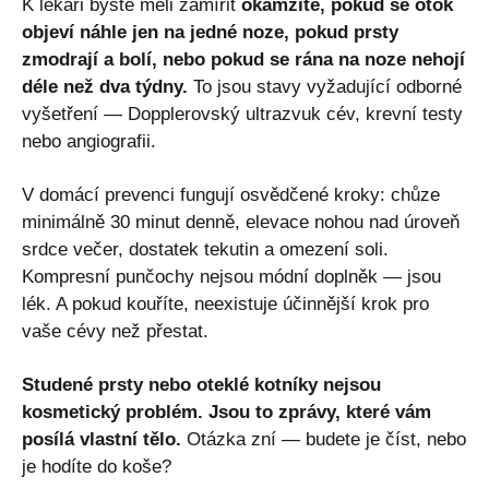
K lékaři byste měli zamířit
okamžitě, pokud se otok
objeví náhle jen na jedné noze, pokud prsty
zmodrají a bolí, nebo pokud se rána na noze nehojí
déle než dva týdny.
To jsou stavy vyžadující odborné
vyšetření — Dopplerovský ultrazvuk cév, krevní testy
nebo angiografii.
V domácí prevenci fungují osvědčené kroky: chůze
minimálně 30 minut denně, elevace nohou nad úroveň
srdce večer, dostatek tekutin a omezení soli.
Kompresní punčochy nejsou módní doplněk — jsou
lék. A pokud kouříte, neexistuje účinnější krok pro
vaše cévy než přestat.
Studené prsty nebo oteklé kotníky nejsou
kosmetický problém. Jsou to zprávy, které vám
posílá vlastní tělo.
Otázka zní — budete je číst, nebo
je hodíte do koše?