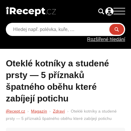
Rozšířené hledání
Oteklé kotníky a studené
prsty — 5 příznaků
špatného oběhu které
zabíjejí potichu
iRecept.cz
Magazín
Zdraví
Oteklé kotníky a studené
prsty — 5 příznaků špatného oběhu které zabíjejí potichu