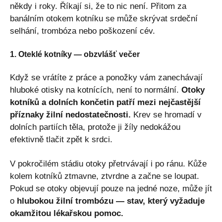
někdy i roky. Říkají si, že to nic není. Přitom za
banálním otokem kotníku se může skrývat srdeční
selhání, trombóza nebo poškození cév.
1. Oteklé kotníky — obzvlášť večer
Když se vrátíte z práce a ponožky vám zanechávají
hluboké otisky na kotnících, není to normální.
Otoky
kotníků a dolních končetin patří mezi nejčastější
příznaky žilní nedostatečnosti.
Krev se hromadí v
dolních partiích těla, protože ji žíly nedokážou
efektivně tlačit zpět k srdci.
V pokročilém stádiu otoky přetrvávají i po ránu. Kůže
kolem kotníků ztmavne, ztvrdne a začne se loupat.
Pokud se otoky objevují pouze na jedné noze, může jít
o
hlubokou žilní trombózu — stav, který vyžaduje
okamžitou lékařskou pomoc.