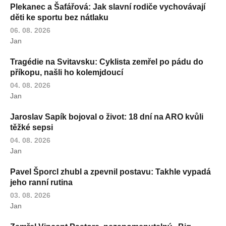
Plekanec a Šafářová: Jak slavní rodiče vychovávají
děti ke sportu bez nátlaku
06. 08. 2026
Jan
Tragédie na Svitavsku: Cyklista zemřel po pádu do
příkopu, našli ho kolemjdoucí
04. 08. 2026
Jan
Jaroslav Sapík bojoval o život: 18 dní na ARO kvůli
těžké sepsi
04. 08. 2026
Jan
Pavel Šporcl zhubl a zpevnil postavu: Takhle vypadá
jeho ranní rutina
03. 08. 2026
Jan