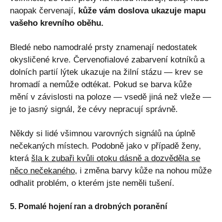
naopak červenají,
kůže vám doslova ukazuje mapu
vašeho krevního oběhu.
Bledé nebo namodralé prsty znamenají nedostatek
okysličené krve. Červenofialové zabarvení kotníků a
dolních partií lýtek ukazuje na žilní stázu — krev se
hromadí a nemůže odtékat. Pokud se barva kůže
mění v závislosti na poloze — vsedě jiná než vleže —
je to jasný signál, že cévy nepracují správně.
Někdy si lidé všimnou varovných signálů na úplně
nečekaných místech. Podobně jako v případě ženy,
která
šla k zubaři kvůli otoku dásně a dozvěděla se
něco nečekaného
, i změna barvy kůže na nohou může
odhalit problém, o kterém jste neměli tušení.
5. Pomalé hojení ran a drobných poranění