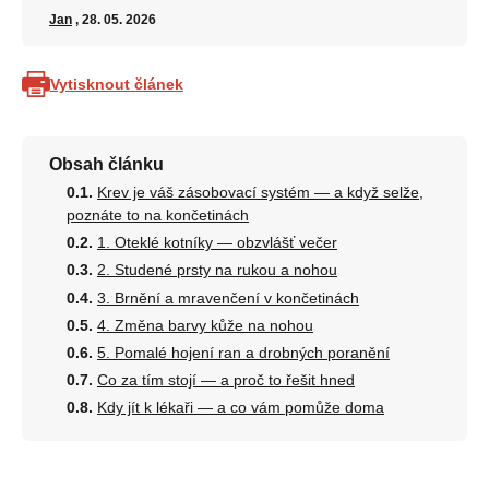
Jan
, 28. 05. 2026
Vytisknout článek
Obsah článku
Krev je váš zásobovací systém — a když selže,
poznáte to na končetinách
1. Oteklé kotníky — obzvlášť večer
2. Studené prsty na rukou a nohou
3. Brnění a mravenčení v končetinách
4. Změna barvy kůže na nohou
5. Pomalé hojení ran a drobných poranění
Co za tím stojí — a proč to řešit hned
Kdy jít k lékaři — a co vám pomůže doma