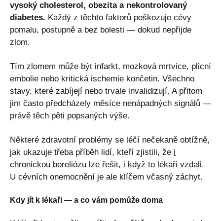
vysoký cholesterol, obezita a nekontrolovaný
diabetes.
Každý z těchto faktorů poškozuje cévy
pomalu, postupně a bez bolesti — dokud nepřijde
zlom.
Tím zlomem může být infarkt, mozková mrtvice, plicní
embolie nebo kritická ischemie končetin. Všechno
stavy, které zabíjejí nebo trvale invalidizují. A přitom
jim často předcházely měsíce nenápadných signálů —
právě těch pěti popsaných výše.
Některé zdravotní problémy se léčí nečekaně obtížně,
jak ukazuje třeba příběh lidí, kteří zjistili, že
i
chronickou boreliózu lze řešit, i když to lékaři vzdali
.
U cévních onemocnění je ale klíčem včasný záchyt.
Kdy jít k lékaři — a co vám pomůže doma