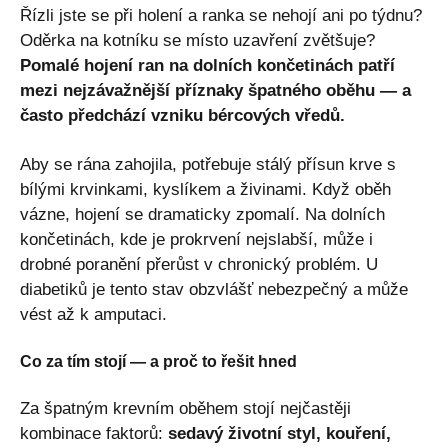
Řízli jste se při holení a ranka se nehojí ani po týdnu?
Oděrka na kotníku se místo uzavření zvětšuje?
Pomalé hojení ran na dolních končetinách patří
mezi nejzávažnější příznaky špatného oběhu — a
často předchází vzniku bércových vředů.
Aby se rána zahojila, potřebuje stálý přísun krve s
bílými krvinkami, kyslíkem a živinami. Když oběh
vázne, hojení se dramaticky zpomalí. Na dolních
končetinách, kde je prokrvení nejslabší, může i
drobné poranění přerůst v chronický problém. U
diabetiků je tento stav obzvlášť nebezpečný a může
vést až k amputaci.
Co za tím stojí — a proč to řešit hned
Za špatným krevním oběhem stojí nejčastěji
kombinace faktorů:
sedavý životní styl, kouření,