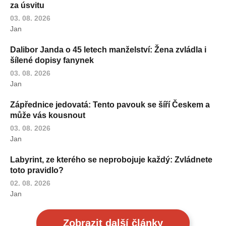
za úsvitu
03. 08. 2026
Jan
Dalibor Janda o 45 letech manželství: Žena zvládla i
šílené dopisy fanynek
03. 08. 2026
Jan
Zápřednice jedovatá: Tento pavouk se šíří Českem a
může vás kousnout
03. 08. 2026
Jan
Labyrint, ze kterého se neprobojuje každý: Zvládnete
toto pravidlo?
02. 08. 2026
Jan
Zobrazit další články