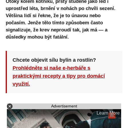
Otoky kolem kotníků, prsty studené jako led i
uprostřed léta, brnění v nohách po chvíli sezení.
Většina lidí si řekne, že je to únavou nebo
počasím. Jenže tělo tímto způsobem často
signalizuje, že krev neproudí tak, jak má — a
důsledky mohou být fatální.
Chcete objevit sílu bylin a rostlin?
Prohlédněte si naše e-herbáře s
praktickými recepty a tipy pro domácí
využití.
Advertisement