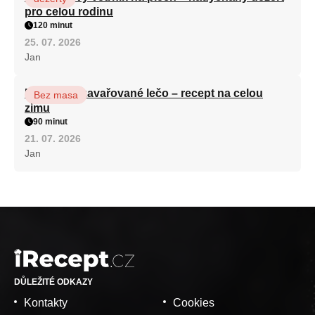
pro celou rodinu
120 minut
25. 07. 2026
Jan
Babiččino zavařované lečo – recept na celou
Bez masa
zimu
90 minut
21. 07. 2026
Jan
DŮLEŽITÉ ODKAZY
Kontakty
Cookies