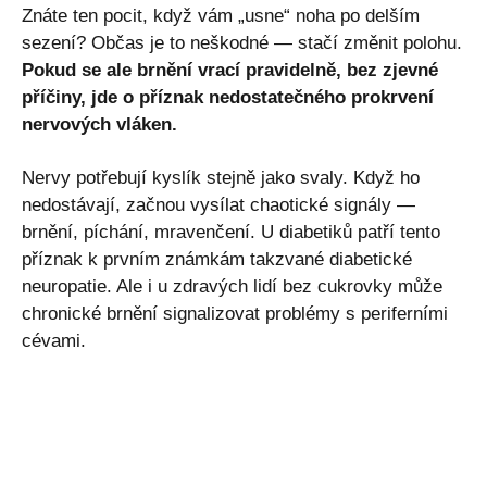
Znáte ten pocit, když vám „usne“ noha po delším
sezení? Občas je to neškodné — stačí změnit polohu.
Pokud se ale brnění vrací pravidelně, bez zjevné
příčiny, jde o příznak nedostatečného prokrvení
nervových vláken.
Nervy potřebují kyslík stejně jako svaly. Když ho
nedostávají, začnou vysílat chaotické signály —
brnění, píchání, mravenčení. U diabetiků patří tento
příznak k prvním známkám takzvané diabetické
neuropatie. Ale i u zdravých lidí bez cukrovky může
chronické brnění signalizovat problémy s periferními
cévami.