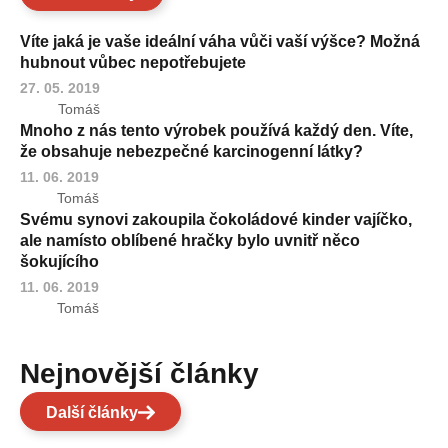
Víte jaká je vaše ideální váha vůči vaší výšce? Možná
hubnout vůbec nepotřebujete
27. 05. 2019
Tomáš
Mnoho z nás tento výrobek používá každý den. Víte,
že obsahuje nebezpečné karcinogenní látky?
11. 06. 2019
Tomáš
Svému synovi zakoupila čokoládové kinder vajíčko,
ale namísto oblíbené hračky bylo uvnitř něco
šokujícího
11. 06. 2019
Tomáš
Nejnovější články
Další články