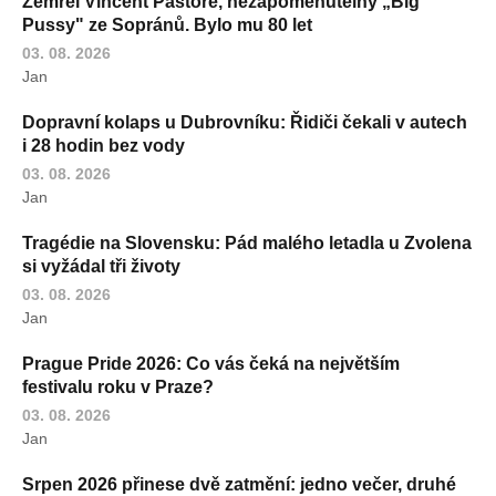
Zemřel Vincent Pastore, nezapomenutelný „Big
Pussy" ze Sopránů. Bylo mu 80 let
03. 08. 2026
Jan
Dopravní kolaps u Dubrovníku: Řidiči čekali v autech
i 28 hodin bez vody
03. 08. 2026
Jan
Tragédie na Slovensku: Pád malého letadla u Zvolena
si vyžádal tři životy
03. 08. 2026
Jan
Prague Pride 2026: Co vás čeká na největším
festivalu roku v Praze?
03. 08. 2026
Jan
Srpen 2026 přinese dvě zatmění: jedno večer, druhé