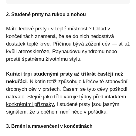
2. Studené prsty na rukou a nohou
Máte ledové prsty i v teplé místnosti? Chlad v
končetinách znamená, že se do nich nedostává
dostatek teplé krve. Příčinou bývá zúžení cév — ať už
kvůli ateroskleróze, Raynaudovu syndromu nebo
prostě špatnému životnímu stylu.
Kuřáci trpí studenými prsty až třikrát častěji než
nekuřáci.
Nikotin totiž způsobuje křečovité stahování
drobných cév v prstech. Časem se tyto cévy poškodí
natrvalo. Stejně jako
tělo varuje týdny před infarktem
konkrétními příznaky
, i studené prsty jsou jasným
signálem, že s oběhem není něco v pořádku.
3. Brnění a mravenčení v končetinách