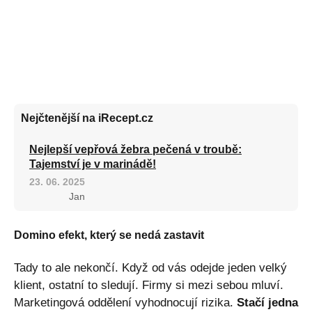
Nejčtenější na iRecept.cz
Nejlepší vepřová žebra pečená v troubě:
Tajemství je v marinádě!
23. 06. 2025
Jan
Domino efekt, který se nedá zastavit
Tady to ale nekončí. Když od vás odejde jeden velký
klient, ostatní to sledují. Firmy si mezi sebou mluví.
Marketingová oddělení vyhodnocují rizika.
Stačí jedna