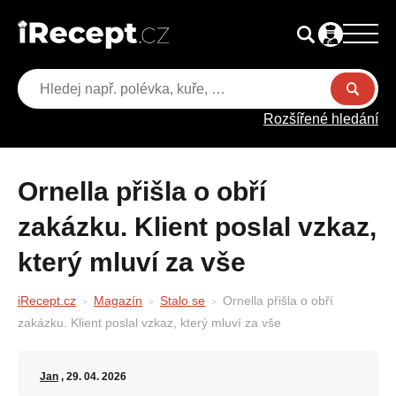
Rozšířené hledání
Ornella přišla o obří
zakázku. Klient poslal vzkaz,
který mluví za vše
iRecept.cz
Magazín
Stalo se
Ornella přišla o obří
zakázku. Klient poslal vzkaz, který mluví za vše
Jan
, 29. 04. 2026