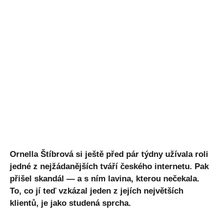
Ornella Štíbrová si ještě před pár týdny užívala roli
jedné z nejžádanějších tváří českého internetu. Pak
přišel skandál — a s ním lavina, kterou nečekala.
To, co jí teď vzkázal jeden z jejích největších
klientů, je jako studená sprcha.