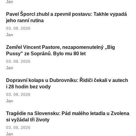
Jan
Pavel Šporcl zhubl a zpevnil postavu: Takhle vypadá
jeho ranní rutina
03. 08. 2026
Jan
Zemřel Vincent Pastore, nezapomenutelný „Big
Pussy" ze Sopránů. Bylo mu 80 let
03. 08. 2026
Jan
Dopravní kolaps u Dubrovníku: Řidiči čekali v autech
i 28 hodin bez vody
03. 08. 2026
Jan
Tragédie na Slovensku: Pád malého letadla u Zvolena
si vyžádal tři životy
03. 08. 2026
Jan