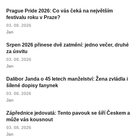
Prague Pride 2026: Co vás čeká na největším
festivalu roku v Praze?
03. 08. 2026
Jan
Srpen 2026 přinese dvě zatmění: jedno večer, druhé
za úsvitu
03. 08. 2026
Jan
Dalibor Janda o 45 letech manželství: Žena zvládla i
šílené dopisy fanynek
03. 08. 2026
Jan
Zápřednice jedovatá: Tento pavouk se šíří Českem a
může vás kousnout
03. 08. 2026
Jan