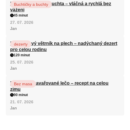
Hrnková maková buchta – vláčná a rychlá bez
Buchtičky a buchty
vážení
45 minut
27. 07. 2026
Jan
Karamelový větrník na plech – nadýchaný dezert
dezerty
pro celou rodinu
120 minut
25. 07. 2026
Jan
Babiččino zavařované lečo – recept na celou
Bez masa
zimu
90 minut
21. 07. 2026
Jan