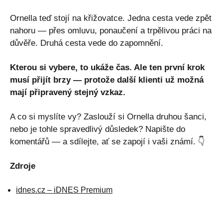
Ornella teď stojí na křižovatce. Jedna cesta vede zpět
nahoru — přes omluvu, ponaučení a trpělivou práci na
důvěře. Druhá cesta vede do zapomnění.
Kterou si vybere, to ukáže čas. Ale ten první krok
musí přijít brzy — protože další klienti už možná
mají připravený stejný vzkaz.
A co si myslíte vy? Zaslouží si Ornella druhou šanci,
nebo je tohle spravedlivý důsledek? Napište do
komentářů — a sdílejte, ať se zapojí i vaši známí. 👇
Zdroje
idnes.cz – iDNES Premium