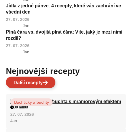
Jídla z jedné pánve: 4 recepty, které vás zachrání ve
všední den
27. 07. 2026
Jan
Plná čára vs. dvojitá plná čára: Víte, jaký je mezi nimi
rozdíl?
27. 07. 2026
Jan
Nejnovější recepty
Další recepty
Vláčná olejová litá buchta s mramorovým efektem
Buchtičky a buchty
30 minut
27. 07. 2026
Jan