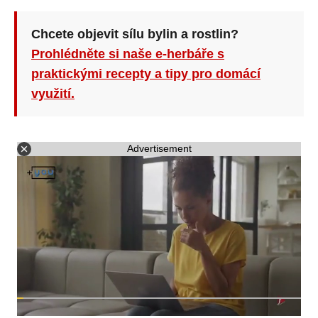
Chcete objevit sílu bylin a rostlin?
Prohlédněte si naše e-herbáře s
praktickými recepty a tipy pro domácí
využití.
Advertisement