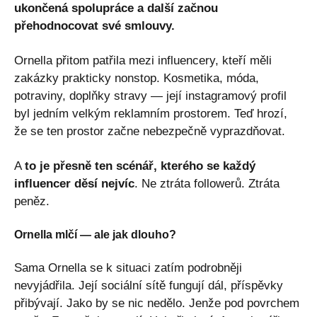
ukončená spolupráce a další začnou
přehodnocovat své smlouvy.
Ornella přitom patřila mezi influencery, kteří měli
zakázky prakticky nonstop. Kosmetika, móda,
potraviny, doplňky stravy — její instagramový profil
byl jedním velkým reklamním prostorem. Teď hrozí,
že se ten prostor začne nebezpečně vyprazdňovat.
A
to je přesně ten scénář, kterého se každý
influencer děsí nejvíc
. Ne ztráta followerů. Ztráta
peněz.
Ornella mlčí — ale jak dlouho?
Sama Ornella se k situaci zatím podrobněji
nevyjádřila. Její sociální sítě fungují dál, příspěvky
přibývají. Jako by se nic nedělo. Jenže pod povrchem