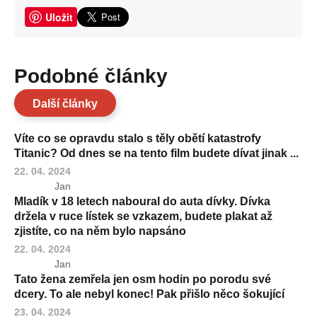
Uložit
Podobné články
Další články
Víte co se opravdu stalo s těly obětí katastrofy
Titanic? Od dnes se na tento film budete dívat jinak ...
22. 04. 2024
Jan
Mladík v 18 letech naboural do auta dívky. Dívka
držela v ruce lístek se vzkazem, budete plakat až
zjistíte, co na něm bylo napsáno
22. 04. 2024
Jan
Tato žena zemřela jen osm hodin po porodu své
dcery. To ale nebyl konec! Pak přišlo něco šokující
23. 04. 2024