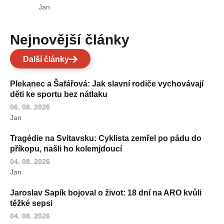
Jan
Nejnovější články
Další články
Plekanec a Šafářová: Jak slavní rodiče vychovávají
děti ke sportu bez nátlaku
06. 08. 2026
Jan
Tragédie na Svitavsku: Cyklista zemřel po pádu do
příkopu, našli ho kolemjdoucí
04. 08. 2026
Jan
Jaroslav Sapík bojoval o život: 18 dní na ARO kvůli
těžké sepsi
04. 08. 2026