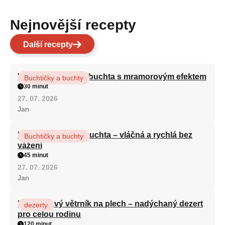
Nejnovější recepty
Další recepty
Vláčná olejová litá buchta s mramorovým efektem
Buchtičky a buchty
30 minut
27. 07. 2026
Jan
Hrnková maková buchta – vláčná a rychlá bez
Buchtičky a buchty
vážení
45 minut
27. 07. 2026
Jan
Karamelový větrník na plech – nadýchaný dezert
dezerty
pro celou rodinu
120 minut