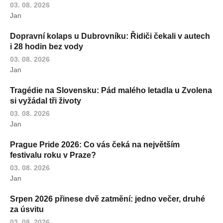
03. 08. 2026
Jan
Dopravní kolaps u Dubrovníku: Řidiči čekali v autech
i 28 hodin bez vody
03. 08. 2026
Jan
Tragédie na Slovensku: Pád malého letadla u Zvolena
si vyžádal tři životy
03. 08. 2026
Jan
Prague Pride 2026: Co vás čeká na největším
festivalu roku v Praze?
03. 08. 2026
Jan
Srpen 2026 přinese dvě zatmění: jedno večer, druhé
za úsvitu
03. 08. 2026