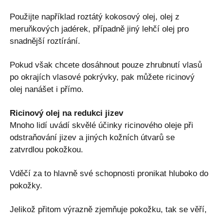
Použijte například roztátý kokosový olej, olej z
meruňkových jadérek, případně jiný lehčí olej pro
snadnější roztírání.
Pokud však chcete dosáhnout pouze zhrubnutí vlasů
po okrajích vlasové pokrývky, pak můžete ricinový
olej nanášet i přímo.
Ricinový olej na redukci jizev
Mnoho lidí uvádí skvělé účinky ricinového oleje při
odstraňování jizev a jiných kožních útvarů se
zatvrdlou pokožkou.
Vděčí za to hlavně své schopnosti pronikat hluboko do
pokožky.
Jelikož přitom výrazně zjemňuje pokožku, tak se věří,