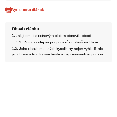
Vytisknout článek
Obsah článku
Jak jsem si s ricinovým olejem obnovila obočí
Ricinový olej na podporu růstu vlasů na hlavě
Jeho obsah mastných kyselin rty nejen vyhladí, ale
je i chrání a to díky své husté a neprenášanlivej povaze