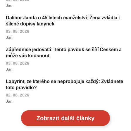
Jan
Dalibor Janda o 45 letech manželství: Žena zvládla i
šílené dopisy fanynek
03. 08. 2026
Jan
Zápřednice jedovatá: Tento pavouk se šíří Českem a
může vás kousnout
03. 08. 2026
Jan
Labyrint, ze kterého se neprobojuje každý: Zvládnete
toto pravidlo?
02. 08. 2026
Jan
Zobrazit další články