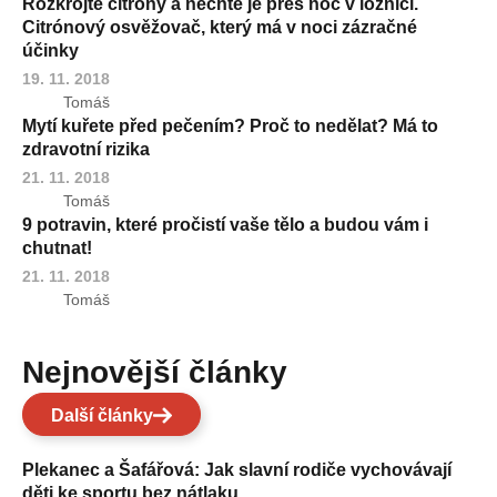
Rozkrojte citrony a nechte je přes noc v ložnici.
Citrónový osvěžovač, který má v noci zázračné
účinky
19. 11. 2018
Tomáš
Mytí kuřete před pečením? Proč to nedělat? Má to
zdravotní rizika
21. 11. 2018
Tomáš
9 potravin, které pročistí vaše tělo a budou vám i
chutnat!
21. 11. 2018
Tomáš
Nejnovější články
Další články
Plekanec a Šafářová: Jak slavní rodiče vychovávají
děti ke sportu bez nátlaku