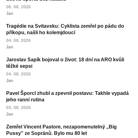
06. 08. 2026
Jan
Tragédie na Svitavsku: Cyklista zemřel po pádu do
příkopu, našli ho kolemjdoucí
04. 08. 2026
Jan
Jaroslav Sapík bojoval o život: 18 dní na ARO kvůli
těžké sepsi
04. 08. 2026
Jan
Pavel Šporcl zhubl a zpevnil postavu: Takhle vypadá
jeho ranní rutina
03. 08. 2026
Jan
Zemřel Vincent Pastore, nezapomenutelný „Big
Pussy" ze Sopránů. Bylo mu 80 let