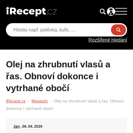
Rozšířené hledání
Olej na zhrubnutí vlasů a
řas. Obnoví dokonce i
vytrhané obočí
iRecept.cz
Magazín
Olej na zhrubnutí vlasů a řas. Obnoví
dokonce i vytrhané obočí
Jan
, 06. 04. 2020