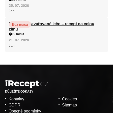
25. 07. 2026
Jan
Babiččino zavařované lečo – recept na celou
Bez masa
zimu
90 minut
21. 07. 2026
Jan
DŮLEŽITÉ ODKAZY
Kontakty
Cookies
GDPR
Sitemap
Obecné podmínky