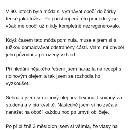
V 90. letech byla móda si vytrhávat obočí do čárky
tenké jako tužka. Po podstoupení této procedury se
však mé obočí už nikdy kompletně nezregenerovalo.
Když časem tato móda pominula, musela jsem si s
tužkou domalovávat odstraněny části. Velmi mi chyběl
jeho původní a přirozený vzhled.
Při hledání nějakého řešení jsem narazila na recept s
ricinovým olejem a tak jsem se rozhodla ho
vyzkoušet.
Sehnala jsem si ricinový olej bez hexanu, lisovaný za
studena a v bio kvalitě. Následně jsem si ho začala
nanášet na obočí každou noc po umytí obličeje.
Po přibližně 3 měsících jsem si všimla, že vlasy na