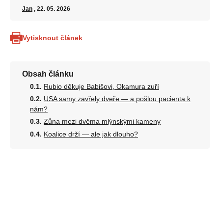
Jan
, 22. 05. 2026
Vytisknout článek
Obsah článku
Rubio děkuje Babišovi, Okamura zuří
USA samy zavřely dveře — a pošlou pacienta k
nám?
Zůna mezi dvěma mlýnskými kameny
Koalice drží — ale jak dlouho?