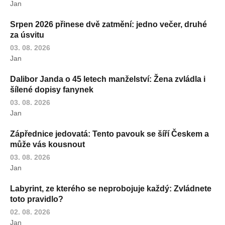
Jan
Srpen 2026 přinese dvě zatmění: jedno večer, druhé
za úsvitu
03. 08. 2026
Jan
Dalibor Janda o 45 letech manželství: Žena zvládla i
šílené dopisy fanynek
03. 08. 2026
Jan
Zápřednice jedovatá: Tento pavouk se šíří Českem a
může vás kousnout
03. 08. 2026
Jan
Labyrint, ze kterého se neprobojuje každý: Zvládnete
toto pravidlo?
02. 08. 2026
Jan