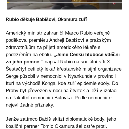
Rubio děkuje Babišovi, Okamura zuří
Americký ministr zahraničí Marco Rubio veřejně
poděkoval premiéru Andreji Babišovi a pražským
zdravotníkům za přijetí amerického lékaře s
podezřením na ebolu.
„Jsme Česku hluboce vděčni
za jeho pomoc,“
napsal Rubio na sociální síti X.
Šestačtyřicetiletý lékař křesťanské misijní organizace
Serge působil v nemocnici v Nyankunde v provincii
Ituri na východě Konga, kde zuří epidemie eboly. Do
Prahy byl převezen v noci na čtvrtek a leží v izolaci
na Fakultní nemocnici Bulovka. Podle nemocnice
nejeví žádné příznaky.
Jenže zatímco Babiš sklízí diplomatické body, jeho
koaliční partner Tomio Okamura šel ostře proti.