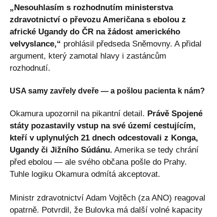
„Nesouhlasím s rozhodnutím ministerstva
zdravotnictví o převozu Američana s ebolou z
africké Ugandy do ČR na žádost amerického
velvyslance,“
prohlásil předseda Sněmovny. A přidal
argument, který zamotal hlavy i zastáncům
rozhodnutí.
USA samy zavřely dveře — a pošlou pacienta k nám?
Okamura upozornil na pikantní detail.
Právě Spojené
státy pozastavily vstup na své území cestujícím,
kteří v uplynulých 21 dnech odcestovali z Konga,
Ugandy či Jižního Súdánu.
Amerika se tedy chrání
před ebolou — ale svého občana pošle do Prahy.
Tuhle logiku Okamura odmítá akceptovat.
Ministr zdravotnictví Adam Vojtěch (za ANO) reagoval
opatrně. Potvrdil, že Bulovka má další volné kapacity