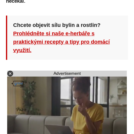
nečekal.
Chcete objevit sílu bylin a rostlin?
Prohlédněte si naše e-herbáře s
praktickými recepty a tipy pro domácí
využití.
Advertisement