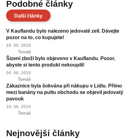
Podobné články
Další články
V Kauflandu bylo nalezeno jedovaté zelí. Dávejte
pozor na to, co kupujete!
29. 05. 2019
Tomáš
Šizení zboží bylo objeveno v Kauflandu. Pozor,
abyste si tento produkt nekoupili!
04. 06. 2019
Tomáš
Zákaznice byla šokvána při nákupu v Lidlu. Přímo
mezi banány na pultu obchodu se objevil jedovatý
pavouk
10. 06. 2019
Tomáš
Nejnovější články