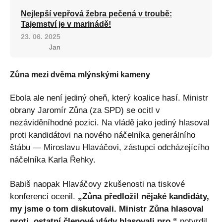
Nejlepší vepřová žebra pečená v troubě:
Tajemství je v marinádě!
23. 06. 2025
Jan
Zůna mezi dvěma mlýnskými kameny
Ebola ale není jediný oheň, který koalice hasí. Ministr
obrany Jaromír Zůna (za SPD) se ocitl v
nezáviděníhodné pozici. Na vládě jako jediný hlasoval
proti kandidátovi na nového náčelníka generálního
štábu — Miroslavu Hlaváčovi, zástupci odcházejícího
náčelníka Karla Řehky.
Babiš naopak Hlaváčovy zkušenosti na tiskové
konferenci ocenil.
„Zůna předložil nějaké kandidáty,
my jsme o tom diskutovali. Ministr Zůna hlasoval
proti, ostatní členové vlády hlasovali pro,“
potvrdil