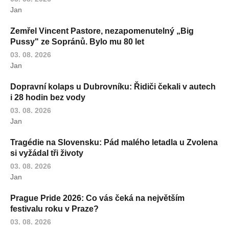
Jan
Zemřel Vincent Pastore, nezapomenutelný „Big
Pussy" ze Sopránů. Bylo mu 80 let
03. 08. 2026
Jan
Dopravní kolaps u Dubrovníku: Řidiči čekali v autech
i 28 hodin bez vody
03. 08. 2026
Jan
Tragédie na Slovensku: Pád malého letadla u Zvolena
si vyžádal tři životy
03. 08. 2026
Jan
Prague Pride 2026: Co vás čeká na největším
festivalu roku v Praze?
03. 08. 2026