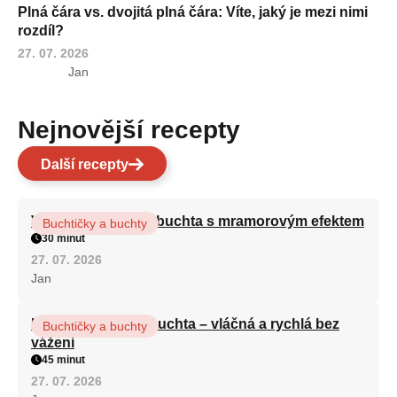
Plná čára vs. dvojitá plná čára: Víte, jaký je mezi nimi
rozdíl?
27. 07. 2026
Jan
Nejnovější recepty
Další recepty
Vláčná olejová litá buchta s mramorovým efektem
Buchtičky a buchty
30 minut
27. 07. 2026
Jan
Hrnková maková buchta – vláčná a rychlá bez
Buchtičky a buchty
vážení
45 minut
27. 07. 2026