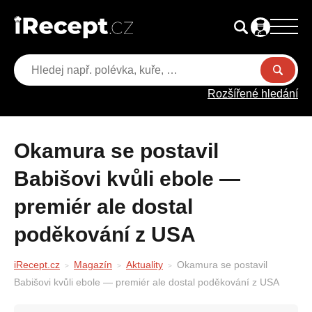
Rozšířené hledání
Okamura se postavil
Babišovi kvůli ebole —
premiér ale dostal
poděkování z USA
iRecept.cz
Magazín
Aktuality
Okamura se postavil
Babišovi kvůli ebole — premiér ale dostal poděkování z USA