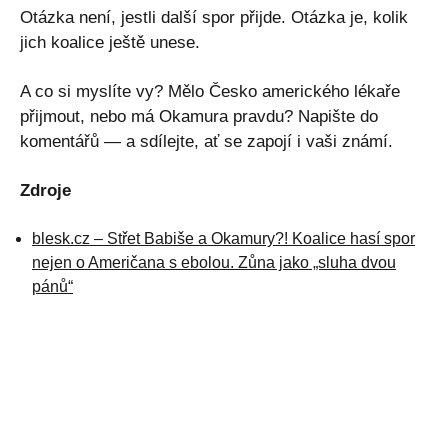
Otázka není, jestli další spor přijde. Otázka je, kolik
jich koalice ještě unese.
A co si myslíte vy? Mělo Česko amerického lékaře
přijmout, nebo má Okamura pravdu? Napište do
komentářů — a sdílejte, ať se zapojí i vaši známí.
Zdroje
blesk.cz – Střet Babiše a Okamury?! Koalice hasí spor
nejen o Američana s ebolou. Zůna jako „sluha dvou
pánů“