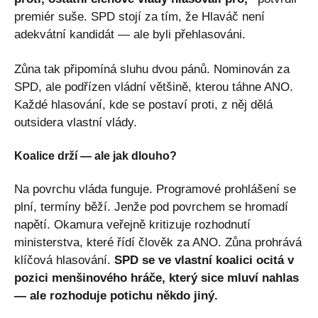
premiér suše. SPD stojí za tím, že Hlaváč není
adekvátní kandidát — ale byli přehlasováni.
Zůna tak připomíná sluhu dvou pánů. Nominován za
SPD, ale podřízen vládní většině, kterou táhne ANO.
Každé hlasování, kde se postaví proti, z něj dělá
outsidera vlastní vlády.
Koalice drží — ale jak dlouho?
Na povrchu vláda funguje. Programové prohlášení se
plní, termíny běží. Jenže pod povrchem se hromadí
napětí. Okamura veřejně kritizuje rozhodnutí
ministerstva, které řídí člověk za ANO. Zůna prohrává
klíčová hlasování.
SPD se ve vlastní koalici ocitá v
pozici menšinového hráče, který sice mluví nahlas
— ale rozhoduje potichu někdo jiný.