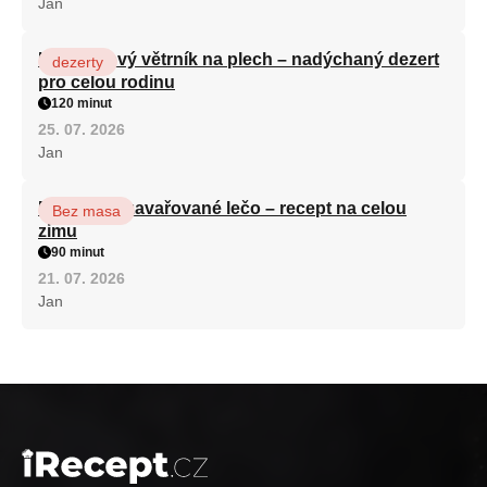
Jan
Karamelový větrník na plech – nadýchaný dezert
dezerty
pro celou rodinu
120 minut
25. 07. 2026
Jan
Babiččino zavařované lečo – recept na celou
Bez masa
zimu
90 minut
21. 07. 2026
Jan