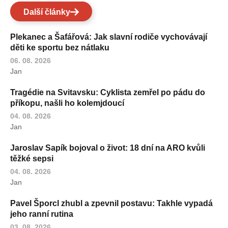
Další články
Plekanec a Šafářová: Jak slavní rodiče vychovávají
děti ke sportu bez nátlaku
06. 08. 2026
Jan
Tragédie na Svitavsku: Cyklista zemřel po pádu do
příkopu, našli ho kolemjdoucí
04. 08. 2026
Jan
Jaroslav Sapík bojoval o život: 18 dní na ARO kvůli
těžké sepsi
04. 08. 2026
Jan
Pavel Šporcl zhubl a zpevnil postavu: Takhle vypadá
jeho ranní rutina
03. 08. 2026