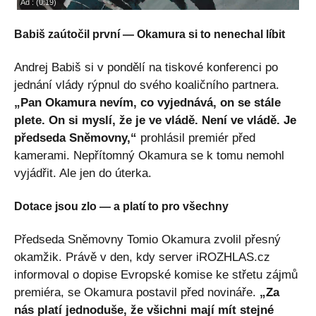
Babiš zaútočil první — Okamura si to nenechal líbit
Andrej Babiš si v pondělí na tiskové konferenci po
jednání vlády rýpnul do svého koaličního partnera.
„Pan Okamura nevím, co vyjednává, on se stále
plete. On si myslí, že je ve vládě. Není ve vládě. Je
předseda Sněmovny,“
prohlásil premiér před
kamerami. Nepřítomný Okamura se k tomu nemohl
vyjádřit. Ale jen do úterka.
Dotace jsou zlo — a platí to pro všechny
Předseda Sněmovny Tomio Okamura zvolil přesný
okamžik. Právě v den, kdy server iROZHLAS.cz
informoval o dopise Evropské komise ke střetu zájmů
premiéra, se Okamura postavil před novináře.
„Za
nás platí jednoduše, že všichni mají mít stejné