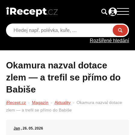
Rozšířené hledání
Okamura nazval dotace
zlem — a trefil se přímo do
Babiše
iRecept.cz
Magazín
Aktuality
Okamura nazval dotace
zlem — a trefil se přímo do Babiše
Jan
, 26. 05. 2026