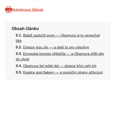
Vytisknout článek
Obsah článku
Babiš zaútočil první — Okamura si to nenechal
líbit
Dotace jsou zlo — a platí to pro všechny
Evropská komise přitlačila — a Okamura přilil olej
do ohně
Okamura šel ještě dál — dotace křiví celý trh
Koalice pod tlakem — a opoziční strany přitvrzují