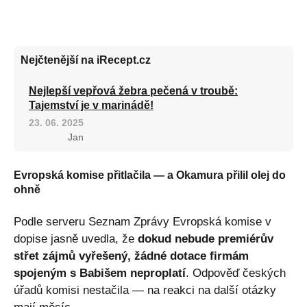
Nejčtenější na iRecept.cz
Nejlepší vepřová žebra pečená v troubě:
Tajemství je v marinádě!
23. 06. 2025
Jan
Evropská komise přitlačila — a Okamura přilil olej do
ohně
Podle serveru Seznam Zprávy Evropská komise v
dopise jasně uvedla, že
dokud nebude premiérův
střet zájmů vyřešený, žádné dotace firmám
spojeným s Babišem neproplatí
. Odpověď českých
úřadů komisi nestačila — na reakci na další otázky