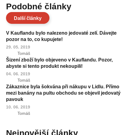
Podobné články
Další články
V Kauflandu bylo nalezeno jedovaté zelí. Dávejte
pozor na to, co kupujete!
29. 05. 2019
Tomáš
Šizení zboží bylo objeveno v Kauflandu. Pozor,
abyste si tento produkt nekoupili!
04. 06. 2019
Tomáš
Zákaznice byla šokvána při nákupu v Lidlu. Přímo
mezi banány na pultu obchodu se objevil jedovatý
pavouk
10. 06. 2019
Tomáš
Nejnovější články