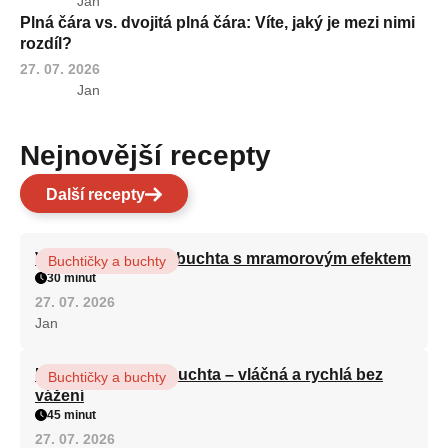
Jan
Plná čára vs. dvojitá plná čára: Víte, jaký je mezi nimi
rozdíl?
27. 07. 2026
Jan
Nejnovější recepty
Další recepty
Vláčná olejová litá buchta s mramorovým efektem
Buchtičky a buchty
30 minut
27. 07. 2026
Jan
Hrnková maková buchta – vláčná a rychlá bez
Buchtičky a buchty
vážení
45 minut
27. 07. 2026