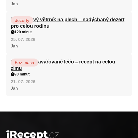
Jan
Karamelový větrník na plech – nadýchaný dezert
dezerty
pro celou rodinu
120 minut
25. 07. 2026
Jan
Babiččino zavařované lečo – recept na celou
Bez masa
zimu
90 minut
21. 07. 2026
Jan