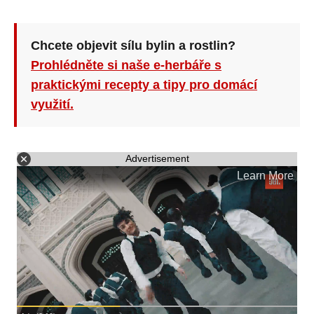
Chcete objevit sílu bylin a rostlin?
Prohlédněte si naše e-herbáře s
praktickými recepty a tipy pro domácí
využití.
Advertisement