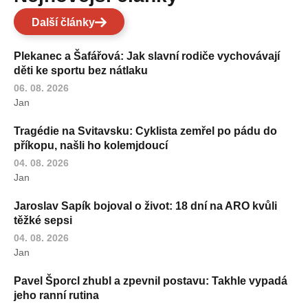
Další články
Plekanec a Šafářová: Jak slavní rodiče vychovávají
děti ke sportu bez nátlaku
06. 08. 2026
Jan
Tragédie na Svitavsku: Cyklista zemřel po pádu do
příkopu, našli ho kolemjdoucí
04. 08. 2026
Jan
Jaroslav Sapík bojoval o život: 18 dní na ARO kvůli
těžké sepsi
04. 08. 2026
Jan
Pavel Šporcl zhubl a zpevnil postavu: Takhle vypadá
jeho ranní rutina