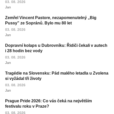
03. 08. 2026
Jan
Zemřel Vincent Pastore, nezapomenutelný „Big
Pussy" ze Sopránů. Bylo mu 80 let
03. 08. 2026
Jan
Dopravní kolaps u Dubrovníku: Řidiči čekali v autech
i 28 hodin bez vody
03. 08. 2026
Jan
Tragédie na Slovensku: Pád malého letadla u Zvolena
si vyžádal tři životy
03. 08. 2026
Jan
Prague Pride 2026: Co vás čeká na největším
festivalu roku v Praze?
03. 08. 2026