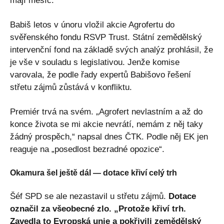
mají měsíc.
Babiš letos v únoru vložil akcie Agrofertu do
svěřenského fondu RSVP Trust. Státní zemědělský
intervenční fond na základě svých analýz prohlásil, že
je vše v souladu s legislativou. Jenže komise
varovala, že podle řady expertů Babišovo řešení
střetu zájmů zůstává v konfliktu.
Premiér trvá na svém. „Agrofert nevlastním a až do
konce života se mi akcie nevrátí, nemám z něj taky
žádný prospěch,“ napsal dnes ČTK. Podle něj EK jen
reaguje na „posedlost bezradné opozice“.
Okamura šel ještě dál — dotace křiví celý trh
Šéf SPD se ale nezastavil u střetu zájmů.
Dotace
označil za všeobecné zlo. „Protože křiví trh.
Zavedla to Evropská unie a pokřivili zemědělský