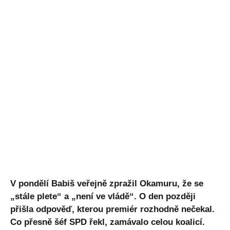
V pondělí Babiš veřejně zpražil Okamuru, že se
„stále plete“ a „není ve vládě“. O den později
přišla odpověď, kterou premiér rozhodně nečekal.
Co přesně šéf SPD řekl, zamávalo celou koalicí.