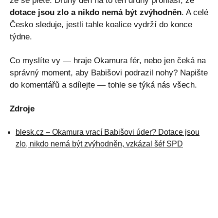
že se plete. Druhý den na to ten druhý prohlásí, že
dotace jsou zlo a nikdo nemá být zvýhodněn
. A celé
Česko sleduje, jestli tahle koalice vydrží do konce
týdne.
Co myslíte vy — hraje Okamura fér, nebo jen čeká na
správný moment, aby Babišovi podrazil nohy? Napište
do komentářů a sdílejte — tohle se týká nás všech.
Zdroje
blesk.cz – Okamura vrací Babišovi úder? Dotace jsou
zlo, nikdo nemá být zvýhodněn, vzkázal šéf SPD