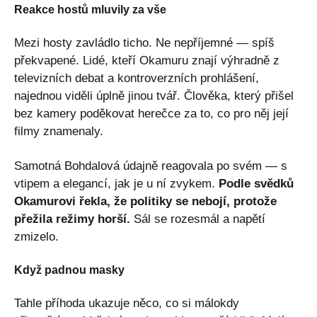
Reakce hostů mluvily za vše
Mezi hosty zavládlo ticho. Ne nepříjemné — spíš
překvapené. Lidé, kteří Okamuru znají výhradně z
televizních debat a kontroverzních prohlášení,
najednou viděli úplně jinou tvář. Člověka, který přišel
bez kamery poděkovat herečce za to, co pro něj její
filmy znamenaly.
Samotná Bohdalová údajně reagovala po svém — s
vtipem a elegancí, jak je u ní zvykem.
Podle svědků
Okamurovi řekla, že politiky se nebojí, protože
přežila režimy horší.
Sál se rozesmál a napětí
zmizelo.
Když padnou masky
Tahle příhoda ukazuje něco, co si málokdy