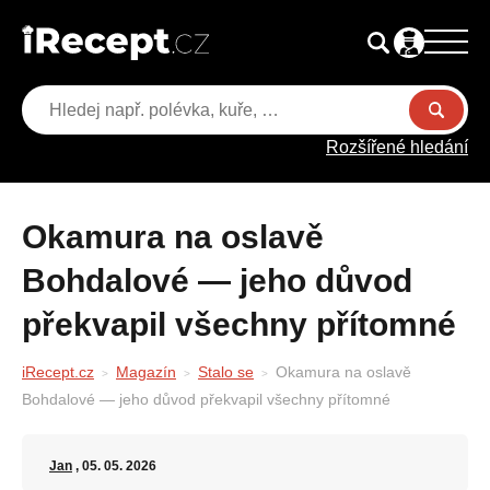
Rozšířené hledání
Okamura na oslavě
Bohdalové — jeho důvod
překvapil všechny přítomné
iRecept.cz
Magazín
Stalo se
Okamura na oslavě
Bohdalové — jeho důvod překvapil všechny přítomné
Jan
, 05. 05. 2026