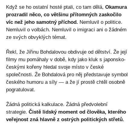
Když se ho ostatní hosté ptali, co tam dělá,
Okamura
prozradil něco, co většinu přítomných zaskočilo
víc než jeho samotný příchod.
Nemluvil o politice.
Nemluvil o volbách. Nemluvil o imigraci ani o žádném
ze svých obvyklých témat.
Řekl, že Jiřinu Bohdalovou obdivuje od dětství. Že její
filmy mu pomáhaly v době, kdy jako kluk s japonsko-
českými kořeny hledal svoje místo v české
společnosti. Že Bohdalová pro něj představuje symbol
českého humoru a síly — a že jí prostě chtěl osobně
pogratulovat.
Žádná politická kalkulace. Žádná předvolební
strategie.
Čistě lidský moment od člověka, kterého
veřejnost zná hlavně z ostrých politických střetů.