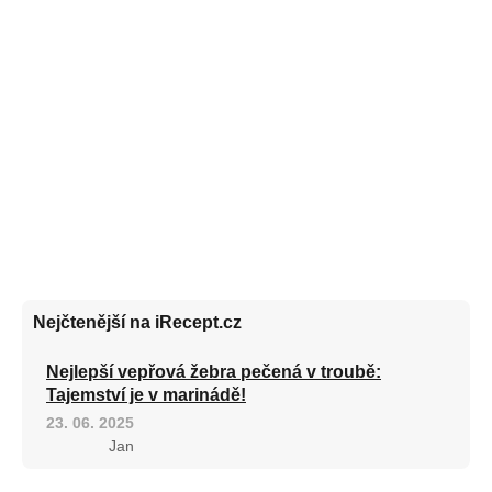
Nejčtenější na iRecept.cz
Nejlepší vepřová žebra pečená v troubě:
Tajemství je v marinádě!
23. 06. 2025
Jan