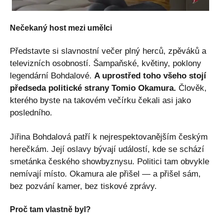
Nečekaný host mezi umělci
Představte si slavnostní večer plný herců, zpěváků a
televizních osobností. Šampaňské, květiny, poklony
legendární Bohdalové.
A uprostřed toho všeho stojí
předseda politické strany Tomio Okamura.
Člověk,
kterého byste na takovém večírku čekali asi jako
posledního.
Jiřina Bohdalová patří k nejrespektovanějším českým
herečkám. Její oslavy bývají událostí, kde se schází
smetánka českého showbyznysu. Politici tam obvykle
nemívají místo. Okamura ale přišel — a přišel sám,
bez pozvání kamer, bez tiskové zprávy.
Proč tam vlastně byl?