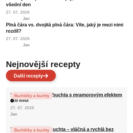
všední den
27. 07. 2026
Jan
Plná čára vs. dvojitá plná čára: Víte, jaký je mezi nimi
rozdíl?
27. 07. 2026
Jan
Nejnovější recepty
Další recepty
Vláčná olejová litá buchta s mramorovým efektem
Buchtičky a buchty
30 minut
27. 07. 2026
Jan
Hrnková maková buchta – vláčná a rychlá bez
Buchtičky a buchty