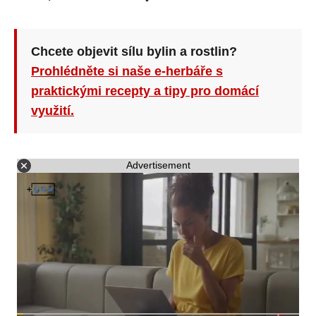
Chcete objevit sílu bylin a rostlin?
Prohlédněte si naše e-herbáře s
praktickými recepty a tipy pro domácí
využití.
Advertisement