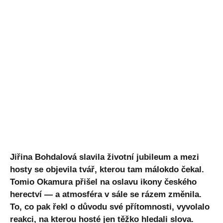
Jiřina Bohdalová slavila životní jubileum a mezi
hosty se objevila tvář, kterou tam málokdo čekal.
Tomio Okamura přišel na oslavu ikony českého
herectví — a atmosféra v sále se rázem změnila.
To, co pak řekl o důvodu své přítomnosti, vyvolalo
reakci, na kterou hosté jen těžko hledali slova.