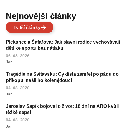
Nejnovější články
Další články
Plekanec a Šafářová: Jak slavní rodiče vychovávají
děti ke sportu bez nátlaku
06. 08. 2026
Jan
Tragédie na Svitavsku: Cyklista zemřel po pádu do
příkopu, našli ho kolemjdoucí
04. 08. 2026
Jan
Jaroslav Sapík bojoval o život: 18 dní na ARO kvůli
těžké sepsi
04. 08. 2026
Jan