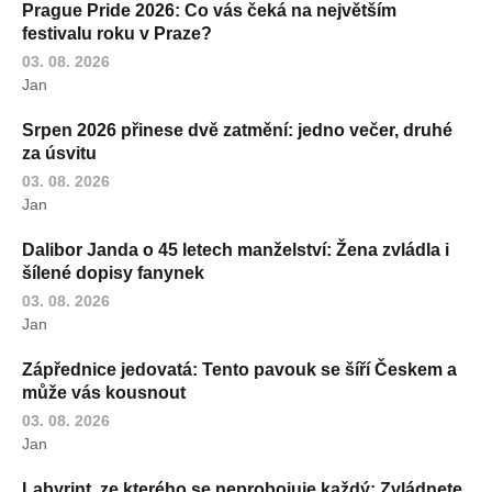
Prague Pride 2026: Co vás čeká na největším
festivalu roku v Praze?
03. 08. 2026
Jan
Srpen 2026 přinese dvě zatmění: jedno večer, druhé
za úsvitu
03. 08. 2026
Jan
Dalibor Janda o 45 letech manželství: Žena zvládla i
šílené dopisy fanynek
03. 08. 2026
Jan
Zápřednice jedovatá: Tento pavouk se šíří Českem a
může vás kousnout
03. 08. 2026
Jan
Labyrint, ze kterého se neprobojuje každý: Zvládnete