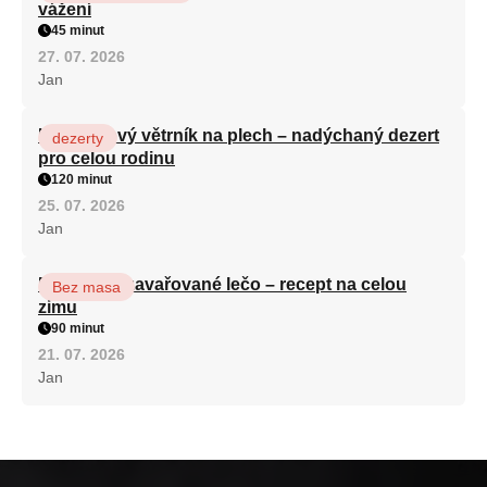
vážení
45 minut
27. 07. 2026
Jan
Karamelový větrník na plech – nadýchaný dezert
dezerty
pro celou rodinu
120 minut
25. 07. 2026
Jan
Babiččino zavařované lečo – recept na celou
Bez masa
zimu
90 minut
21. 07. 2026
Jan