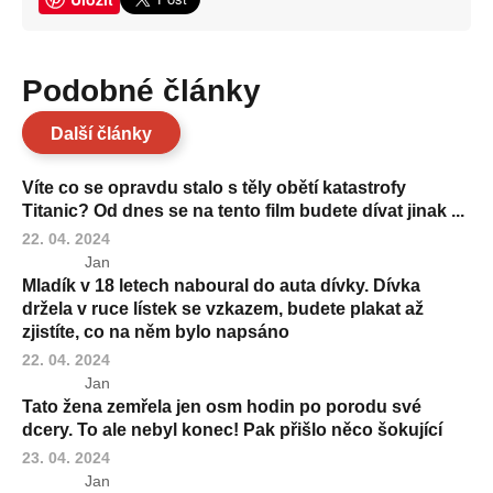
Podobné články
Další články
Víte co se opravdu stalo s těly obětí katastrofy
Titanic? Od dnes se na tento film budete dívat jinak ...
22. 04. 2024
Jan
Mladík v 18 letech naboural do auta dívky. Dívka
držela v ruce lístek se vzkazem, budete plakat až
zjistíte, co na něm bylo napsáno
22. 04. 2024
Jan
Tato žena zemřela jen osm hodin po porodu své
dcery. To ale nebyl konec! Pak přišlo něco šokující
23. 04. 2024
Jan