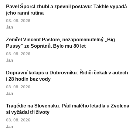
Pavel Šporcl zhubl a zpevnil postavu: Takhle vypadá
jeho ranní rutina
03. 08. 2026
Jan
Zemřel Vincent Pastore, nezapomenutelný „Big
Pussy" ze Sopránů. Bylo mu 80 let
03. 08. 2026
Jan
Dopravní kolaps u Dubrovníku: Řidiči čekali v autech
i 28 hodin bez vody
03. 08. 2026
Jan
Tragédie na Slovensku: Pád malého letadla u Zvolena
si vyžádal tři životy
03. 08. 2026
Jan