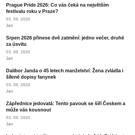
Prague Pride 2026: Co vás čeká na největším
festivalu roku v Praze?
03. 08. 2026
Jan
Srpen 2026 přinese dvě zatmění: jedno večer, druhé
za úsvitu
03. 08. 2026
Jan
Dalibor Janda o 45 letech manželství: Žena zvládla i
šílené dopisy fanynek
03. 08. 2026
Jan
Zápřednice jedovatá: Tento pavouk se šíří Českem a
může vás kousnout
03. 08. 2026
Jan