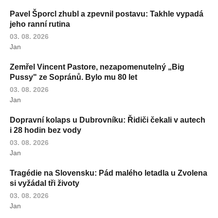
Pavel Šporcl zhubl a zpevnil postavu: Takhle vypadá
jeho ranní rutina
03. 08. 2026
Jan
Zemřel Vincent Pastore, nezapomenutelný „Big
Pussy" ze Sopránů. Bylo mu 80 let
03. 08. 2026
Jan
Dopravní kolaps u Dubrovníku: Řidiči čekali v autech
i 28 hodin bez vody
03. 08. 2026
Jan
Tragédie na Slovensku: Pád malého letadla u Zvolena
si vyžádal tři životy
03. 08. 2026
Jan