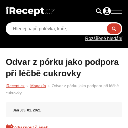
Rozšířené hledání
Odvar z pórku jako podpora
při léčbě cukrovky
iRecept.cz
Magazín
Odvar z pórku jako podpora při léčbě
cukrovky
Jan
, 05. 01. 2021
Vytisknout článek