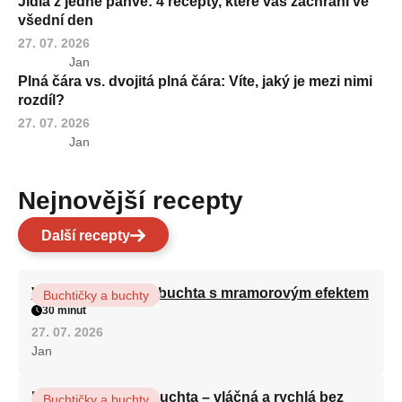
Jídla z jedné pánve: 4 recepty, které vás zachrání ve
všední den
27. 07. 2026
Jan
Plná čára vs. dvojitá plná čára: Víte, jaký je mezi nimi
rozdíl?
27. 07. 2026
Jan
Nejnovější recepty
Další recepty
Vláčná olejová litá buchta s mramorovým efektem
Buchtičky a buchty
30 minut
27. 07. 2026
Jan
Hrnková maková buchta – vláčná a rychlá bez
Buchtičky a buchty