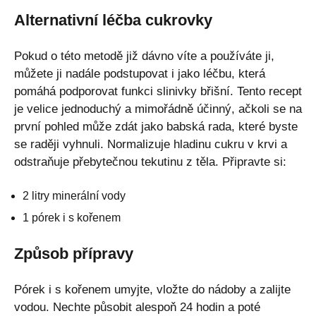
Alternativní léčba cukrovky
Pokud o této metodě již dávno víte a používáte ji,
můžete ji nadále podstupovat i jako léčbu, která
pomáhá podporovat funkci slinivky břišní. Tento recept
je velice jednoduchý a mimořádně účinný, ačkoli se na
první pohled může zdát jako babská rada, které byste
se raději vyhnuli. Normalizuje hladinu cukru v krvi a
odstraňuje přebytečnou tekutinu z těla. Připravte si:
2 litry minerální vody
1 pórek i s kořenem
Způsob přípravy
Pórek i s kořenem umyjte, vložte do nádoby a zalijte
vodou. Nechte působit alespoň 24 hodin a poté