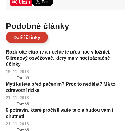
Uložit
Podobné články
Další články
Rozkrojte citrony a nechte je přes noc v ložnici.
Citrónový osvěžovač, který má v noci zázračné
účinky
19. 11. 2018
Tomáš
Mytí kuřete před pečením? Proč to nedělat? Má to
zdravotní rizika
21. 11. 2018
Tomáš
9 potravin, které pročistí vaše tělo a budou vám i
chutnat!
21. 11. 2018
Tomáš