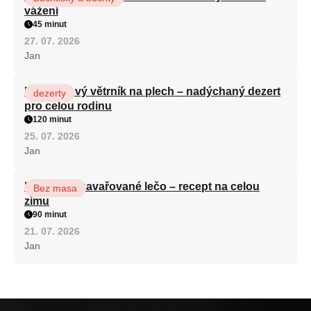
vážení
45 minut
27. 07. 2026
Jan
Karamelový větrník na plech – nadýchaný dezert
dezerty
pro celou rodinu
120 minut
25. 07. 2026
Jan
Babiččino zavařované lečo – recept na celou
Bez masa
zimu
90 minut
21. 07. 2026
Jan