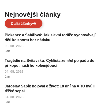
Nejnovější články
Další články
Plekanec a Šafářová: Jak slavní rodiče vychovávají
děti ke sportu bez nátlaku
06. 08. 2026
Jan
Tragédie na Svitavsku: Cyklista zemřel po pádu do
příkopu, našli ho kolemjdoucí
04. 08. 2026
Jan
Jaroslav Sapík bojoval o život: 18 dní na ARO kvůli
těžké sepsi
04. 08. 2026
Jan