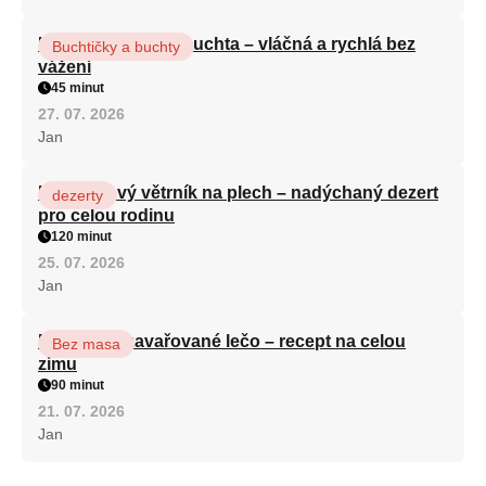
Hrnková maková buchta – vláčná a rychlá bez
Buchtičky a buchty
vážení
45 minut
27. 07. 2026
Jan
Karamelový větrník na plech – nadýchaný dezert
dezerty
pro celou rodinu
120 minut
25. 07. 2026
Jan
Babiččino zavařované lečo – recept na celou
Bez masa
zimu
90 minut
21. 07. 2026
Jan