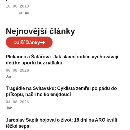
10. 06. 2019
Tomáš
Nejnovější články
Další články
Plekanec a Šafářová: Jak slavní rodiče vychovávají
děti ke sportu bez nátlaku
06. 08. 2026
Jan
Tragédie na Svitavsku: Cyklista zemřel po pádu do
příkopu, našli ho kolemjdoucí
04. 08. 2026
Jan
Jaroslav Sapík bojoval o život: 18 dní na ARO kvůli
těžké sepsi