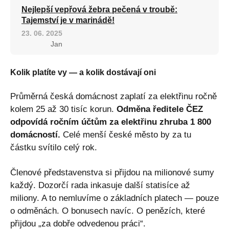
Nejlepší vepřová žebra pečená v troubě:
Tajemství je v marinádě!
23. 06. 2025
Jan
Kolik platíte vy — a kolik dostávají oni
Průměrná česká domácnost zaplatí za elektřinu ročně
kolem 25 až 30 tisíc korun.
Odměna ředitele ČEZ
odpovídá ročním účtům za elektřinu zhruba 1 800
domácností.
Celé menší české město by za tu
částku svítilo celý rok.
Členové představenstva si přijdou na milionové sumy
každý. Dozorčí rada inkasuje další statisíce až
miliony. A to nemluvíme o základních platech — pouze
o odměnách. O bonusech navíc. O penězích, které
přijdou „za dobře odvedenou práci“.