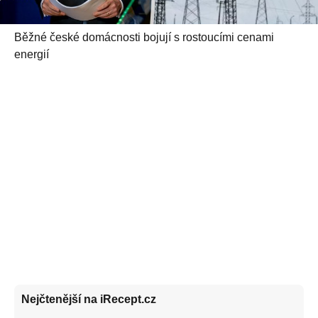
Běžné české domácnosti bojují s rostoucími cenami
energií
Nejčtenější na iRecept.cz