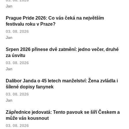
03. 08. 2026
Jan
Prague Pride 2026: Co vás čeká na největším
festivalu roku v Praze?
03. 08. 2026
Jan
Srpen 2026 přinese dvě zatmění: jedno večer, druhé
za úsvitu
03. 08. 2026
Jan
Dalibor Janda o 45 letech manželství: Žena zvládla i
šílené dopisy fanynek
03. 08. 2026
Jan
Zápřednice jedovatá: Tento pavouk se šíří Českem a
může vás kousnout
03. 08. 2026