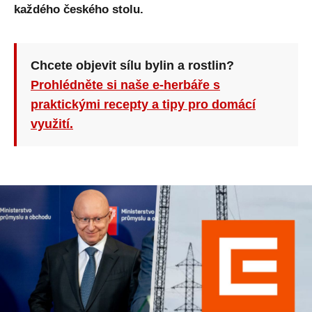
každého českého stolu.
Chcete objevit sílu bylin a rostlin?
Prohlédněte si naše e-herbáře s
praktickými recepty a tipy pro domácí
využití.