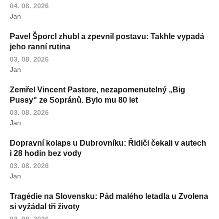
04. 08. 2026
Jan
Pavel Šporcl zhubl a zpevnil postavu: Takhle vypadá
jeho ranní rutina
03. 08. 2026
Jan
Zemřel Vincent Pastore, nezapomenutelný „Big
Pussy" ze Sopránů. Bylo mu 80 let
03. 08. 2026
Jan
Dopravní kolaps u Dubrovníku: Řidiči čekali v autech
i 28 hodin bez vody
03. 08. 2026
Jan
Tragédie na Slovensku: Pád malého letadla u Zvolena
si vyžádal tři životy