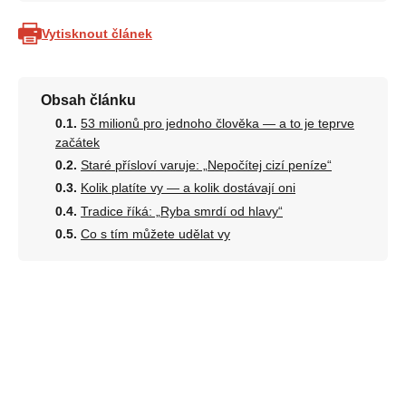
Vytisknout článek
Obsah článku
53 milionů pro jednoho člověka — a to je teprve
začátek
Staré přísloví varuje: „Nepočítej cizí peníze“
Kolik platíte vy — a kolik dostávají oni
Tradice říká: „Ryba smrdí od hlavy“
Co s tím můžete udělat vy