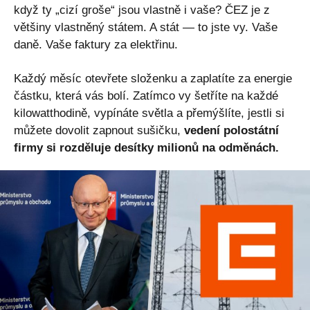
když ty „cizí groše“ jsou vlastně i vaše? ČEZ je z
většiny vlastněný státem. A stát — to jste vy. Vaše
daně. Vaše faktury za elektřinu.
Každý měsíc otevřete složenku a zaplatíte za energie
částku, která vás bolí. Zatímco vy šetříte na každé
kilowatthodině, vypínáte světla a přemýšlíte, jestli si
můžete dovolit zapnout sušičku,
vedení polostátní
firmy si rozděluje desítky milionů na odměnách.