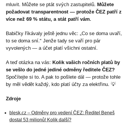
mluvit. Můžete se ptát svých zastupitelů.
Můžete
požadovat transparentnost — protože ČEZ patří z
více než 69 % státu, a stát patří vám.
Babičky říkávaly ještě jednu věc: „Co se doma uvaří,
to se doma sní.“ Jenže tady se vaří pro pár
vyvolených — a účet platí všichni ostatní.
A teď otázka na vás:
Kolik vašich ročních platů by
se vešlo do jedné jediné odměny ředitele ČEZ?
Spočítejte si to. A pak to pošlete dál — protože tohle
by měl vědět každý, kdo platí účty za elektřinu. 💡
Zdroje
blesk.cz – Odměny pro vedení ČEZ: Ředitel Beneš
dostal 53 milionů! Kolik další?