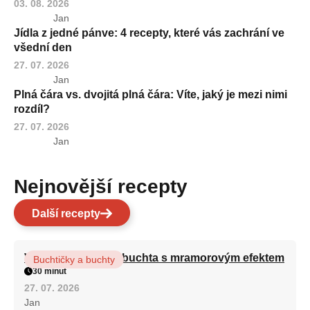
03. 08. 2026
Jan
Jídla z jedné pánve: 4 recepty, které vás zachrání ve
všední den
27. 07. 2026
Jan
Plná čára vs. dvojitá plná čára: Víte, jaký je mezi nimi
rozdíl?
27. 07. 2026
Jan
Nejnovější recepty
Další recepty
Vláčná olejová litá buchta s mramorovým efektem
Buchtičky a buchty
30 minut
27. 07. 2026
Jan