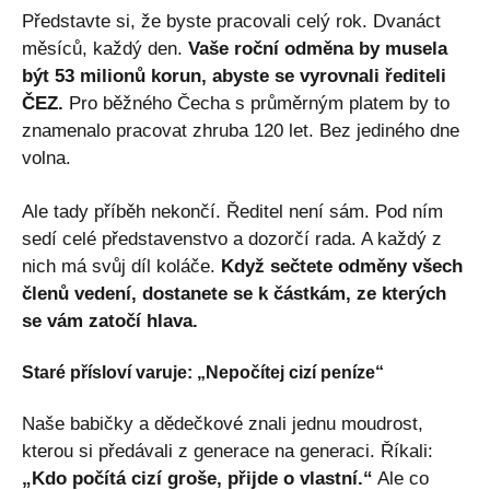
Představte si, že byste pracovali celý rok. Dvanáct
měsíců, každý den.
Vaše roční odměna by musela
být 53 milionů korun, abyste se vyrovnali řediteli
ČEZ.
Pro běžného Čecha s průměrným platem by to
znamenalo pracovat zhruba 120 let. Bez jediného dne
volna.
Ale tady příběh nekončí. Ředitel není sám. Pod ním
sedí celé představenstvo a dozorčí rada. A každý z
nich má svůj díl koláče.
Když sečtete odměny všech
členů vedení, dostanete se k částkám, ze kterých
se vám zatočí hlava.
Staré přísloví varuje: „Nepočítej cizí peníze“
Naše babičky a dědečkové znali jednu moudrost,
kterou si předávali z generace na generaci. Říkali:
„Kdo počítá cizí groše, přijde o vlastní.“
Ale co