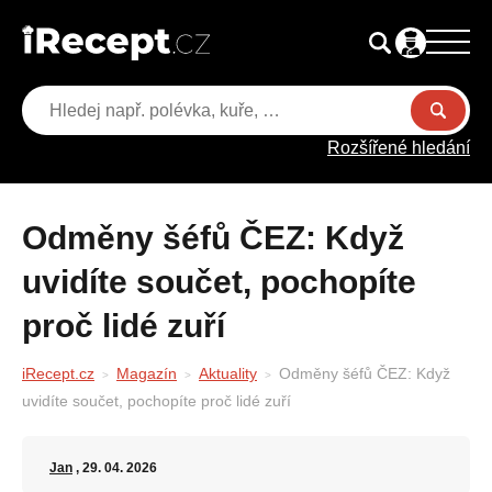
Rozšířené hledání
Odměny šéfů ČEZ: Když
uvidíte součet, pochopíte
proč lidé zuří
iRecept.cz
Magazín
Aktuality
Odměny šéfů ČEZ: Když
uvidíte součet, pochopíte proč lidé zuří
Jan
, 29. 04. 2026