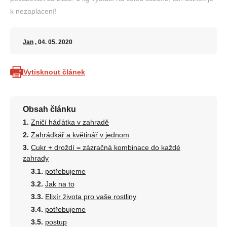
k nezaplacení!
Jan
, 04. 05. 2020
Vytisknout článek
Obsah článku
Zničí háďátka v zahradě
Zahrádkář a květinář v jednom
Cukr + droždí = zázračná kombinace do každé
zahrady
potřebujeme
Jak na to
Elixír života pro vaše rostliny
potřebujeme
postup