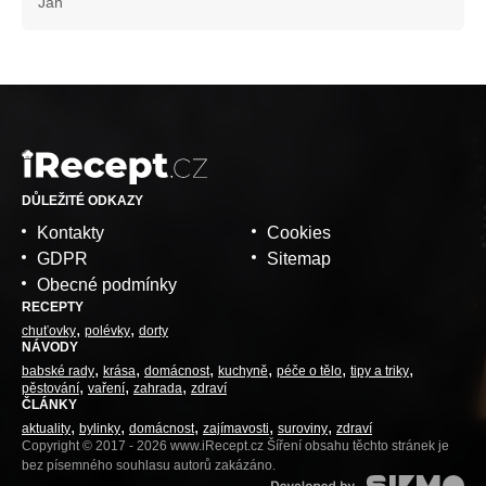
Jan
DŮLEŽITÉ ODKAZY
Kontakty
Cookies
GDPR
Sitemap
Obecné podmínky
RECEPTY
chuťovky
polévky
dorty
NÁVODY
babské rady
krása
domácnost
kuchyně
péče o tělo
tipy a triky
pěstování
vaření
zahrada
zdraví
ČLÁNKY
aktuality
bylinky
domácnost
zajímavosti
suroviny
zdraví
Copyright © 2017 - 2026 www.iRecept.cz Šíření obsahu těchto stránek je
bez písemného souhlasu autorů zakázáno.