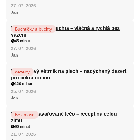
27. 07. 2026
Jan
Hrnková maková buchta – vláčná a rychlá bez
Buchtičky a buchty
vážení
45 minut
27. 07. 2026
Jan
Karamelový větrník na plech – nadýchaný dezert
dezerty
pro celou rodinu
120 minut
25. 07. 2026
Jan
Babiččino zavařované lečo – recept na celou
Bez masa
zimu
90 minut
21. 07. 2026