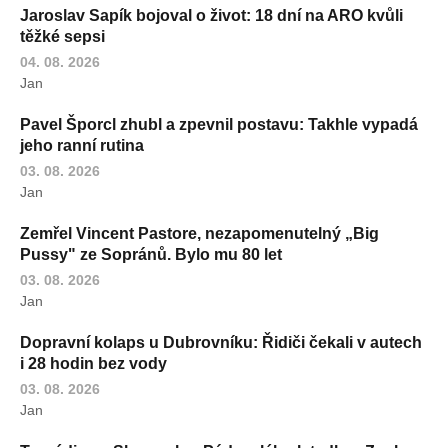
Jaroslav Sapík bojoval o život: 18 dní na ARO kvůli
těžké sepsi
04. 08. 2026
Jan
Pavel Šporcl zhubl a zpevnil postavu: Takhle vypadá
jeho ranní rutina
03. 08. 2026
Jan
Zemřel Vincent Pastore, nezapomenutelný „Big
Pussy" ze Sopránů. Bylo mu 80 let
03. 08. 2026
Jan
Dopravní kolaps u Dubrovníku: Řidiči čekali v autech
i 28 hodin bez vody
03. 08. 2026
Jan