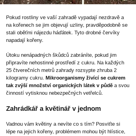
Pokud rostliny ve vaší zahradě vypadají nezdravě a
na kořenech se jim objevují uzliny, pravděpodobně se
stali oběťmi nájezdu háďátek. Tyto drobné červíky
napadají kořeny.
Útoku nenápadných škůdců zabráníte, pokud jim
připravíte nehostinné prostředí z cukru. Na každých
25 čtverečních metrů zahrady rozsypte zhruba 2
kilogramy cukru.
Mikroorganismy živící se cukrem
tak zvýší množství organických látek v půdě
a svou
činností vytisknou nebezpečných vetřelců.
Zahrádkář a květinář v jednom
Vadnou vám květiny a nevíte co s tím? Posviťte si
lépe na jejich kořeny, problémem mohou být hlístice,