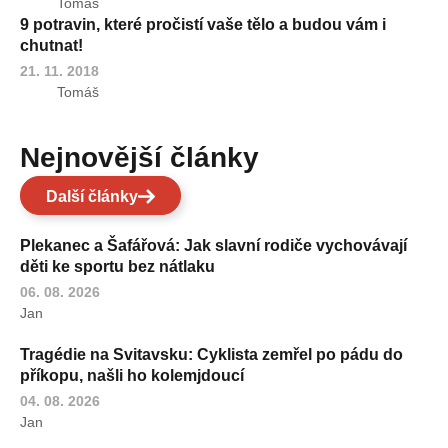
Tomáš
9 potravin, které pročistí vaše tělo a budou vám i
chutnat!
21. 11. 2018
Tomáš
Nejnovější články
Další články
Plekanec a Šafářová: Jak slavní rodiče vychovávají
děti ke sportu bez nátlaku
06. 08. 2026
Jan
Tragédie na Svitavsku: Cyklista zemřel po pádu do
příkopu, našli ho kolemjdoucí
04. 08. 2026
Jan