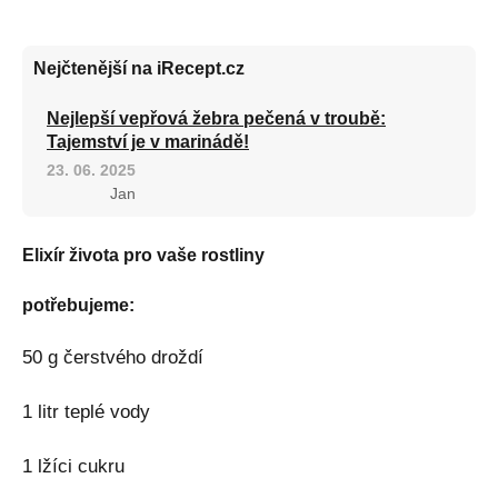
Nejčtenější na iRecept.cz
Nejlepší vepřová žebra pečená v troubě:
Tajemství je v marinádě!
23. 06. 2025
Jan
Elixír života pro vaše rostliny
potřebujeme:
50 g čerstvého droždí
1 litr teplé vody
1 lžíci cukru