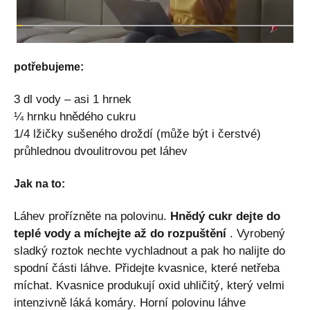
potřebujeme:
3 dl vody – asi 1 hrnek
¼ hrnku hnědého cukru
1/4 lžičky sušeného droždí (může být i čerstvé)
průhlednou dvoulitrovou pet láhev
Jak na to:
Láhev prořízněte na polovinu.
Hnědý cukr dejte do
teplé vody a míchejte až do rozpuštění
. Vyrobený
sladký roztok nechte vychladnout a pak ho nalijte do
spodní části láhve. Přidejte kvasnice, které netřeba
míchat. Kvasnice produkují oxid uhličitý, který velmi
intenzivně láká komáry. Horní polovinu láhve