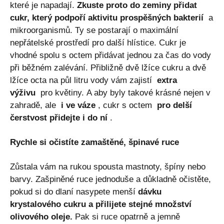
které je napadají.
Zkuste proto do zeminy přidat
cukr, který podpoří aktivitu prospěšných bakterií
a
mikroorganismů. Ty se postarají o maximální
nepřátelské prostředí pro další hlístice. Cukr je
vhodné spolu s octem přidávat jednou za čas do vody
při běžném zalévání. Přibližně dvě lžíce cukru a dvě
lžíce octa na půl litru vody vám zajistí
extra
výživu
pro květiny. A aby byly takové krásné nejen v
zahradě, ale
i ve váze
, cukr s octem
pro delší
čerstvost přidejte i do ní
.
Rychle si očistíte zamaštěné, špinavé ruce
Zůstala vám na rukou spousta mastnoty, špíny nebo
barvy. Zašpiněné ruce jednoduše a důkladně očistěte,
pokud si do dlaní nasypete menší
dávku
krystalového cukru a přilijete stejné množství
olivového oleje.
Pak si ruce opatrně a jemně