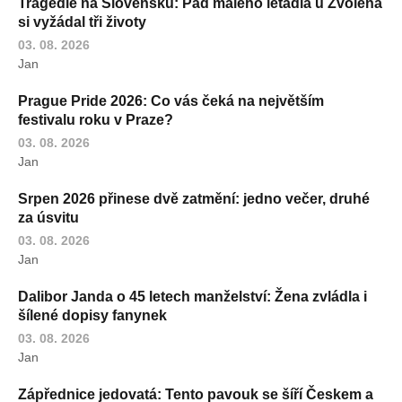
Tragédie na Slovensku: Pád malého letadla u Zvolena
si vyžádal tři životy
03. 08. 2026
Jan
Prague Pride 2026: Co vás čeká na největším
festivalu roku v Praze?
03. 08. 2026
Jan
Srpen 2026 přinese dvě zatmění: jedno večer, druhé
za úsvitu
03. 08. 2026
Jan
Dalibor Janda o 45 letech manželství: Žena zvládla i
šílené dopisy fanynek
03. 08. 2026
Jan
Zápřednice jedovatá: Tento pavouk se šíří Českem a