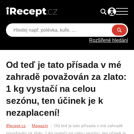
Rozšířené hledání
Od teď je tato přísada v mé
zahradě považován za zlato:
1 kg vystačí na celou
sezónu, ten účinek je k
nezaplacení!
iRecept.cz
Magazín
Od teď je tato přísada v mé zahradě
považován za zlato: 1 kg vystačí na celou sezónu, ten účinek je