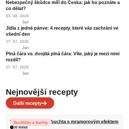
Nebezpečný škůdce míří do Česka: jak ho poznáte a
co dělat?
03. 08. 2026
Jan
Jídla z jedné pánve: 4 recepty, které vás zachrání ve
všední den
27. 07. 2026
Jan
Plná čára vs. dvojitá plná čára: Víte, jaký je mezi nimi
rozdíl?
27. 07. 2026
Jan
Nejnovější recepty
Další recepty
Vláčná olejová litá buchta s mramorovým efektem
Buchtičky a buchty
30 minut