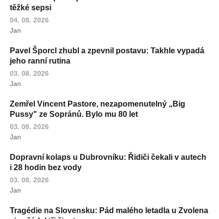
těžké sepsi
04. 08. 2026
Jan
Pavel Šporcl zhubl a zpevnil postavu: Takhle vypadá
jeho ranní rutina
03. 08. 2026
Jan
Zemřel Vincent Pastore, nezapomenutelný „Big
Pussy" ze Sopránů. Bylo mu 80 let
03. 08. 2026
Jan
Dopravní kolaps u Dubrovníku: Řidiči čekali v autech
i 28 hodin bez vody
03. 08. 2026
Jan
Tragédie na Slovensku: Pád malého letadla u Zvolena