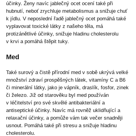
účinky. Ženy navíc jablečný ocet ocení také při
hubnutí, neboť zrychluje metabolismus a snižuje chuť
k jídlu. V neposlední řadě jablečný ocet pomáhá také
vyplavovat toxické látky z našeho těla, má
protizánětlivé účinky, snižuje hladinu cholesterolu
v krvi a pomáhá štěpit tuky.
Med
Také surový a čistě přírodní med v sobě ukrývá velké
množství zdraví prospěšných látek, vitamíny C a B6
či minerální látky, jako je vápník, draslík, fosfor, zinek
či železo. Již od starověku byl med používán
v léčitelství pro své skvělé antibakteriální a
antiseptické účinky. Navíc má rovněž uklidňující a
relaxační účinky, a pomůže vám tak večer snadněji
usnout. Pomáhá také při stresu a snižuje hladinu
cholesterolu.