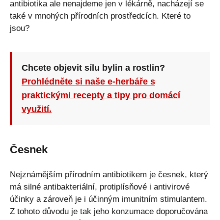
antibiotika ale nenajdeme jen v lékárně, nacházejí se
také v mnohých přírodních prostředcích. Které to
jsou?
Chcete objevit sílu bylin a rostlin?
Prohlédněte si naše e-herbáře s
praktickými recepty a tipy pro domácí
využití.
Česnek
Nejznámějším přírodním antibiotikem je česnek, který
má silné antibakteriální, protiplísňové i antivirové
účinky a zároveň je i účinným imunitním stimulantem.
Z tohoto důvodu je tak jeho konzumace doporučována