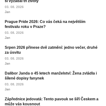
si vyžádal tři životy
03. 08. 2026
Jan
Prague Pride 2026: Co vás čeká na největším
festivalu roku v Praze?
03. 08. 2026
Jan
Srpen 2026 přinese dvě zatmění: jedno večer, druhé
za úsvitu
03. 08. 2026
Jan
Dalibor Janda o 45 letech manželství: Žena zvládla i
šílené dopisy fanynek
03. 08. 2026
Jan
Zápřednice jedovatá: Tento pavouk se šíří Českem a
může vás kousnout