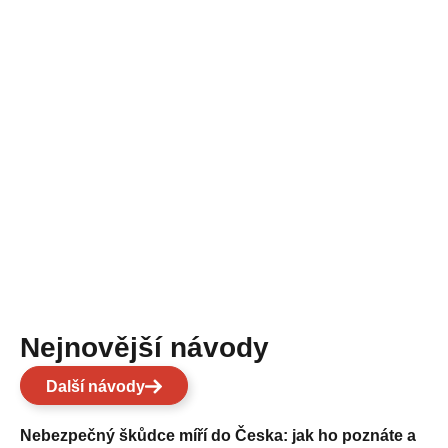
Nejnovější návody
Další návody
Nebezpečný škůdce míří do Česka: jak ho poznáte a