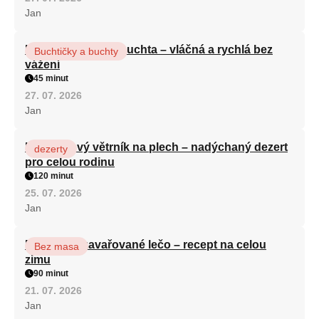
Jan
Hrnková maková buchta – vláčná a rychlá bez
Buchtičky a buchty
vážení
45 minut
27. 07. 2026
Jan
Karamelový větrník na plech – nadýchaný dezert
dezerty
pro celou rodinu
120 minut
25. 07. 2026
Jan
Babiččino zavařované lečo – recept na celou
Bez masa
zimu
90 minut
21. 07. 2026
Jan