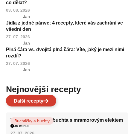
co dělat?
03. 08. 2026
Jan
Jídla z jedné pánve: 4 recepty, které vás zachrání ve
všední den
27. 07. 2026
Jan
Plná čára vs. dvojitá plná čára: Víte, jaký je mezi nimi
rozdíl?
27. 07. 2026
Jan
Nejnovější recepty
Další recepty
Vláčná olejová litá buchta s mramorovým efektem
Buchtičky a buchty
30 minut
27. 07. 2026