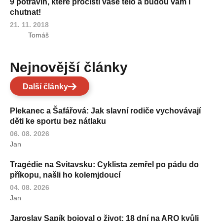
9 potravin, které pročistí vaše tělo a budou vám i
chutnat!
21. 11. 2018
Tomáš
Nejnovější články
Další články
Plekanec a Šafářová: Jak slavní rodiče vychovávají
děti ke sportu bez nátlaku
06. 08. 2026
Jan
Tragédie na Svitavsku: Cyklista zemřel po pádu do
příkopu, našli ho kolemjdoucí
04. 08. 2026
Jan
Jaroslav Sapík bojoval o život: 18 dní na ARO kvůli