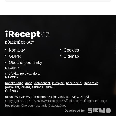
DŮLEŽITÉ ODKAZY
Kontakty
Cookies
GDPR
Sitemap
Obecné podmínky
RECEPTY
chuťovky
polévky
dorty
NÁVODY
babské rady
krása
domácnost
kuchyně
péče o tělo
tipy a triky
pěstování
vaření
zahrada
zdraví
ČLÁNKY
aktuality
bylinky
domácnost
zajímavosti
suroviny
zdraví
Copyright © 2017 - 2026 www.iRecept.cz Šíření obsahu těchto stránek je
bez písemného souhlasu autorů zakázáno.