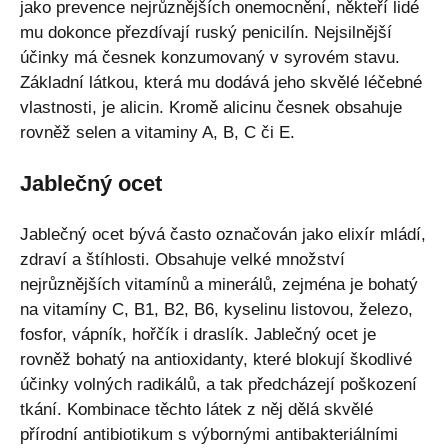
jako prevence nejrůznějších onemocnění, někteří lidé
mu dokonce přezdívají ruský penicilín. Nejsilnější
účinky má česnek konzumovaný v syrovém stavu.
Základní látkou, která mu dodává jeho skvělé léčebné
vlastnosti, je alicin. Kromě alicinu česnek obsahuje
rovněž selen a vitaminy A, B, C či E.
Jablečný ocet
Jablečný ocet bývá často označován jako elixír mládí,
zdraví a štíhlosti. Obsahuje velké množství
nejrůznějších vitamínů a minerálů, zejména je bohatý
na vitamíny C, B1, B2, B6, kyselinu listovou, železo,
fosfor, vápník, hořčík i draslík. Jablečný ocet je
rovněž bohatý na antioxidanty, které blokují škodlivé
účinky volných radikálů, a tak předcházejí poškození
tkání. Kombinace těchto látek z něj dělá skvělé
přírodní antibiotikum s výbornými antibakteriálními