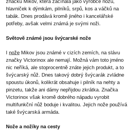
značku Mikov, která začínala jako výrobce nožů,
hlavniček k dýmkám, pilníků, srpů, kos a váčků na
tabák. Dnes prodává kromě jiného i kancelářské
potřeby, avšak velmi známá je svými noži.
Světově známé jsou švýcarské nože
I
nože
Mikov jsou známé v cizích zemích, na slávu
značky Victorinox ale nemají. Možná vám toto jméno
nic neříká, ale stoprocentně znáte jejich produkt, a to
švýcarský nůž. Dnes takový dobrý švýcarák zvládne
spoustu úkonů, kolikrát obsahuje i pilník na nehty a
pinzetu, takže ani dámy nepřijdou zkrátka. Značka
Victorinox však kromě dobrého nápadu vyrobit
multifunkční nůž boduje i kvalitou. Jejich nože používá
také švýcarská armáda.
Nože a nožíky na cesty