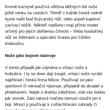
Kromě kuchyně používá většina běžných lidí nože
ještě venku na cestách. Téměř v každé české rodině
byste našli buď švýcarský nůž, nebo aspoň kapesní
zavírací nožík. Někteří nadšenci mají přímo model
určený pro jejich oblíbenou činnost – třeba houbařský
nůž se štětinami a speciální hranou pro čištění
kloboučku.
Nože jako bojové nástroje
V tomto případě jde zejména o vrhací nože a
hvězdice. I ty se dnes dají koupit, vrhací nože vyrábí
například i česká firma Mikov. Používají se jako
sportovní či rekreační nástroje, případně do divadel a
představení. Nejde o drahou záležitost, stát vás budou
pár stovek. Zato taková mačeta nemusí sloužit jen k
boji. Mnozí ji používají k zušlechťování zahrady či