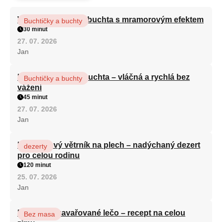
Vláčná olejová litá buchta s mramorovým efektem
Buchtičky a buchty
30 minut
27. 07. 2026
Jan
Hrnková maková buchta – vláčná a rychlá bez
Buchtičky a buchty
vážení
45 minut
27. 07. 2026
Jan
Karamelový větrník na plech – nadýchaný dezert
dezerty
pro celou rodinu
120 minut
25. 07. 2026
Jan
Babiččino zavařované lečo – recept na celou
Bez masa