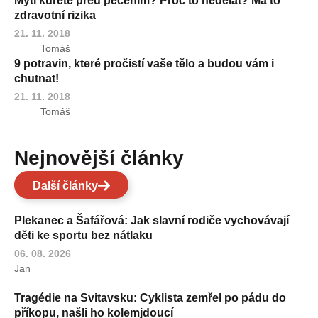
Mytí kuřete před pečením? Proč to nedělat? Má to
zdravotní rizika
21. 11. 2018
Tomáš
9 potravin, které pročistí vaše tělo a budou vám i
chutnat!
21. 11. 2018
Tomáš
Nejnovější články
Další články
Plekanec a Šafářová: Jak slavní rodiče vychovávají
děti ke sportu bez nátlaku
06. 08. 2026
Jan
Tragédie na Svitavsku: Cyklista zemřel po pádu do
příkopu, našli ho kolemjdoucí