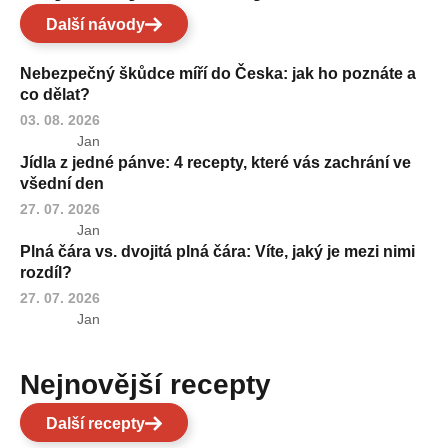
Další návody
Nebezpečný škůdce míří do Česka: jak ho poznáte a
co dělat?
03. 08. 2026
Jan
Jídla z jedné pánve: 4 recepty, které vás zachrání ve
všední den
27. 07. 2026
Jan
Plná čára vs. dvojitá plná čára: Víte, jaký je mezi nimi
rozdíl?
27. 07. 2026
Jan
Nejnovější recepty
Další recepty