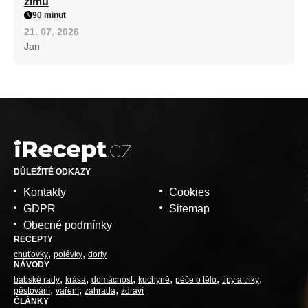
zimu
90 minut
21. 07. 2026
Jan
DŮLEŽITÉ ODKAZY
Kontakty
Cookies
GDPR
Sitemap
Obecné podmínky
RECEPTY
chuťovky
polévky
dorty
NÁVODY
babské rady
krása
domácnost
kuchyně
péče o tělo
tipy a triky
pěstování
vaření
zahrada
zdraví
ČLÁNKY