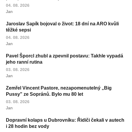
04. 08. 2026
Jan
Jaroslav Sapík bojoval o život: 18 dní na ARO kvůli
těžké sepsi
04. 08. 2026
Jan
Pavel Šporcl zhubl a zpevnil postavu: Takhle vypadá
jeho ranní rutina
03. 08. 2026
Jan
Zemřel Vincent Pastore, nezapomenutelný „Big
Pussy" ze Sopránů. Bylo mu 80 let
03. 08. 2026
Jan
Dopravní kolaps u Dubrovníku: Řidiči čekali v autech
i 28 hodin bez vody