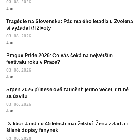
03. 08. 2026
Jan
Tragédie na Slovensku: Pád malého letadla u Zvolena
si vyžádal tři životy
03. 08. 2026
Jan
Prague Pride 2026: Co vás čeká na největším
festivalu roku v Praze?
03. 08. 2026
Jan
Srpen 2026 přinese dvě zatmění: jedno večer, druhé
za úsvitu
03. 08. 2026
Jan
Dalibor Janda o 45 letech manželství: Žena zvládla i
šílené dopisy fanynek
03. 08. 2026