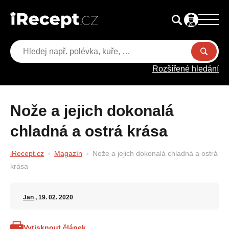
Rozšířené hledání
Nože a jejich dokonalá
chladná a ostrá krása
iRecept.cz
Magazín
Nože a jejich dokonalá chladná a ostrá
krása
Jan
, 19. 02. 2020
Vytisknout článek