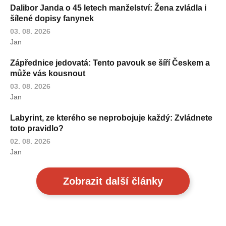
Dalibor Janda o 45 letech manželství: Žena zvládla i
šílené dopisy fanynek
03. 08. 2026
Jan
Zápřednice jedovatá: Tento pavouk se šíří Českem a
může vás kousnout
03. 08. 2026
Jan
Labyrint, ze kterého se neprobojuje každý: Zvládnete
toto pravidlo?
02. 08. 2026
Jan
Zobrazit další články