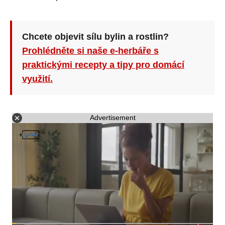
Chcete objevit sílu bylin a rostlin?
Prohlédněte si naše e-herbáře s
praktickými recepty a tipy pro domácí
využití.
Advertisement