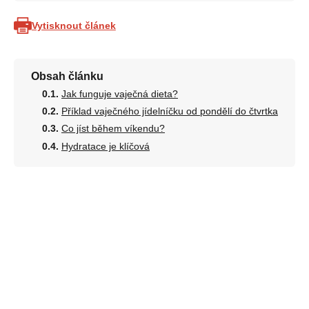
Vytisknout článek
Obsah článku
Jak funguje vaječná dieta?
Příklad vaječného jídelníčku od pondělí do čtvrtka
Co jíst během víkendu?
Hydratace je klíčová