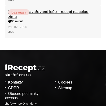
Babiččino zavařované lečo – recept na celou
Bez masa
zimu
90 minut
21. 07. 2026
Jan
DŮLEŽITÉ ODKAZY
Kontakty
Cookies
GDPR
Sitemap
Obecné podmínky
RECEPTY
chuťovky
polévky
dorty