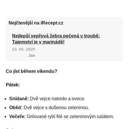
Nejčtenější na iRecept.cz
Nejlepší vepřová žebra pečená v troubě:
Tajemství je v marinádě!
23. 06. 2025
Jan
Co jíst během víkendu?
Pátek:
Snídaně:
Dvě vejce natvrdo a ovoce.
Oběd:
Dvě vejce s dušenou zeleninou.
Večeře:
Grilované rybí filé se zeleninovým salátem.