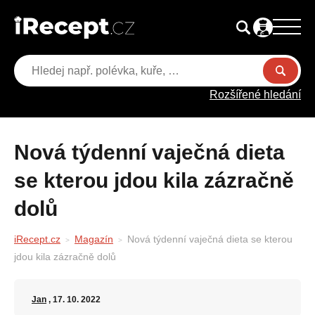
Rozšířené hledání
Nová týdenní vaječná dieta
se kterou jdou kila zázračně
dolů
iRecept.cz
Magazín
Nová týdenní vaječná dieta se kterou
jdou kila zázračně dolů
Jan
, 17. 10. 2022