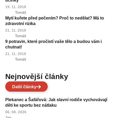
účinky
19. 11. 2018
Tomáš
Mytí kuřete před pečením? Proč to nedělat? Má to
zdravotní rizika
21. 11. 2018
Tomáš
9 potravin, které pročistí vaše tělo a budou vám i
chutnat!
21. 11. 2018
Tomáš
Nejnovější články
Další články
Plekanec a Šafářová: Jak slavní rodiče vychovávají
děti ke sportu bez nátlaku
06. 08. 2026
Jan