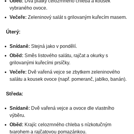
Oběd:
Dva plátky celozrnného chleba a kousek
vybraného ovoce.
Večeře:
Zeleninový salát s grilovaným kuřecím masem.
Úterý:
Snídaně:
Stejná jako v pondělí.
Oběd:
Směs listového salátu, rajčat a okurky s
grilovanými kuřecími prsíčky.
Večeře:
Dvě vařená vejce se zbytkem zeleninového
salátu a kousek ovoce (např. pomeranč, jablko, banán).
Středa:
Snídaně:
Dvě vařená vejce a ovoce dle vlastního
výběru.
Oběd:
Krajíc celozrnného chleba s nízkotučným
tvarohem a rajčatovou pomazánkou.