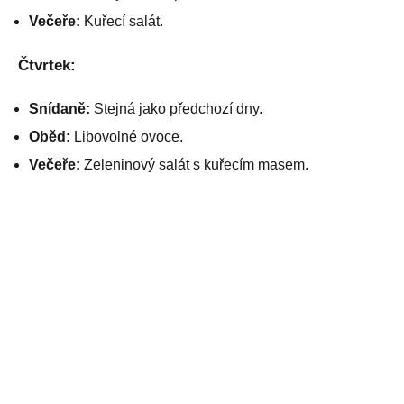
Večeře:
Kuřecí salát.
Čtvrtek:
Snídaně:
Stejná jako předchozí dny.
Oběd:
Libovolné ovoce.
Večeře:
Zeleninový salát s kuřecím masem.