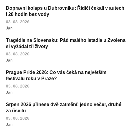
Dopravní kolaps u Dubrovníku: Řidiči čekali v autech
i 28 hodin bez vody
03. 08. 2026
Jan
Tragédie na Slovensku: Pád malého letadla u Zvolena
si vyžádal tři životy
03. 08. 2026
Jan
Prague Pride 2026: Co vás čeká na největším
festivalu roku v Praze?
03. 08. 2026
Jan
Srpen 2026 přinese dvě zatmění: jedno večer, druhé
za úsvitu
03. 08. 2026
Jan