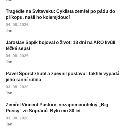
Tragédie na Svitavsku: Cyklista zemřel po pádu do
příkopu, našli ho kolemjdoucí
04. 08. 2026
Jan
Jaroslav Sapík bojoval o život: 18 dní na ARO kvůli
těžké sepsi
04. 08. 2026
Jan
Pavel Šporcl zhubl a zpevnil postavu: Takhle vypadá
jeho ranní rutina
03. 08. 2026
Jan
Zemřel Vincent Pastore, nezapomenutelný „Big
Pussy" ze Sopránů. Bylo mu 80 let
03. 08. 2026
Jan