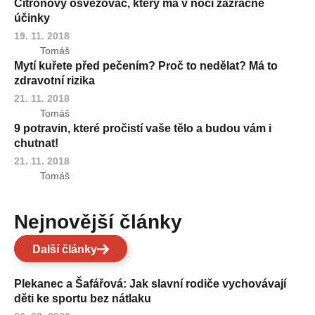
Citrónový osvěžovač, který má v noci zázračné
účinky
19. 11. 2018
Tomáš
Mytí kuřete před pečením? Proč to nedělat? Má to
zdravotní rizika
21. 11. 2018
Tomáš
9 potravin, které pročistí vaše tělo a budou vám i
chutnat!
21. 11. 2018
Tomáš
Nejnovější články
Další články
Plekanec a Šafářová: Jak slavní rodiče vychovávají
děti ke sportu bez nátlaku