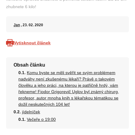
zhubnete 6 kilo!
Jan
, 23. 02. 2020
Vytisknout článek
Obsah článku
Komu byste se měli svěřit se svým problémem
nadváhy není zkušenému lékaři? Právě o takovém
člověku a jeho práci, na kterou je patřičně hrdý, vám
řekneme! Fiodor Grigorevič Uglov byl známý chirurg,
profesor, autor mnoha knih s lékařskou tématikou se
dožil neskutečných 104 let!
jídelníček
Večeře o 19:00