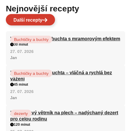
Nejnovější recepty
Další recepty
Vláčná olejová litá buchta s mramorovým efektem
Buchtičky a buchty
30 minut
27. 07. 2026
Jan
Hrnková maková buchta – vláčná a rychlá bez
Buchtičky a buchty
vážení
45 minut
27. 07. 2026
Jan
Karamelový větrník na plech – nadýchaný dezert
dezerty
pro celou rodinu
120 minut