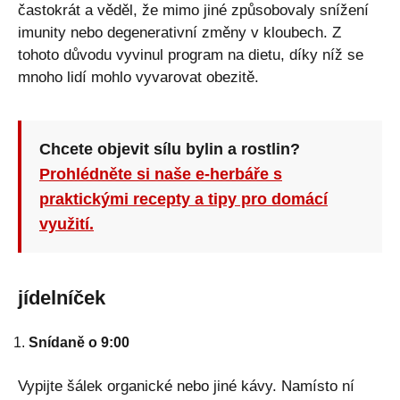
častokrát a věděl, že mimo jiné způsobovaly snížení
imunity nebo degenerativní změny v kloubech. Z
tohoto důvodu vyvinul program na dietu, díky níž se
mnoho lidí mohlo vyvarovat obezitě.
Chcete objevit sílu bylin a rostlin?
Prohlédněte si naše e-herbáře s
praktickými recepty a tipy pro domácí
využití.
jídelníček
Snídaně o 9:00
Vypijte šálek organické nebo jiné kávy. Namísto ní