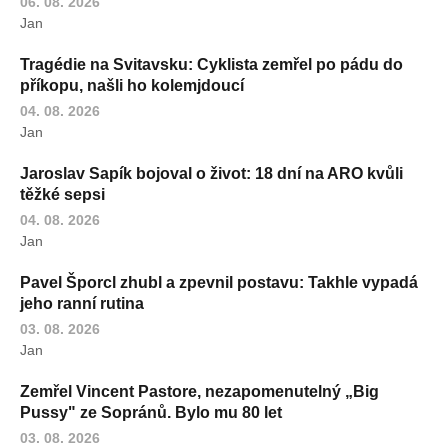
06. 08. 2026
Jan
Tragédie na Svitavsku: Cyklista zemřel po pádu do
příkopu, našli ho kolemjdoucí
04. 08. 2026
Jan
Jaroslav Sapík bojoval o život: 18 dní na ARO kvůli
těžké sepsi
04. 08. 2026
Jan
Pavel Šporcl zhubl a zpevnil postavu: Takhle vypadá
jeho ranní rutina
03. 08. 2026
Jan
Zemřel Vincent Pastore, nezapomenutelný „Big
Pussy" ze Sopránů. Bylo mu 80 let
03. 08. 2026