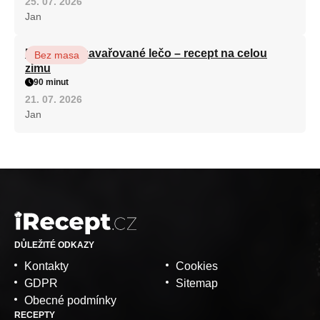
25. 07. 2026
Jan
Babiččino zavařované lečo – recept na celou
Bez masa
zimu
90 minut
21. 07. 2026
Jan
DŮLEŽITÉ ODKAZY
Kontakty
Cookies
GDPR
Sitemap
Obecné podmínky
RECEPTY