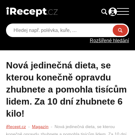
Rozšířené hledání
Nová jedinečná dieta, se
kterou konečně opravdu
zhubnete a pomohla tisícům
lidem. Za 10 dní zhubnete 6
kilo!
iRecept.cz
Magazín
Nová jedinečná dieta, se kterou
konečně opravdu zhubnete a pomohla tisícům lidem. Za 10 dní