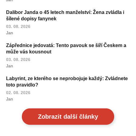
Dalibor Janda o 45 letech manželství: Žena zvládla i
šílené dopisy fanynek
03. 08. 2026
Jan
Zápřednice jedovatá: Tento pavouk se šíří Českem a
může vás kousnout
03. 08. 2026
Jan
Labyrint, ze kterého se neprobojuje každý: Zvládnete
toto pravidlo?
02. 08. 2026
Jan
Zobrazit další články