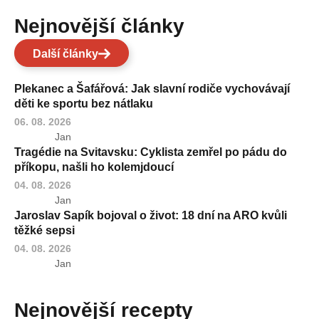
Nejnovější články
Další články
Plekanec a Šafářová: Jak slavní rodiče vychovávají
děti ke sportu bez nátlaku
06. 08. 2026
Jan
Tragédie na Svitavsku: Cyklista zemřel po pádu do
příkopu, našli ho kolemjdoucí
04. 08. 2026
Jan
Jaroslav Sapík bojoval o život: 18 dní na ARO kvůli
těžké sepsi
04. 08. 2026
Jan
Nejnovější recepty