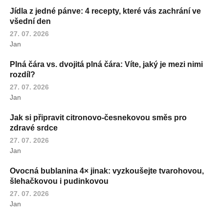
Jídla z jedné pánve: 4 recepty, které vás zachrání ve
všední den
27. 07. 2026
Jan
Plná čára vs. dvojitá plná čára: Víte, jaký je mezi nimi
rozdíl?
27. 07. 2026
Jan
Jak si připravit citronovo-česnekovou směs pro
zdravé srdce
27. 07. 2026
Jan
Ovocná bublanina 4× jinak: vyzkoušejte tvarohovou,
šlehačkovou i pudinkovou
27. 07. 2026
Jan