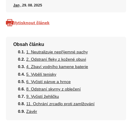
Jan
, 29. 08. 2025
Vytisknout článek
Obsah článku
1. Neutralizuje nepříjemné pachy
2. Odstraní fleky z kožené obuvi
4. Zbaví vodního kamene baterie
5. Vybělí tenisky
6. Vyčistí pánve a hrnce
8. Odstraní skvrny z oblečení
9. Vyčistí žehličku
11. Ochrání zrcadlo proti zamlžování
Závěr