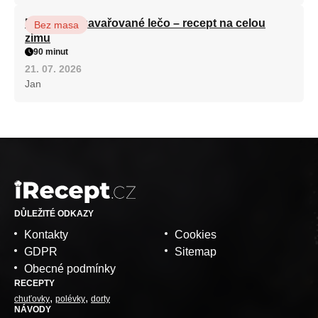
Babiččino zavařované lečo – recept na celou
Bez masa
zimu
90 minut
21. 07. 2026
Jan
DŮLEŽITÉ ODKAZY
Kontakty
Cookies
GDPR
Sitemap
Obecné podmínky
RECEPTY
chuťovky
polévky
dorty
NÁVODY