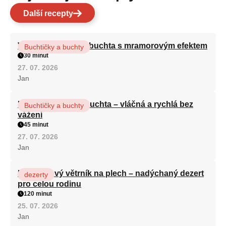
Další recepty
Vláčná olejová litá buchta s mramorovým efektem
Buchtičky a buchty
30 minut
27. 07. 2026
Jan
Hrnková maková buchta – vláčná a rychlá bez
Buchtičky a buchty
vážení
45 minut
27. 07. 2026
Jan
Karamelový větrník na plech – nadýchaný dezert
dezerty
pro celou rodinu
120 minut
25. 07. 2026
Jan