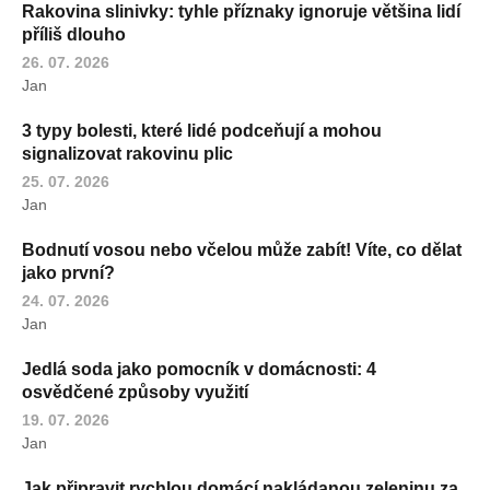
Rakovina slinivky: tyhle příznaky ignoruje většina lidí
příliš dlouho
26. 07. 2026
Jan
3 typy bolesti, které lidé podceňují a mohou
signalizovat rakovinu plic
25. 07. 2026
Jan
Bodnutí vosou nebo včelou může zabít! Víte, co dělat
jako první?
24. 07. 2026
Jan
Jedlá soda jako pomocník v domácnosti: 4
osvědčené způsoby využití
19. 07. 2026
Jan
Jak připravit rychlou domácí nakládanou zeleninu za