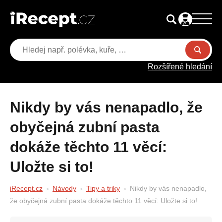
Rozšířené hledání
Nikdy by vás nenapadlo, že
obyčejná zubní pasta
dokáže těchto 11 věcí:
Uložte si to!
iRecept.cz
Návody
Tipy a triky
Nikdy by vás nenapadlo,
že obyčejná zubní pasta dokáže těchto 11 věcí: Uložte si to!