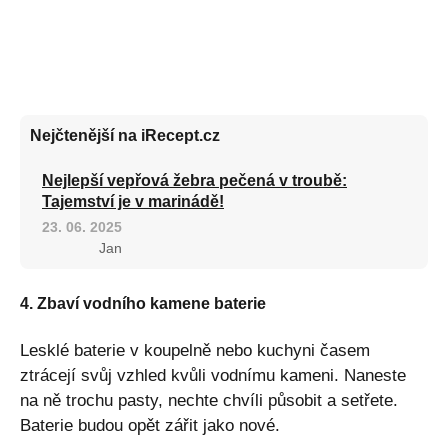
Nejčtenější na iRecept.cz
Nejlepší vepřová žebra pečená v troubě:
Tajemství je v marinádě!
23. 06. 2025
Jan
4. Zbaví vodního kamene baterie
Lesklé baterie v koupelně nebo kuchyni časem
ztrácejí svůj vzhled kvůli vodnímu kameni. Naneste
na ně trochu pasty, nechte chvíli působit a setřete.
Baterie budou opět zářit jako nové.