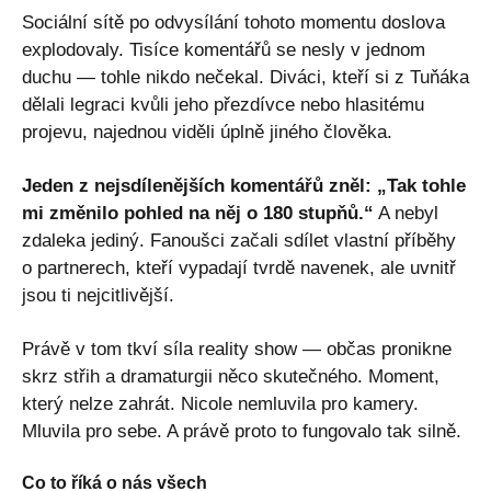
Sociální sítě po odvysílání tohoto momentu doslova
explodovaly. Tisíce komentářů se nesly v jednom
duchu — tohle nikdo nečekal. Diváci, kteří si z Tuňáka
dělali legraci kvůli jeho přezdívce nebo hlasitému
projevu, najednou viděli úplně jiného člověka.
Jeden z nejsdílenějších komentářů zněl: „Tak tohle
mi změnilo pohled na něj o 180 stupňů.“
A nebyl
zdaleka jediný. Fanoušci začali sdílet vlastní příběhy
o partnerech, kteří vypadají tvrdě navenek, ale uvnitř
jsou ti nejcitlivější.
Právě v tom tkví síla reality show — občas pronikne
skrz střih a dramaturgii něco skutečného. Moment,
který nelze zahrát. Nicole nemluvila pro kamery.
Mluvila pro sebe. A právě proto to fungovalo tak silně.
Co to říká o nás všech