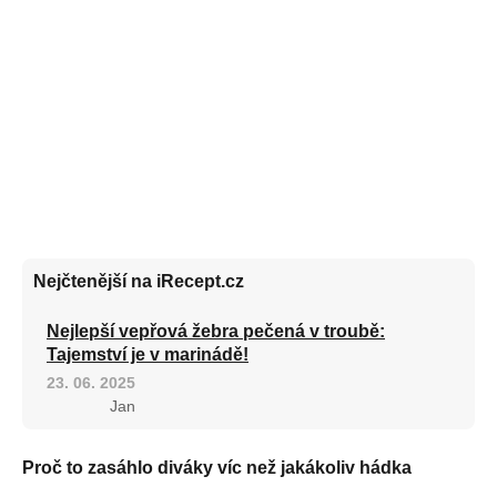
Nejčtenější na iRecept.cz
Nejlepší vepřová žebra pečená v troubě:
Tajemství je v marinádě!
23. 06. 2025
Jan
Proč to zasáhlo diváky víc než jakákoliv hádka