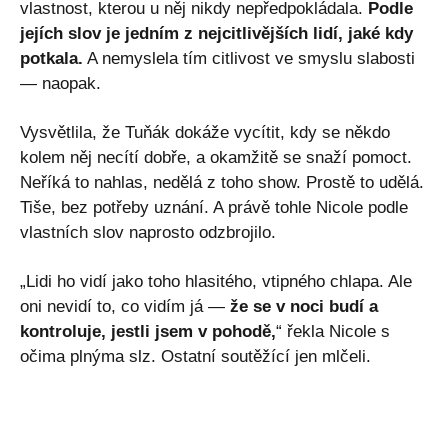
vlastnost, kterou u něj nikdy nepředpokládala.
Podle
jejích slov je jedním z nejcitlivějších lidí, jaké kdy
potkala.
A nemyslela tím citlivost ve smyslu slabosti
— naopak.
Vysvětlila, že Tuňák dokáže vycítit, kdy se někdo
kolem něj necítí dobře, a okamžitě se snaží pomoct.
Neříká to nahlas, nedělá z toho show. Prostě to udělá.
Tiše, bez potřeby uznání. A právě tohle Nicole podle
vlastních slov naprosto odzbrojilo.
„Lidi ho vidí jako toho hlasitého, vtipného chlapa. Ale
oni nevidí to, co vidím já —
že se v noci budí a
kontroluje, jestli jsem v pohodě,
“ řekla Nicole s
očima plnýma slz. Ostatní soutěžící jen mlčeli.