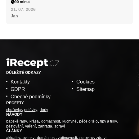
90 minut
21. 07. 2026
Jan
DŮLEŽITÉ ODKAZY
Kontakty
Cookies
GDPR
Sitemap
Obecné podmínky
RECEPTY
chuťovky
polévky
dorty
NÁVODY
babské rady
krása
domácnost
kuchyně
péče o tělo
tipy a triky
pěstování
vaření
zahrada
zdraví
ČLÁNKY
aktuality
bylinky
domácnost
zajímavosti
suroviny
zdraví