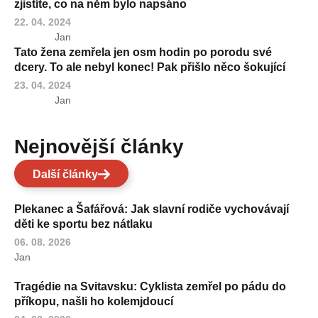
zjistíte, co na něm bylo napsáno
22. 04. 2024
Jan
Tato žena zemřela jen osm hodin po porodu své
dcery. To ale nebyl konec! Pak přišlo něco šokující
23. 04. 2024
Jan
Nejnovější články
Další články
Plekanec a Šafářová: Jak slavní rodiče vychovávají
děti ke sportu bez nátlaku
06. 08. 2026
Jan
Tragédie na Svitavsku: Cyklista zemřel po pádu do
příkopu, našli ho kolemjdoucí