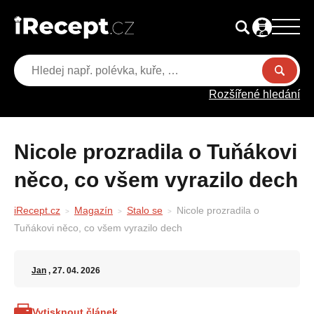
Rozšířené hledání
Nicole prozradila o Tuňákovi
něco, co všem vyrazilo dech
iRecept.cz
Magazín
Stalo se
Nicole prozradila o
Tuňákovi něco, co všem vyrazilo dech
Jan
, 27. 04. 2026
Vytisknout článek