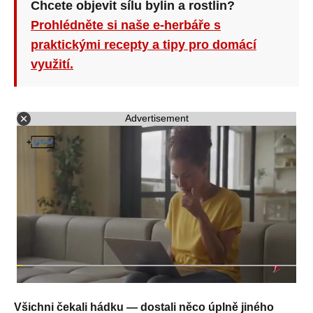
Chcete objevit sílu bylin a rostlin?
Prohlédněte si naše e-herbáře s
praktickými recepty a tipy pro domácí
využití.
Advertisement
Všichni čekali hádku — dostali něco úplně jiného