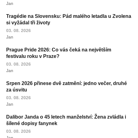
Jan
Tragédie na Slovensku: Pád malého letadla u Zvolena
si vyžádal tři životy
03. 08. 2026
Jan
Prague Pride 2026: Co vás čeká na největším
festivalu roku v Praze?
03. 08. 2026
Jan
Srpen 2026 přinese dvě zatmění: jedno večer, druhé
za úsvitu
03. 08. 2026
Jan
Dalibor Janda o 45 letech manželství: Žena zvládla i
šílené dopisy fanynek
03. 08. 2026
Jan