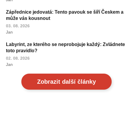
Zápřednice jedovatá: Tento pavouk se šíří Českem a
může vás kousnout
03. 08. 2026
Jan
Labyrint, ze kterého se neprobojuje každý: Zvládnete
toto pravidlo?
02. 08. 2026
Jan
Zobrazit další články