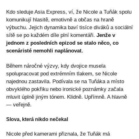
Kdo sleduje Asia Express, ví, že Nicole a Tuňák spolu
komunikují hlasitě, emotivně a občas na hraně
výbuchu. Jejich dynamika baví tisíce diváků a sociální
sítě se po každém díle plní komentáři.
Jenže v
jednom z posledních epizod se stalo něco, co
scenáristé nemohli naplánovat.
Během náročné výzvy, kdy dvojice musela
spolupracovat pod extrémním tlakem, se Nicole
najednou zastavila. Podívala se na Tuňáka a místo
obvyklého pokřiku nebo ironické poznámky začala
mluvit úplně jiným tónem. Klidně. Upřímně. A hlavně
— veřejně.
Slova, která nikdo nečekal
Nicole před kamerami přiznala, že Tuňák má