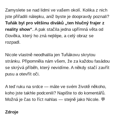
Zamyslete se nad lidmi ve vašem okolí. Kolika z nich
jste přiřadili nálepku, aniž byste je doopravdy poznali?
Tuňák byl pro většinu diváků „ten hlučný frajer z
reality show“.
A pak stačila jedna upřímná věta od
člověka, který ho zná nejlépe, a celý obraz se
rozpadl.
Nicole vlastně neodhalila jen Tuňákovu skrytou
stránku. Připomněla nám všem, že za každou fasádou
se skrývá příběh, který nevidíme. A někdy stačí zavřít
pusu a otevřít oči.
A teď ruku na srdce — máte ve svém životě někoho,
koho jste takhle podcenili? Napište to do komentářů.
Možná je čas to říct nahlas — stejně jako Nicole. 💬
Zdroje