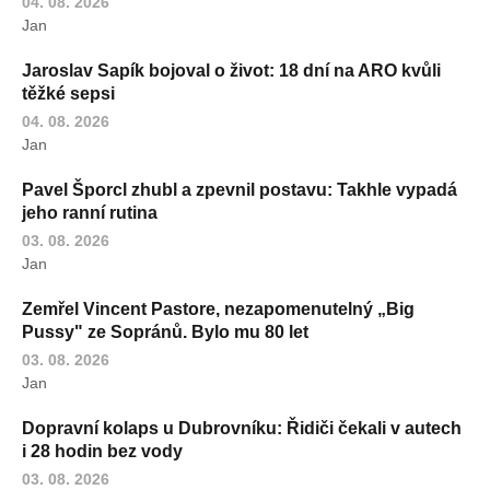
04. 08. 2026
Jan
Jaroslav Sapík bojoval o život: 18 dní na ARO kvůli
těžké sepsi
04. 08. 2026
Jan
Pavel Šporcl zhubl a zpevnil postavu: Takhle vypadá
jeho ranní rutina
03. 08. 2026
Jan
Zemřel Vincent Pastore, nezapomenutelný „Big
Pussy" ze Sopránů. Bylo mu 80 let
03. 08. 2026
Jan
Dopravní kolaps u Dubrovníku: Řidiči čekali v autech
i 28 hodin bez vody
03. 08. 2026