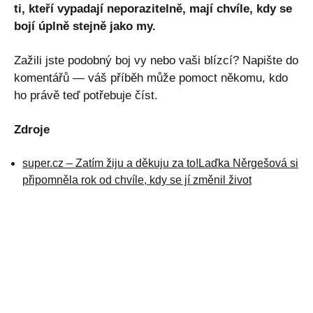
ti, kteří vypadají neporazitelně, mají chvíle, kdy se
bojí úplně stejně jako my.
Zažili jste podobný boj vy nebo vaši blízcí? Napište do
komentářů — váš příběh může pomoct někomu, kdo
ho právě teď potřebuje číst.
Zdroje
super.cz – Zatím žiju a děkuju za to!Laďka Něrgešová si
připomněla rok od chvíle, kdy se jí změnil život