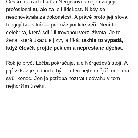
Česko má rádo Laďku Něrgešovou nejen za její
profesionalitu, ale za její lidskost. Nikdy se
neschovávala za dokonalost. A právě proto její slova
fungují tak silně — protože jim lidé věří. Není to
celebrita, která sdílí filtrovanou verzi života. Je to
žena, která ukazuje jizvy a říká:
takhle to vypadá,
když člověk projde peklem a nepřestane dýchat.
Rok je pryč. Léčba pokračuje, ale Něrgešová stojí. A
její vzkaz je jednoduchý — i ten nejtemnější tunel má
svůj konec. Jen je potřeba neztratit odvahu v tom
nejhorším úseku.