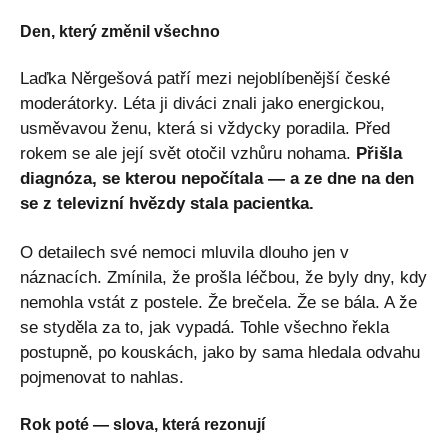
Den, který změnil všechno
Laďka Něrgešová patří mezi nejoblíbenější české
moderátorky. Léta ji diváci znali jako energickou,
usměvavou ženu, která si vždycky poradila. Před
rokem se ale její svět otočil vzhůru nohama.
Přišla
diagnóza, se kterou nepočítala — a ze dne na den
se z televizní hvězdy stala pacientka.
O detailech své nemoci mluvila dlouho jen v
náznacích. Zmínila, že prošla léčbou, že byly dny, kdy
nemohla vstát z postele. Že brečela. Že se bála. A že
se styděla za to, jak vypadá. Tohle všechno řekla
postupně, po kouskách, jako by sama hledala odvahu
pojmenovat to nahlas.
Rok poté — slova, která rezonují