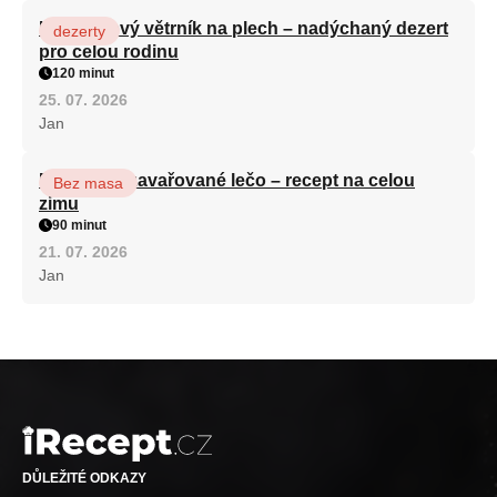
Karamelový větrník na plech – nadýchaný dezert
dezerty
pro celou rodinu
120 minut
25. 07. 2026
Jan
Babiččino zavařované lečo – recept na celou
Bez masa
zimu
90 minut
21. 07. 2026
Jan
DŮLEŽITÉ ODKAZY