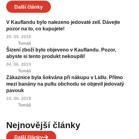
Další články
V Kauflandu bylo nalezeno jedovaté zelí. Dávejte
pozor na to, co kupujete!
29. 05. 2019
Tomáš
Šizení zboží bylo objeveno v Kauflandu. Pozor,
abyste si tento produkt nekoupili!
04. 06. 2019
Tomáš
Zákaznice byla šokvána při nákupu v Lidlu. Přímo
mezi banány na pultu obchodu se objevil jedovatý
pavouk
10. 06. 2019
Tomáš
Nejnovější články
Další články