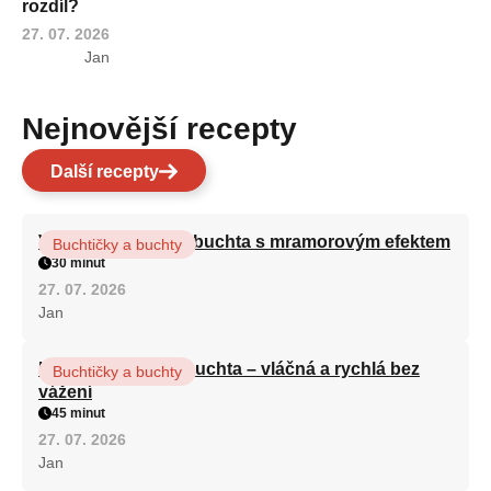
rozdíl?
27. 07. 2026
Jan
Nejnovější recepty
Další recepty
Vláčná olejová litá buchta s mramorovým efektem
Buchtičky a buchty
30 minut
27. 07. 2026
Jan
Hrnková maková buchta – vláčná a rychlá bez
Buchtičky a buchty
vážení
45 minut
27. 07. 2026
Jan