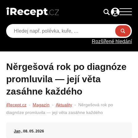
Rozšířené hledání
Něrgešová rok po diagnóze
promluvila — její věta
zasáhne každého
iRecept.cz
Magazín
Aktuality
Něrgešová rok po
diagnóze promluvila — její věta zasáhne každého
Jan
, 08. 05. 2026