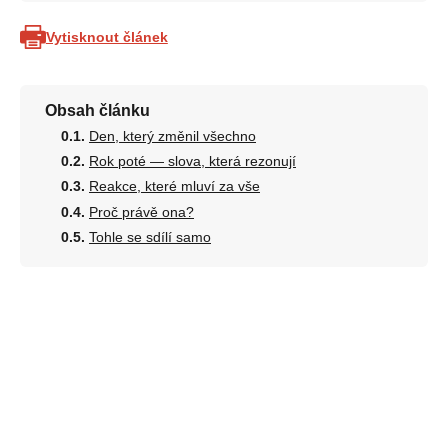
Vytisknout článek
Obsah článku
Den, který změnil všechno
Rok poté — slova, která rezonují
Reakce, které mluví za vše
Proč právě ona?
Tohle se sdílí samo