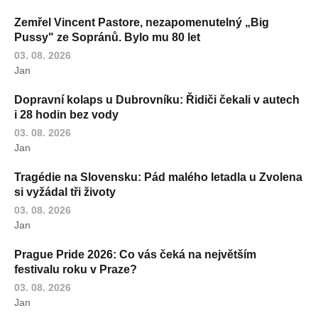
Zemřel Vincent Pastore, nezapomenutelný „Big
Pussy" ze Sopránů. Bylo mu 80 let
03. 08. 2026
Jan
Dopravní kolaps u Dubrovníku: Řidiči čekali v autech
i 28 hodin bez vody
03. 08. 2026
Jan
Tragédie na Slovensku: Pád malého letadla u Zvolena
si vyžádal tři životy
03. 08. 2026
Jan
Prague Pride 2026: Co vás čeká na největším
festivalu roku v Praze?
03. 08. 2026
Jan