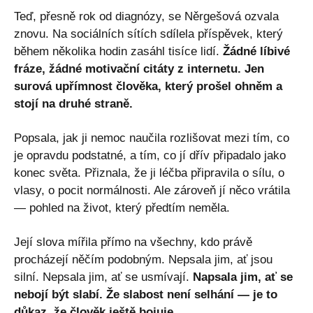
Teď, přesně rok od diagnózy, se Něrgešová ozvala
znovu. Na sociálních sítích sdílela příspěvek, který
během několika hodin zasáhl tisíce lidí.
Žádné líbivé
fráze, žádné motivační citáty z internetu. Jen
surová upřímnost člověka, který prošel ohněm a
stojí na druhé straně.
Popsala, jak ji nemoc naučila rozlišovat mezi tím, co
je opravdu podstatné, a tím, co jí dřív připadalo jako
konec světa. Přiznala, že ji léčba připravila o sílu, o
vlasy, o pocit normálnosti. Ale zároveň jí něco vrátila
— pohled na život, který předtím neměla.
Její slova mířila přímo na všechny, kdo právě
procházejí něčím podobným. Nepsala jim, ať jsou
silní. Nepsala jim, ať se usmívají.
Napsala jim, ať se
nebojí být slabí. Že slabost není selhání — je to
důkaz, že člověk ještě bojuje.