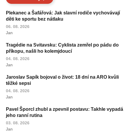
Plekanec a Šafářová: Jak slavní rodiče vychovávají
děti ke sportu bez nátlaku
06. 08. 2026
Jan
Tragédie na Svitavsku: Cyklista zemřel po pádu do
příkopu, našli ho kolemjdoucí
04. 08. 2026
Jan
Jaroslav Sapík bojoval o život: 18 dní na ARO kvůli
těžké sepsi
04. 08. 2026
Jan
Pavel Šporcl zhubl a zpevnil postavu: Takhle vypadá
jeho ranní rutina
03. 08. 2026
Jan