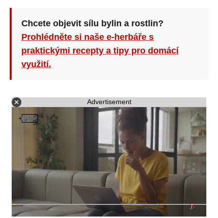
Chcete objevit sílu bylin a rostlin?
Prohlédněte si naše e-herbáře s
praktickými recepty a tipy pro domácí
využití.
Advertisement