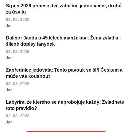
Srpen 2026 přinese dvě zatmění: jedno večer, druhé
za úsvitu
03. 08. 2026
Jan
Dalibor Janda o 45 letech manželství: Žena zvládla i
šílené dopisy fanynek
03. 08. 2026
Jan
Zápřednice jedovatá: Tento pavouk se šíří Českem a
může vás kousnout
03. 08. 2026
Jan
Labyrint, ze kterého se neprobojuje každý: Zvládnete
toto pravidlo?
02. 08. 2026
Jan