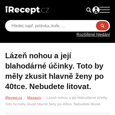
Rozšířené hledání
Lázeň nohou a její
blahodárné účinky. Toto by
měly zkusit hlavně ženy po
40tce. Nebudete litovat.
iRecept.cz
Magazín
Lázeň nohou a její blahodárné účinky.
Toto by měly zkusit hlavně ženy po 40tce. Nebudete litovat.