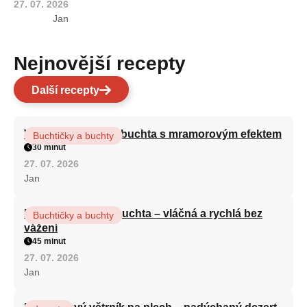
27. 07. 2026
Jan
Nejnovější recepty
Další recepty
Vláčná olejová litá buchta s mramorovým efektem
Buchtičky a buchty
30 minut
27. 07. 2026
Jan
Hrnková maková buchta – vláčná a rychlá bez
Buchtičky a buchty
vážení
45 minut
27. 07. 2026
Jan