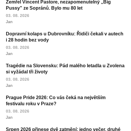
Zemřel Vincent Pastore, nezapomenutelný „Big
Pussy" ze Sopránů. Bylo mu 80 let
03. 08. 2026
Jan
Dopravní kolaps u Dubrovníku: Řidiči čekali v autech
i 28 hodin bez vody
03. 08. 2026
Jan
Tragédie na Slovensku: Pád malého letadla u Zvolena
si vyžádal tři životy
03. 08. 2026
Jan
Prague Pride 2026: Co vás čeká na největším
festivalu roku v Praze?
03. 08. 2026
Jan
Srpen 2026 přinese dvě zatmění: jedno večer, druhé