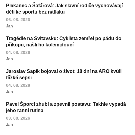
Plekanec a Šafářová: Jak slavní rodiče vychovávají
děti ke sportu bez nátlaku
06. 08. 2026
Jan
Tragédie na Svitavsku: Cyklista zemřel po pádu do
příkopu, našli ho kolemjdoucí
04. 08. 2026
Jan
Jaroslav Sapík bojoval o život: 18 dní na ARO kvůli
těžké sepsi
04. 08. 2026
Jan
Pavel Šporcl zhubl a zpevnil postavu: Takhle vypadá
jeho ranní rutina
03. 08. 2026
Jan