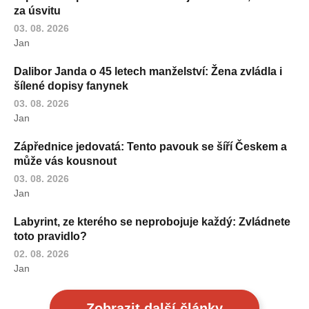
za úsvitu
03. 08. 2026
Jan
Dalibor Janda o 45 letech manželství: Žena zvládla i
šílené dopisy fanynek
03. 08. 2026
Jan
Zápřednice jedovatá: Tento pavouk se šíří Českem a
může vás kousnout
03. 08. 2026
Jan
Labyrint, ze kterého se neprobojuje každý: Zvládnete
toto pravidlo?
02. 08. 2026
Jan
Zobrazit další články