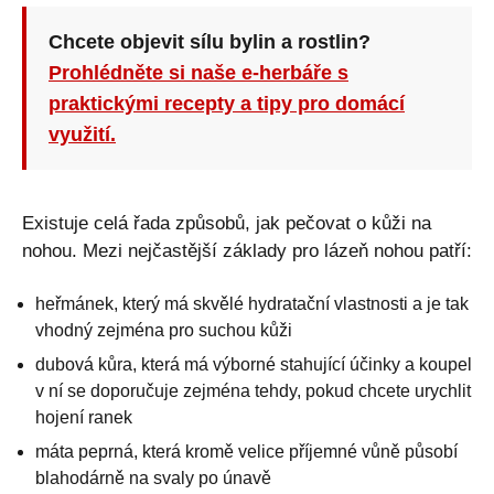
Chcete objevit sílu bylin a rostlin?
Prohlédněte si naše e-herbáře s
praktickými recepty a tipy pro domácí
využití.
Existuje celá řada způsobů, jak pečovat o kůži na
nohou. Mezi nejčastější základy pro lázeň nohou patří:
heřmánek, který má skvělé hydratační vlastnosti a je tak
vhodný zejména pro suchou kůži
dubová kůra, která má výborné stahující účinky a koupel
v ní se doporučuje zejména tehdy, pokud chcete urychlit
hojení ranek
máta peprná, která kromě velice příjemné vůně působí
blahodárně na svaly po únavě