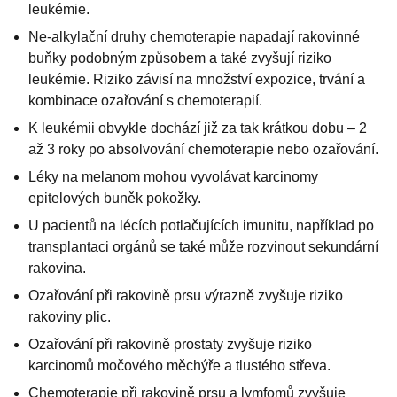
leukémie.
Ne-alkylační druhy chemoterapie napadají rakovinné
buňky podobným způsobem a také zvyšují riziko
leukémie. Riziko závisí na množství expozice, trvání a
kombinace ozařování s chemoterapií.
K leukémii obvykle dochází již za tak krátkou dobu – 2
až 3 roky po absolvování chemoterapie nebo ozařování.
Léky na melanom mohou vyvolávat karcinomy
epitelových buněk pokožky.
U pacientů na lécích potlačujících imunitu, například po
transplantaci orgánů se také může rozvinout sekundární
rakovina.
Ozařování při rakovině prsu výrazně zvyšuje riziko
rakoviny plic.
Ozařování při rakovině prostaty zvyšuje riziko
karcinomů močového měchýře a tlustého střeva.
Chemoterapie při rakovině prsu a lymfomů zvyšuje