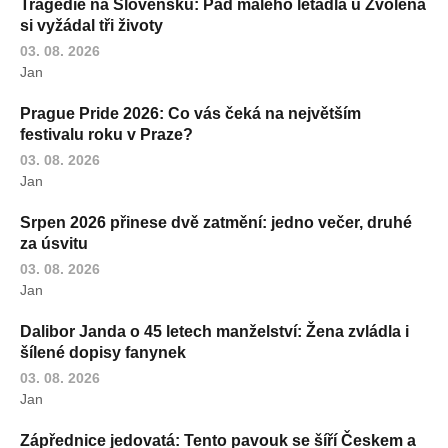
Tragédie na Slovensku: Pád malého letadla u Zvolena
si vyžádal tři životy
03. 08. 2026
Jan
Prague Pride 2026: Co vás čeká na největším
festivalu roku v Praze?
03. 08. 2026
Jan
Srpen 2026 přinese dvě zatmění: jedno večer, druhé
za úsvitu
03. 08. 2026
Jan
Dalibor Janda o 45 letech manželství: Žena zvládla i
šílené dopisy fanynek
03. 08. 2026
Jan
Zápřednice jedovatá: Tento pavouk se šíří Českem a