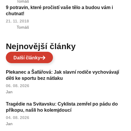
Tomáš
9 potravin, které pročistí vaše tělo a budou vám i
chutnat!
21. 11. 2018
Tomáš
Nejnovější články
Další články
Plekanec a Šafářová: Jak slavní rodiče vychovávají
děti ke sportu bez nátlaku
06. 08. 2026
Jan
Tragédie na Svitavsku: Cyklista zemřel po pádu do
příkopu, našli ho kolemjdoucí
04. 08. 2026
Jan