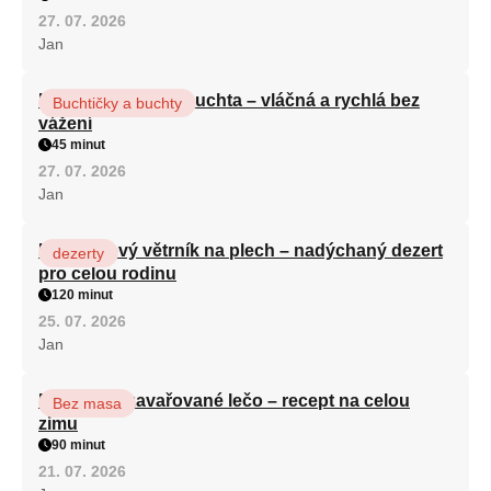
27. 07. 2026
Jan
Hrnková maková buchta – vláčná a rychlá bez
Buchtičky a buchty
vážení
45 minut
27. 07. 2026
Jan
Karamelový větrník na plech – nadýchaný dezert
dezerty
pro celou rodinu
120 minut
25. 07. 2026
Jan
Babiččino zavařované lečo – recept na celou
Bez masa
zimu
90 minut
21. 07. 2026