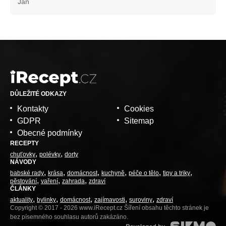
Jan
DŮLEŽITÉ ODKAZY
Kontakty
Cookies
GDPR
Sitemap
Obecné podmínky
RECEPTY
chuťovky
polévky
dorty
NÁVODY
babské rady
krása
domácnost
kuchyně
péče o tělo
tipy a triky
pěstování
vaření
zahrada
zdraví
ČLÁNKY
aktuality
bylinky
domácnost
zajímavosti
suroviny
zdraví
Copyright © 2017 - 2026 www.iRecept.cz Šíření obsahu těchto stránek je
bez písemného souhlasu autorů zakázáno.