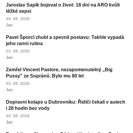
Jaroslav Sapík bojoval o život: 18 dní na ARO kvůli
těžké sepsi
04. 08. 2026
Jan
Pavel Šporcl zhubl a zpevnil postavu: Takhle vypadá
jeho ranní rutina
03. 08. 2026
Jan
Zemřel Vincent Pastore, nezapomenutelný „Big
Pussy" ze Sopránů. Bylo mu 80 let
03. 08. 2026
Jan
Dopravní kolaps u Dubrovníku: Řidiči čekali v autech
i 28 hodin bez vody
03. 08. 2026
Jan