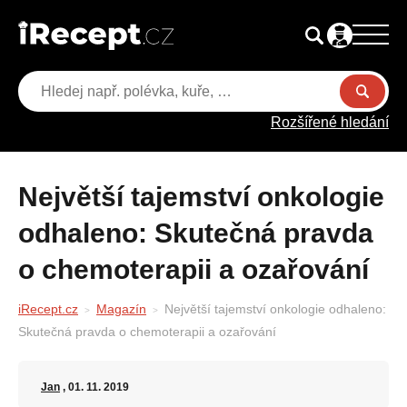
Rozšířené hledání
Největší tajemství onkologie
odhaleno: Skutečná pravda
o chemoterapii a ozařování
iRecept.cz
Magazín
Největší tajemství onkologie odhaleno:
Skutečná pravda o chemoterapii a ozařování
Jan
, 01. 11. 2019