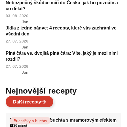
Nebezpečný škůdce míří do Česka: jak ho poznáte a
co dělat?
03. 08. 2026
Jan
Jídla z jedné pánve: 4 recepty, které vás zachrání ve
všední den
27. 07. 2026
Jan
Plná čára vs. dvojitá plná čára: Víte, jaký je mezi nimi
rozdíl?
27. 07. 2026
Jan
Nejnovější recepty
Další recepty
Vláčná olejová litá buchta s mramorovým efektem
Buchtičky a buchty
30 minut