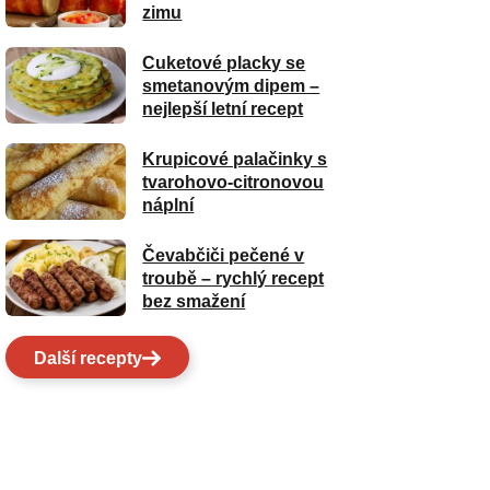
zimu
Cuketové placky se
smetanovým dipem –
nejlepší letní recept
Krupicové palačinky s
tvarohovo-citronovou
náplní
Čevabčiči pečené v
troubě – rychlý recept
bez smažení
Další recepty