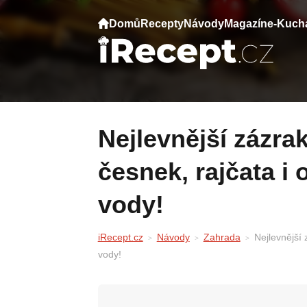
Domů
Recepty
Návody
Magazín
e-Kuch
Nejlevnější zázrak pro vaši zahradu:
česnek, rajčata i
vody!
iRecept.cz
Návody
Zahrada
Nejlevnější 
vody!