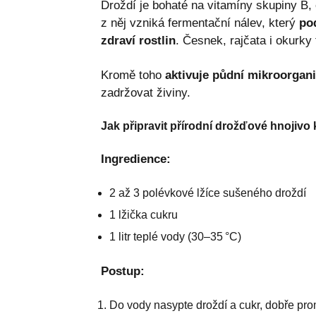
Droždí je bohaté na vitamíny skupiny B,
z něj vzniká fermentační nálev, který
pod
zdraví rostlin
. Česnek, rajčata i okurky
Kromě toho
aktivuje půdní mikroorgan
zadržovat živiny.
Jak připravit přírodní drožďové hnojivo
Ingredience:
2 až 3 polévkové lžíce sušeného droždí
1 lžička cukru
1 litr teplé vody (30–35 °C)
Postup:
Do vody nasypte droždí a cukr, dobře pro