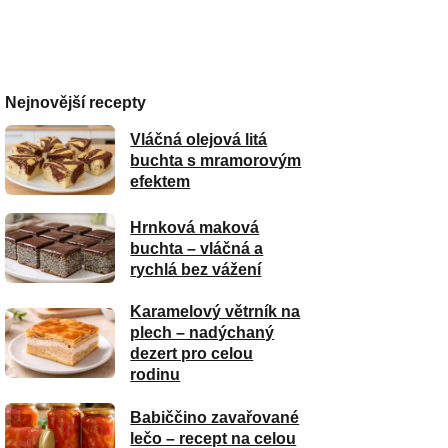
Nejnovější recepty
Vláčná olejová litá
buchta s mramorovým
efektem
Hrnková maková
buchta – vláčná a
rychlá bez vážení
Karamelový větrník na
plech – nadýchaný
dezert pro celou
rodinu
Babiččino zavařované
lečo – recept na celou