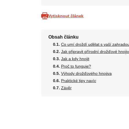
Vytisknout článek
Obsah článku
Co umí droždí udělat s vaší zahrado
Jak připravit přírodní drožďové hnoj
Jak a kdy hnojit
Proč to funguje?
Výhody drožďového hnojiva
Praktické tipy navíc
Závěr