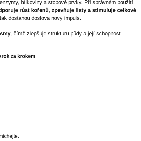
 enzymy, bílkoviny a stopové prvky. Při správném použití
poruje růst kořenů, zpevňuje listy a stimuluje celkové
 tak dostanou doslova nový impuls.
ismy
, čímž zlepšuje strukturu půdy a její schopnost
 krok za krokem
míchejte.