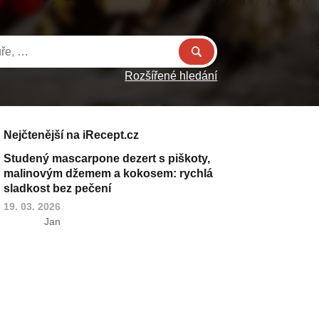
Rozšířené hledání
Nejčtenější na iRecept.cz
Studený mascarpone dezert s piškoty,
malinovým džemem a kokosem: rychlá
sladkost bez pečení
19. 03. 2026
Jan