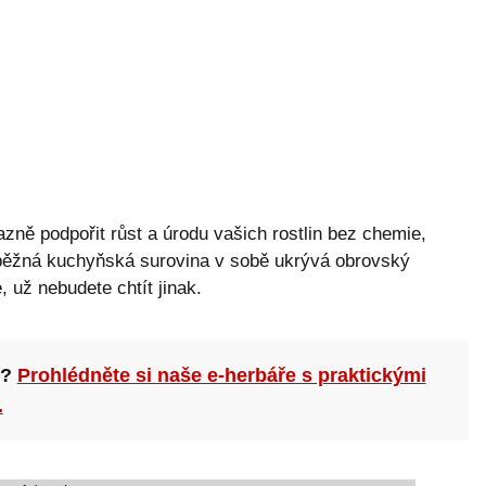
zně podpořit růst a úrodu vašich rostlin bez chemie,
 běžná kuchyňská surovina v sobě ukrývá obrovský
, už nebudete chtít jinak.
n?
Prohlédněte si naše e-herbáře s praktickými
.