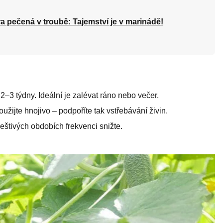
a pečená v troubě: Tajemství je v marinádě!
 2–3 týdny. Ideální je zalévat ráno nebo večer.
oužijte hnojivo – podpoříte tak vstřebávání živin.
eštivých obdobích frekvenci snižte.