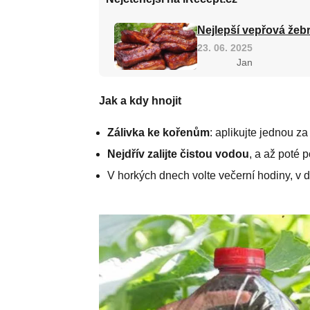
Nejlepší vepřová žebr
23. 06. 2025
Jan
Jak a kdy hnojit
Zálivka ke kořenům
: aplikujte jednou za
Nejdřív zalijte čistou vodou
, a až poté p
V horkých dnech volte večerní hodiny, v d