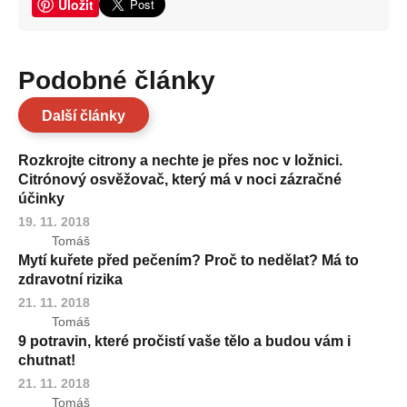
Uložit
Podobné články
Další články
Rozkrojte citrony a nechte je přes noc v ložnici.
Citrónový osvěžovač, který má v noci zázračné
účinky
19. 11. 2018
Tomáš
Mytí kuřete před pečením? Proč to nedělat? Má to
zdravotní rizika
21. 11. 2018
Tomáš
9 potravin, které pročistí vaše tělo a budou vám i
chutnat!
21. 11. 2018
Tomáš