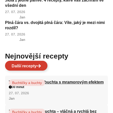
Jídla z jedné pánve: 4 recepty, které vás zachrání ve
všední den
27. 07. 2026
Jan
Plná čára vs. dvojitá plná čára: Víte, jaký je mezi nimi
rozdíl?
27. 07. 2026
Jan
Nejnovější recepty
Další recepty
Vláčná olejová litá buchta s mramorovým efektem
Buchtičky a buchty
30 minut
27. 07. 2026
Jan
Hrnková maková buchta – vláčná a rychlá bez
Buchtičky a buchty