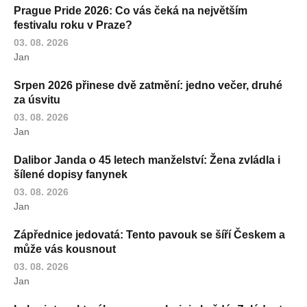
Prague Pride 2026: Co vás čeká na největším
festivalu roku v Praze?
03. 08. 2026
Jan
Srpen 2026 přinese dvě zatmění: jedno večer, druhé
za úsvitu
03. 08. 2026
Jan
Dalibor Janda o 45 letech manželství: Žena zvládla i
šílené dopisy fanynek
03. 08. 2026
Jan
Zápřednice jedovatá: Tento pavouk se šíří Českem a
může vás kousnout
03. 08. 2026
Jan