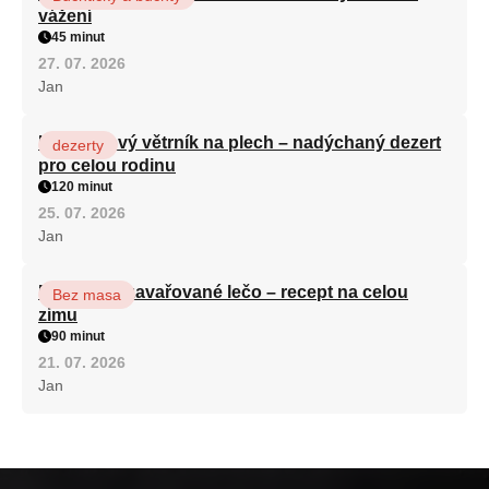
vážení
45 minut
27. 07. 2026
Jan
Karamelový větrník na plech – nadýchaný dezert
dezerty
pro celou rodinu
120 minut
25. 07. 2026
Jan
Babiččino zavařované lečo – recept na celou
Bez masa
zimu
90 minut
21. 07. 2026
Jan