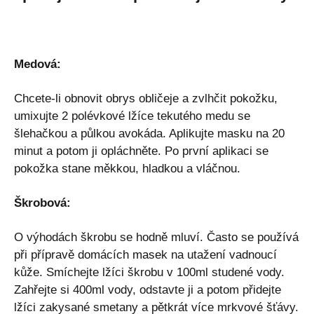
Medová:
Chcete-li obnovit obrys obličeje a zvlhčit pokožku,
umixujte 2 polévkové lžíce tekutého medu se
šlehačkou a půlkou avokáda. Aplikujte masku na 20
minut a potom ji opláchněte. Po první aplikaci se
pokožka stane měkkou, hladkou a vláčnou.
Škrobová:
O výhodách škrobu se hodně mluví. Často se používá
při přípravě domácích masek na utažení vadnoucí
kůže. Smíchejte lžíci škrobu v 100ml studené vody.
Zahřejte si 400ml vody, odstavte ji a potom přidejte
lžíci zakysané smetany a pětkrát více mrkvové šťávy.