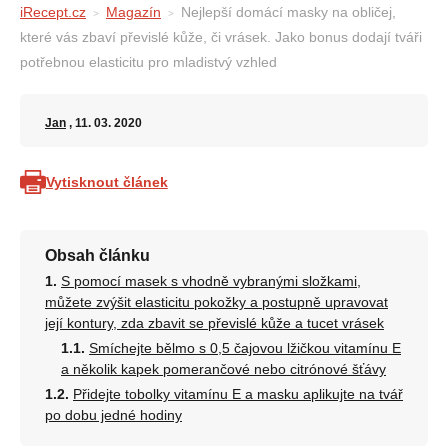
iRecept.cz
Magazín
Nejlepší domácí masky na obličej,
které vás zbaví převislé kůže, či vrásek. Jako bonus dodají tváři
potřebnou elasticitu pro mladistvý vzhled
Jan
, 11. 03. 2020
Vytisknout článek
Obsah článku
S pomocí masek s vhodně vybranými složkami,
můžete zvýšit elasticitu pokožky a postupně upravovat
její kontury, zda zbavit se převislé kůže a tucet vrásek
Smíchejte bělmo s 0,5 čajovou lžičkou vitamínu E
a několik kapek pomerančové nebo citrónové šťávy
Přidejte tobolky vitamínu E a masku aplikujte na tvář
po dobu jedné hodiny