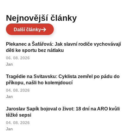
Nejnovější články
Další články
Plekanec a Šafářová: Jak slavní rodiče vychovávají
děti ke sportu bez nátlaku
06. 08. 2026
Jan
Tragédie na Svitavsku: Cyklista zemřel po pádu do
příkopu, našli ho kolemjdoucí
04. 08. 2026
Jan
Jaroslav Sapík bojoval o život: 18 dní na ARO kvůli
těžké sepsi
04. 08. 2026
Jan