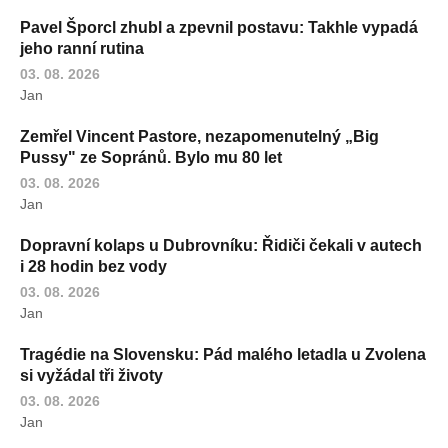
Pavel Šporcl zhubl a zpevnil postavu: Takhle vypadá
jeho ranní rutina
03. 08. 2026
Jan
Zemřel Vincent Pastore, nezapomenutelný „Big
Pussy" ze Sopránů. Bylo mu 80 let
03. 08. 2026
Jan
Dopravní kolaps u Dubrovníku: Řidiči čekali v autech
i 28 hodin bez vody
03. 08. 2026
Jan
Tragédie na Slovensku: Pád malého letadla u Zvolena
si vyžádal tři životy
03. 08. 2026
Jan