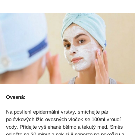
Ovesná:
Na posílení epidermální vrstvy, smíchejte pár
polévkových lžic ovesných vloček se 100ml vroucí
vody. Přidejte vyšlehané bělmo a tekutý med. Směs
odložte na 20 minut a pak si ji naneste na pokožku a