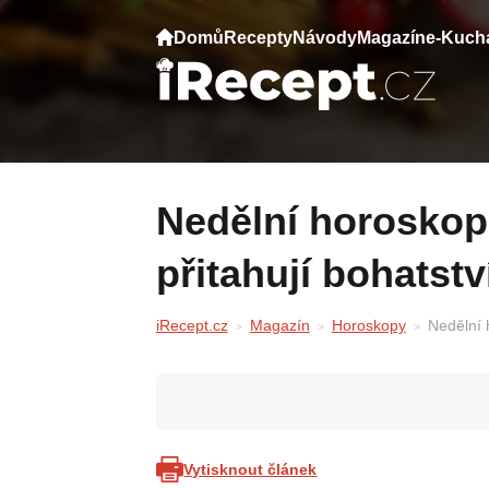
Domů
Recepty
Návody
Magazín
e-Kuch
Nedělní horoskop peněz — 2 znamení
přitahují bohatst
iRecept.cz
Magazín
Horoskopy
Nedělní 
Vytisknout článek