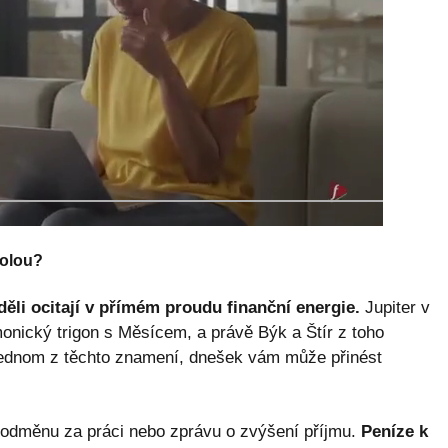
rolou?
ěli ocitají v přímém proudu finanční energie.
Jupiter v
rmonický trigon s Měsícem, a právě Býk a Štír z toho
 v jednom z těchto znamení, dnešek vám může přinést
, odměnu za práci nebo zprávu o zvýšení příjmu.
Peníze k