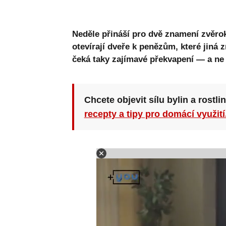
Neděle přináší pro dvě znamení zvěro
otevírají dveře k penězům, které jiná
čeká taky zajímavé překvapení — a ne
Chcete objevit sílu bylin a rostli
recepty a tipy pro domácí využití