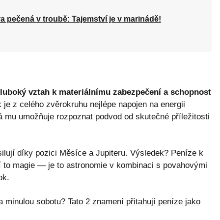
a pečená v troubě: Tajemství je v marinádě!
luboký vztah k materiálnímu zabezpečení a schopnost
je z celého zvěrokruhu nejlépe napojen na energii
terá mu umožňuje rozpoznat podvod od skutečné příležitosti
silují díky pozici Měsíce a Jupiteru. Výsledek? Peníze k
í to magie — je to astronomie v kombinaci s povahovými
ok.
la minulou sobotu?
Tato 2 znamení přitahují peníze jako