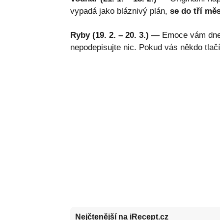
vypadá jako bláznivý plán,
se do tří mě
Ryby (19. 2. – 20. 3.)
— Emoce vám dnes z
nepodepisujte nic. Pokud vás někdo tlačí
Nejčtenější na iRecept.cz