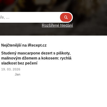
Rozšířené hledání
Nejčtenější na iRecept.cz
Studený mascarpone dezert s piškoty,
malinovým džemem a kokosem: rychlá
sladkost bez pečení
19. 03. 2026
Jan