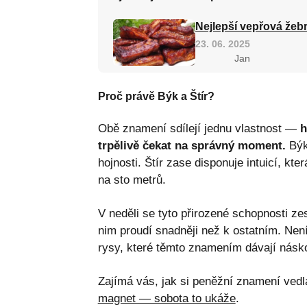
Nejlepší vepřová žebr
23. 06. 2025
Jan
Proč právě Býk a Štír?
Obě znamení sdílejí jednu vlastnost —
h
trpělivě čekat na správný moment.
Býk 
hojnosti. Štír zase disponuje intuicí, k
na sto metrů.
V neděli se tyto přirozené schopnosti ze
nim proudí snadněji než k ostatním. Nen
rysy, které těmto znamením dávají násk
Zajímá vás, jak si peněžní znamení ved
magnet — sobota to ukáže
.