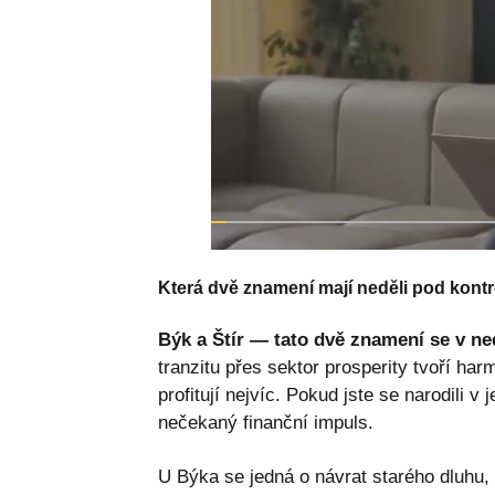
Která dvě znamení mají neděli pod kont
Býk a Štír — tato dvě znamení se v ned
tranzitu přes sektor prosperity tvoří ha
profitují nejvíc. Pokud jste se narodili
nečekaný finanční impuls.
U Býka se jedná o návrat starého dluhu