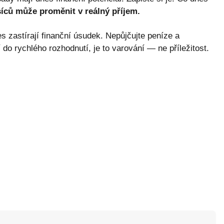
síců může proměnit v reálný příjem.
astírají finanční úsudek. Nepůjčujte peníze a
 do rychlého rozhodnutí, je to varování — ne příležitost.