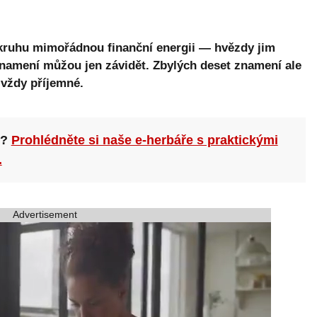
kruhu mimořádnou finanční energii — hvězdy jim
 znamení můžou jen závidět. Zbylých deset znamení ale
 vždy příjemné.
n?
Prohlédněte si naše e-herbáře s praktickými
.
Advertisement