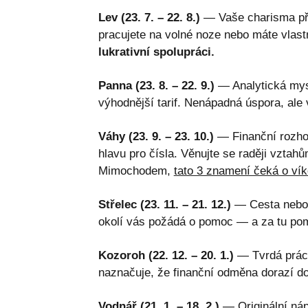
Lev (23. 7. – 22. 8.)
— Vaše charisma přit
pracujete na volné noze nebo máte vlast
lukrativní spolupráci.
Panna (23. 8. – 22. 9.)
— Analytická mys
výhodnější tarif. Nenápadná úspora, ale v
Váhy (23. 9. – 23. 10.)
— Finanční rozhod
hlavu pro čísla. Věnujte se raději vzta
Mimochodem,
tato 3 znamení čeká o vík
Střelec (23. 11. – 21. 12.)
— Cesta nebo 
okolí vás požádá o pomoc — a za tu pom
Kozoroh (22. 12. – 20. 1.)
— Tvrdá práce
naznačuje, že finanční odměna dorazí do
Vodnář (21. 1. – 18. 2.)
— Originální nápa