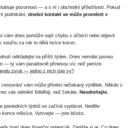
ahuje pozornost — a s ní i obchodní příležitosti. Pokud
ní podnikání,
dnešní kontakt se může proměnit v
l vám dnes pomůže najít chybu v účtech nebo objevit
 součtu za rok to dělá tisíce korun.
nutí odkládejte na příští týden. Dnes nemáte jasnou
hům — ty vám paradoxně přinesou víc než peníze.
endu zvrat — jedno z nich jste vy?
cestování vám může přinést nečekaný výdělek. Někdo z
oc vás odmění štědřeji, než čekáte.
Neodmítejte.
 posledních týdnů se začíná vyplácet. Neděle
 konce měsíce. Vytrvejte — jste blízko.
dy mají dnes finanční potenciál. Zapište si je. Co dnes