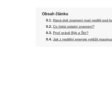
Obsah článku
Která dvě znamení mají neděli pod k
Co čeká ostatní znamení?
Proč právě Býk a Štír?
Jak z nedělní energie vytěžit maxim