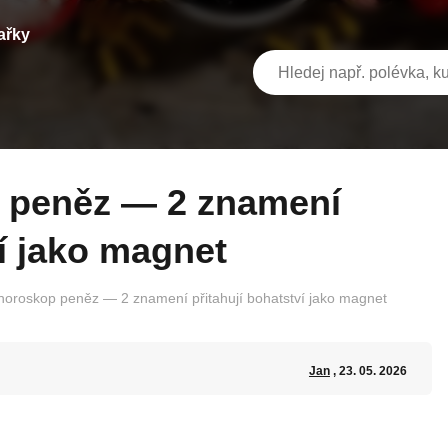
ařky
ví jako magnet
horoskop peněz — 2 znamení přitahují bohatství jako magnet
Jan
, 23. 05. 2026