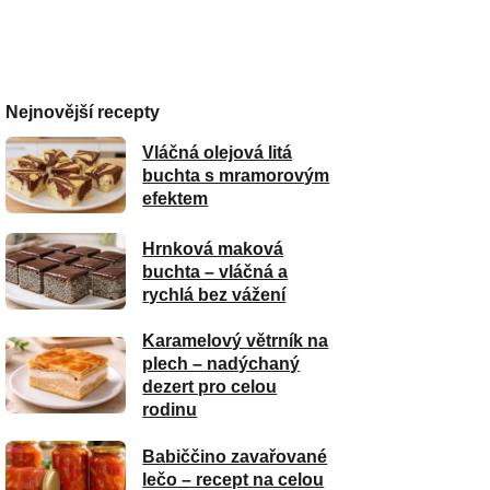
Nejnovější recepty
Vláčná olejová litá
buchta s mramorovým
efektem
Hrnková maková
buchta – vláčná a
rychlá bez vážení
Karamelový větrník na
plech – nadýchaný
dezert pro celou
rodinu
Babiččino zavařované
lečo – recept na celou