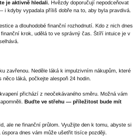
e je aktivně hledali.
Hvězdy doporučují nepodceňovat
 i kdyby vypadala příliš dobře na to, aby byla pravdivá.
nvestice a dlouhodobé finanční rozhodnutí. Kdo z nich dnes
nanční krok, udělá to ve správný čas. Štíří intuice je v
selhává.
u zavřenou. Neděle láká k impulzivním nákupům, které
 něco láká, počkejte alespoň 24 hodin.
kvapení přichází z neočekávaného směru. Možná vám
 zapomněli.
Buďte ve střehu — příležitost bude mít
d, ale ne finanční průlom. Využijte den k tomu, abyste si
á úspora dnes vám může ušetřit tisíce později.