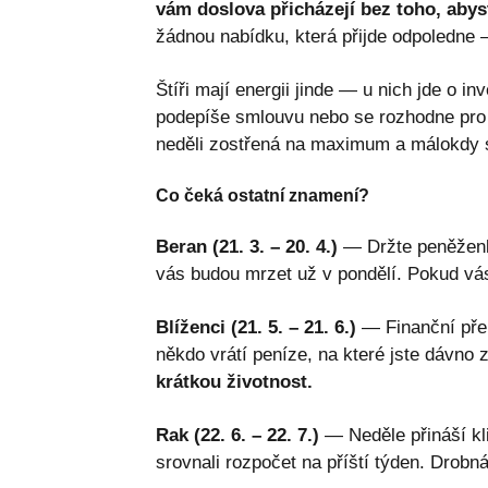
vám doslova přicházejí bez toho, abyst
žádnou nabídku, která přijde odpoledne —
Štíři mají energii jinde — u nich jde o i
podepíše smlouvu nebo se rozhodne pro fi
neděli zostřená na maximum a málokdy 
Co čeká ostatní znamení?
Beran (21. 3. – 20. 4.)
— Držte peněženk
vás budou mrzet už v pondělí. Pokud vás
Blíženci (21. 5. – 21. 6.)
— Finanční pře
někdo vrátí peníze, na které jste dávno
krátkou životnost.
Rak (22. 6. – 22. 7.)
— Neděle přináší kli
srovnali rozpočet na příští týden. Drobn