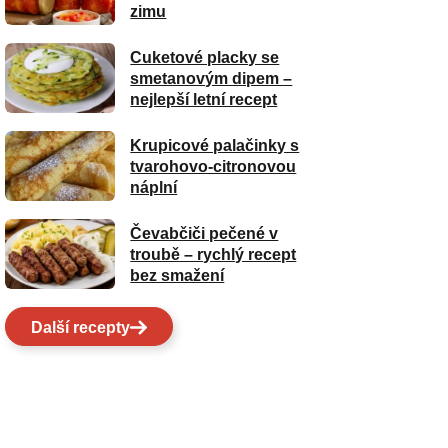
zimu
Cuketové placky se
smetanovým dipem –
nejlepší letní recept
Krupicové palačinky s
tvarohovo-citronovou
náplní
Čevabčiči pečené v
troubě – rychlý recept
bez smažení
Další recepty