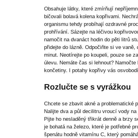
Obsahuje látky, které zmírňují nepříjemn
bičovali bolavá kolena kopřivami. Nechrán
organismu tehdy probíhají ozdravné proc
prohřívání. Sázejte na léčivou kopřivovo
namočit na dvanáct hodin do pěti litrů st
přidejte do lázně. Odpočiňte si ve vaně,
minut. Neotírejte po koupeli, pouze se za
úlevu. Nemáte čas si lehnout? Namočte lá
končetiny. I potahy kopřivy vás osvobod
Rozlučte se s vyrážkou
Chcete se zbavit akné a problematické ple
Nalijte dva a půl decilitru vroucí vody n
Pijte ho nesladěný třikrát denně a brzy s
je bohatá na železo, které je potřebné p
špenátu hodně vitamínu C, který pomáhá