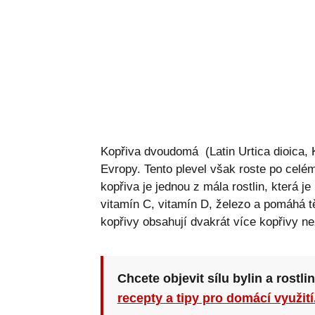
Kopřiva dvoudomá (Latin Urtica dioica, K
Evropy. Tento plevel však roste po celém 
kopřiva je jednou z mála rostlin, která 
vitamín C, vitamín D, železo a pomáhá t
kopřivy obsahují dvakrát více kopřivy ne
Chcete objevit sílu bylin a rostli
recepty a tipy pro domácí využití