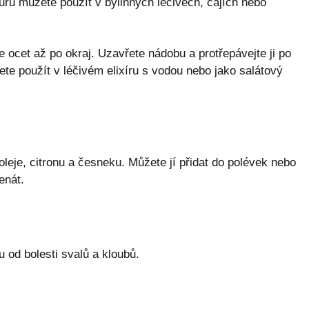
kturu můžete použít v bylinných léčivech, čajích nebo
te ocet až po okraj. Uzavřete nádobu a protřepávejte ji po
ete použít v léčivém elixíru s vodou nebo jako salátový
leje, citronu a česneku. Můžete jí přidat do polévek nebo
enát.
 od bolesti svalů a kloubů.