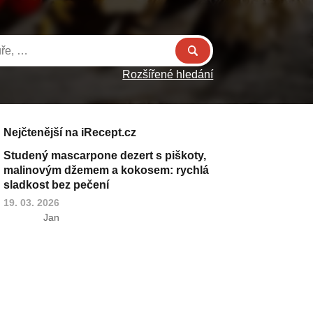
Rozšířené hledání
Nejčtenější na iRecept.cz
Studený mascarpone dezert s piškoty,
malinovým džemem a kokosem: rychlá
sladkost bez pečení
19. 03. 2026
Jan