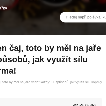
ařky
ůsobů, jak využít sílu
rma!
j, toto by měl na jaře vědět každý: 11 způsobů, jak využít sílu kopřivy
Jan
, 26. 05. 2020