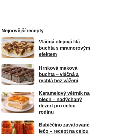
Nejnovější recepty
Vláčná olejová litá
buchta s mramorovým
efektem
Hrnková maková
buchta – vláčná a
rychlá bez vážení
Karamelový větrník na
plech – nadýchaný
dezert pro celou
rodinu
Babiččino zavařované
lečo – recept na celou