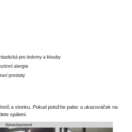
tastická pro ledviny a klouby
ezónní alergie
raví prostaty
 listů a stonku. Pokud položíte palec a ukazováček na
dete spáleni.
Advertisement