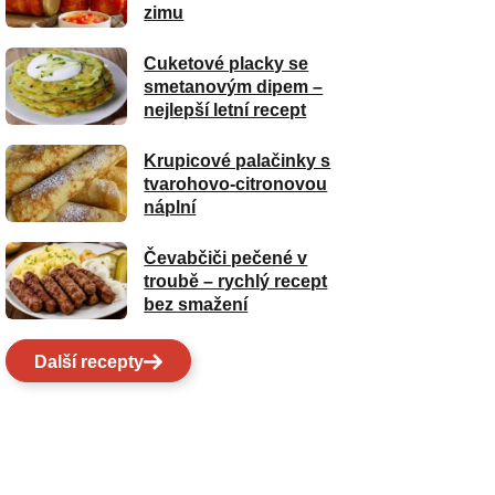
zimu
Cuketové placky se
smetanovým dipem –
nejlepší letní recept
Krupicové palačinky s
tvarohovo-citronovou
náplní
Čevabčiči pečené v
troubě – rychlý recept
bez smažení
Další recepty