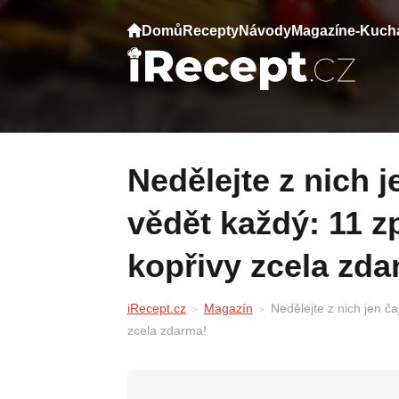
Domů
Recepty
Návody
Magazín
e-Kuch
Nedělejte z nich jen čaj, toto by měl na jaře
vědět každý: 11 zp
kopřivy zcela zda
iRecept.cz
Magazín
Nedělejte z nich jen ča
zcela zdarma!