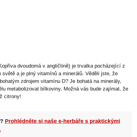
opřiva dvoudomá v angličtině) je trvalka pocházející z
světě a je plný vitamínů a minerálů. Věděli jste, že
je bohatým zdrojem vitamínu D? Je bohatá na minerály,
ělu metabolizovat bílkoviny. Možná vás bude zajímat, že
ž citrony!
n?
Prohlédněte si naše e-herbáře s praktickými
.