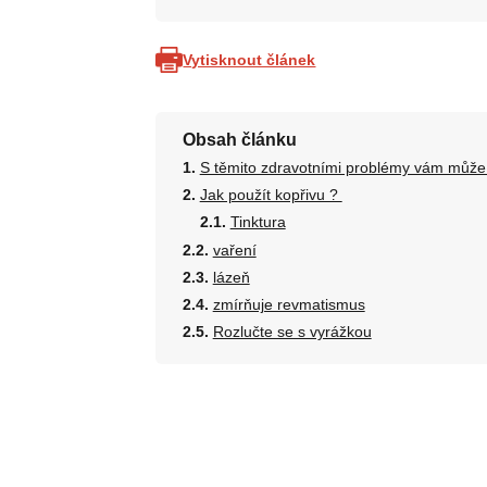
Vytisknout článek
Obsah článku
S těmito zdravotními problémy vám může
Jak použít kopřivu ?
Tinktura
vaření
lázeň
zmírňuje revmatismus
Rozlučte se s vyrážkou