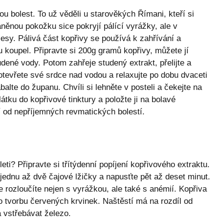
ou bolest. To už věděli u starověkých Římani, kteří si
ěnou pokožku sice pokryjí pálící ​​vyrážky, ale v
esy. Pálivá část kopřivy se používá k zahřívání a
u koupel. Připravte si 200g gramů kopřivy, můžete jí
udené vody. Potom zahřeje studený extrakt, přelijte a
 otevřete své srdce nad vodou a relaxujte po dobu dvaceti
balte do županu. Chvíli si lehněte v posteli a čekejte na
tku do kopřivové tinktury a položte ji na bolavé
í od nepříjemných revmatických bolestí.
ti? Připravte si třítýdenní popíjení kopřivového extraktu.
a jednu až dvě čajové lžičky a napusťte pět až deset minut.
e rozloučíte nejen s vyrážkou, ale také s anémií. Kopřiva
ro tvorbu červených krvinek. Naštěstí má na rozdíl od
 vstřebávat železo.