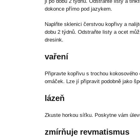
ji po dobu 2 týdnů. Odstraňte listy a tin
dokonce přímo pod jazykem.
Naplňte sklenici čerstvou kopřivy a nalij
dobu 2 týdnů. Odstraňte listy a ocet můž
dresink.
vaření
Připravte kopřivu s trochou kokosového o
omáček. Lze jí připravit podobně jako šp
lázeň
Zkuste horkou síťku. Poskytne vám úlevu
zmírňuje revmatismus