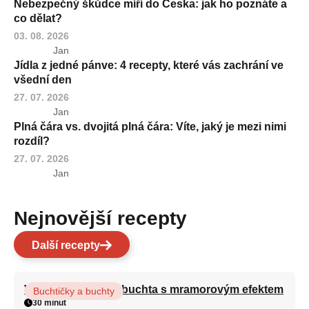
Nebezpečný škůdce míří do Česka: jak ho poznáte a
co dělat?
03. 08. 2026
Jan
Jídla z jedné pánve: 4 recepty, které vás zachrání ve
všední den
27. 07. 2026
Jan
Plná čára vs. dvojitá plná čára: Víte, jaký je mezi nimi
rozdíl?
27. 07. 2026
Jan
Nejnovější recepty
Další recepty
Vláčná olejová litá buchta s mramorovým efektem
Buchtičky a buchty
30 minut