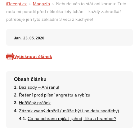
iRecept.cz
Magazín
Nebude vás to stát ani korunu: Tuto
radu mi poradil před několika lety tchán – každý zahrádkář
potřebuje jen tyto zákládní 3 věci z kuchyně!
Jan
, 23. 05. 2020
Vytisknout článek
Obsah článku
Bez sody – Ani ránu!
Řešení proti plísní angreštu a rybízu
Hořčičný prášek
Zázrak zvaný droždí ( může být i po datu spotřeby)
Co na ochranu rajčat, jahod, lilku a brambor?