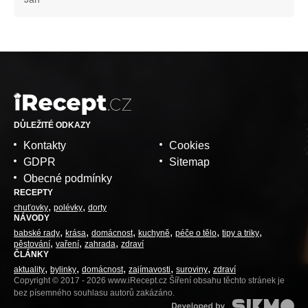
DŮLEŽITÉ ODKAZY
Kontakty
Cookies
GDPR
Sitemap
Obecné podmínky
RECEPTY
chuťovky
polévky
dorty
NÁVODY
babské rady
krása
domácnost
kuchyně
péče o tělo
tipy a triky
pěstování
vaření
zahrada
zdraví
ČLÁNKY
aktuality
bylinky
domácnost
zajímavosti
suroviny
zdraví
Copyright © 2017 - 2026 www.iRecept.cz Šíření obsahu těchto stránek je
bez písemného souhlasu autorů zakázáno.