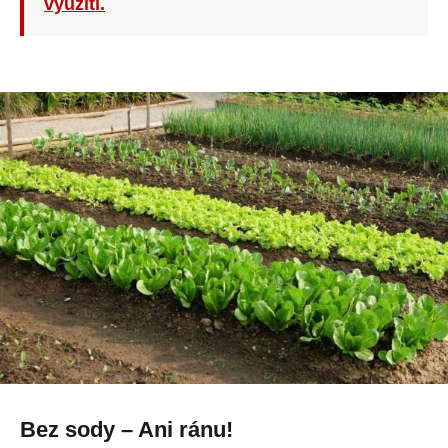
využití.
Bez sody – Ani ránu!