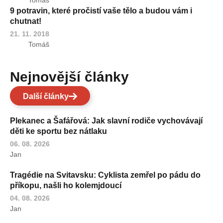
9 potravin, které pročistí vaše tělo a budou vám i
chutnat!
21. 11. 2018
Tomáš
Nejnovější články
Další články
Plekanec a Šafářová: Jak slavní rodiče vychovávají
děti ke sportu bez nátlaku
06. 08. 2026
Jan
Tragédie na Svitavsku: Cyklista zemřel po pádu do
příkopu, našli ho kolemjdoucí
04. 08. 2026
Jan