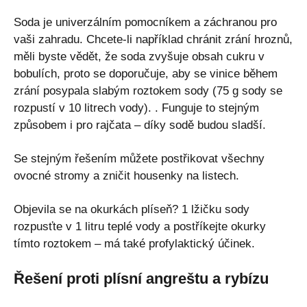
Soda je univerzálním pomocníkem a záchranou pro
vaši zahradu. Chcete-li například chránit zrání hroznů,
měli byste vědět, že soda zvyšuje obsah cukru v
bobulích, proto se doporučuje, aby se vinice během
zrání posypala slabým roztokem sody (75 g sody se
rozpustí v 10 litrech vody). . Funguje to stejným
způsobem i pro rajčata – díky sodě budou sladší.
Se stejným řešením můžete postřikovat všechny
ovocné stromy a zničit housenky na listech.
Objevila se na okurkách plíseň? 1 lžičku sody
rozpusťte v 1 litru teplé vody a postříkejte okurky
tímto roztokem – má také profylaktický účinek.
Řešení proti plísní angreštu a rybízu