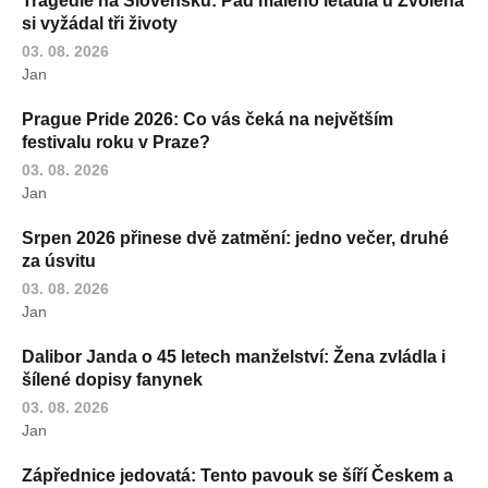
Tragédie na Slovensku: Pád malého letadla u Zvolena
si vyžádal tři životy
03. 08. 2026
Jan
Prague Pride 2026: Co vás čeká na největším
festivalu roku v Praze?
03. 08. 2026
Jan
Srpen 2026 přinese dvě zatmění: jedno večer, druhé
za úsvitu
03. 08. 2026
Jan
Dalibor Janda o 45 letech manželství: Žena zvládla i
šílené dopisy fanynek
03. 08. 2026
Jan
Zápřednice jedovatá: Tento pavouk se šíří Českem a