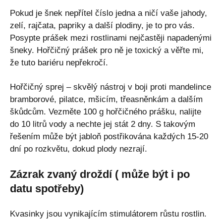
Pokud je šnek nepřítel číslo jedna a ničí vaše jahody,
zelí, rajčata, papriky a další plodiny, je to pro vás.
Posypte prášek mezi rostlinami nejčastěji napadenými
šneky. Hořčičný prášek pro ně je toxický a věřte mi,
že tuto bariéru nepřekročí.
Hořčičný sprej – skvělý nástroj v boji proti mandelince
bramborové, pilatce, mšicím, třeasněnkám a dalším
škůdcům. Vezměte 100 g hořčičného prášku, nalijte
do 10 litrů vody a nechte jej stát 2 dny. S takovým
řešením může být jabloň postřikována každých 15-20
dní po rozkvětu, dokud plody nezrají.
Zázrak zvaný droždí ( může být i po
datu spotřeby)
Kvasinky jsou vynikajícím stimulátorem růstu rostlin.