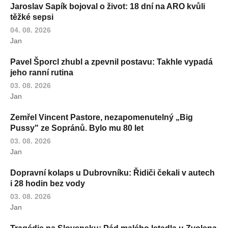
Jaroslav Sapík bojoval o život: 18 dní na ARO kvůli
těžké sepsi
04. 08. 2026
Jan
Pavel Šporcl zhubl a zpevnil postavu: Takhle vypadá
jeho ranní rutina
03. 08. 2026
Jan
Zemřel Vincent Pastore, nezapomenutelný „Big
Pussy" ze Sopránů. Bylo mu 80 let
03. 08. 2026
Jan
Dopravní kolaps u Dubrovníku: Řidiči čekali v autech
i 28 hodin bez vody
03. 08. 2026
Jan