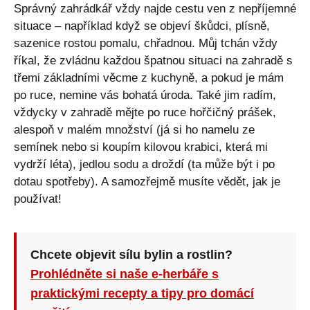
Správný zahrádkář vždy najde cestu ven z nepříjemné
situace – například když se objeví škůdci, plísně,
sazenice rostou pomalu, chřadnou. Můj tchán vždy
říkal, že zvládnu každou špatnou situaci na zahradě s
třemi základními věcme z kuchyně, a pokud je mám
po ruce, nemine vás bohatá úroda. Také jim radím,
vždycky v zahradě mějte po ruce hořčičný prášek,
alespoň v malém množství (já si ho namelu ze
semínek nebo si koupím kilovou krabici, která mi
vydrží léta), jedlou sodu a droždí (ta může být i po
dotau spotřeby). A samozřejmě musíte vědět, jak je
používat!
Chcete objevit sílu bylin a rostlin?
Prohlédněte si naše e-herbáře s
praktickými recepty a tipy pro domácí