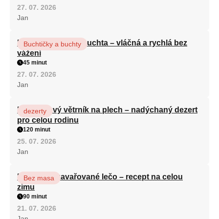
27. 07. 2026
Jan
Hrnková maková buchta – vláčná a rychlá bez
Buchtičky a buchty
vážení
45 minut
27. 07. 2026
Jan
Karamelový větrník na plech – nadýchaný dezert
dezerty
pro celou rodinu
120 minut
25. 07. 2026
Jan
Babiččino zavařované lečo – recept na celou
Bez masa
zimu
90 minut
21. 07. 2026
Jan