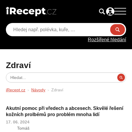
Rozšířené hledání
Zdraví
iRecept.cz
Návody
Zdraví
Akutní pomoc při vředech a abcesech. Skvělé řešení
kožních prolbémů pro problém mnoha lidí
17. 06. 2024
Tomáš