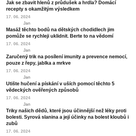
Jak se zbavit hlenů z průdušek a hrdla? Domácí
recepty s okamžitým výsledkem
17. 06. 2024
Jan
Masáž těchto bodů na dětských chodidlech jim
pomůže se rychleji uklidnit. Berte to na vědomí
17. 06. 2024
Jan
Zaručený trik na posílení imunity a prevence nemocí,
pouze z řepy, jablka a mrkve
17. 06. 2024
Jan
Utište hučení a pískání v uších pomocí těchto 5
vědeckých ověřených způsobů
17. 06. 2024
Jan
Triky našich dědů, které jsou účinnější než léky proti
bolesti. Syrová slanina a její účinky na bolest kloubů i
zubů
17. 06. 2024