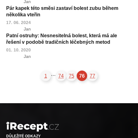
Jan
Pár kapek této směsi zastaví bolest zubu během
několika vteřin
17. 06. 2024
Jan
Patní ostruhy: Nesnesitelná bolest, která má ale
řešení v podobě tradičních léčebných metod
01. 10. 2020
Jan
…
1
74
75
76
77
DŮLEŽITÉ ODKAZY