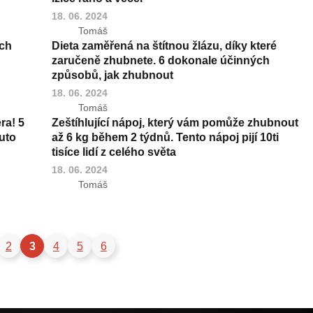
18. 06. 2024
Tomáš
ech
Dieta zaměřená na štítnou žlázu, díky které
zaručeně zhubnete. 6 dokonale účinných
způsobů, jak zhubnout
18. 06. 2024
Tomáš
ra! 5
Zeštíhlující nápoj, který vám pomůže zhubnout
uto
až 6 kg během 2 týdnů. Tento nápoj pijí 10ti
tisíce lidí z celého světa
18. 06. 2024
Tomáš
2
3
4
5
6