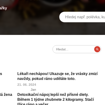
ařky
ás
Lékaři nechápou! Ukazuje se, že vrásky zmizí
navždy, pokud ráno uděláte toto.
21. 06. 2024
Jan
dá žena
Detoxikační nápoj lepší než přísné diety.
Během 1 týdne zhubnete 2 kilogramy. Stačí
lžíce ráno a večer