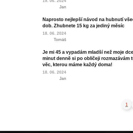
19. 06. 2024
Jan
Naprosto nejlepší návod na hubnutí vš
dob. Zhubnete 15 kg za jediný měsíc
18. 06. 2024
Tomáš
Je mi 45 a vypadám mladší než moje dce
minut denně si po obličeji rozmazávám t
věc, kterou máme každý doma!
18. 06. 2024
Jan
1