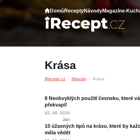
Domů
Recepty
Návody
Magazín
e-Kuch
Krása
iRecept.cz
Návody
Krása
6 Neobvyklých použití česneku, které v
překvapí!
02. 08. 2024
Jan
10 úžasných tipů na krásu, které by kaž
měla vědět