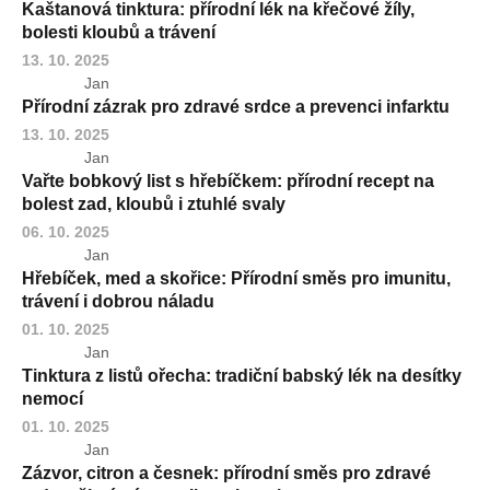
Kaštanová tinktura: přírodní lék na křečové žíly,
bolesti kloubů a trávení
13. 10. 2025
Jan
Přírodní zázrak pro zdravé srdce a prevenci infarktu
13. 10. 2025
Jan
Vařte bobkový list s hřebíčkem: přírodní recept na
bolest zad, kloubů i ztuhlé svaly
06. 10. 2025
Jan
Hřebíček, med a skořice: Přírodní směs pro imunitu,
trávení i dobrou náladu
01. 10. 2025
Jan
Tinktura z listů ořecha: tradiční babský lék na desítky
nemocí
01. 10. 2025
Jan
Zázvor, citron a česnek: přírodní směs pro zdravé