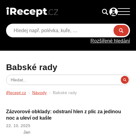
Rozšířené hledání
Babské rady
iRecept.cz
Návody
Babské rady
Zázvorové obklady: odstraní hlen z plic za jedinou
noc a uleví od kašle
22. 10. 2025
Jan