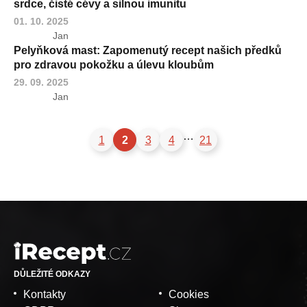
srdce, čisté cévy a silnou imunitu
01. 10. 2025
Jan
Pelyňková mast: Zapomenutý recept našich předků
pro zdravou pokožku a úlevu kloubům
29. 09. 2025
Jan
…
1
2
3
4
21
DŮLEŽITÉ ODKAZY
Kontakty
Cookies