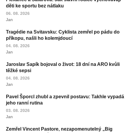
děti ke sportu bez nátlaku
06. 08. 2026
Jan
Tragédie na Svitavsku: Cyklista zemřel po pádu do
příkopu, našli ho kolemjdoucí
04. 08. 2026
Jan
Jaroslav Sapík bojoval o život: 18 dní na ARO kvůli
těžké sepsi
04. 08. 2026
Jan
Pavel Šporcl zhubl a zpevnil postavu: Takhle vypadá
jeho ranní rutina
03. 08. 2026
Jan
Zemřel Vincent Pastore, nezapomenutelný „Big