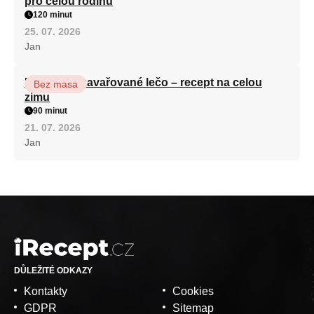
pro celou rodinu
120 minut
25. 07. 2026
Jan
Babiččino zavařované lečo – recept na celou
Bez masa
zimu
90 minut
21. 07. 2026
Jan
DŮLEŽITÉ ODKAZY
Kontakty
Cookies
GDPR
Sitemap