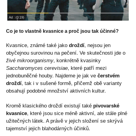
Co je to vlastně kvasnice a proč jsou tak účinné?
Kvasnice, známé také jako
droždí
, nejsou jen
obyčejnou surovinou na pečení. Ve skutečnosti jde o
živé mikroorganismy
, konkrétně kvasinky
Saccharomyces cerevisiae
, které patří mezi
jednobuněčné houby. Najdeme je jak ve
čerstvém
droždí
, tak i v sušené formě, přičemž obě varianty
obsahují podobné množství aktivních kultur.
Kromě klasického droždí existují také
pivovarské
kvasnice
, které jsou sice méně aktivní, ale stále plné
užitečných látek. A právě v jejich složení se skrývá
tajemství jejich blahodárných účinků.