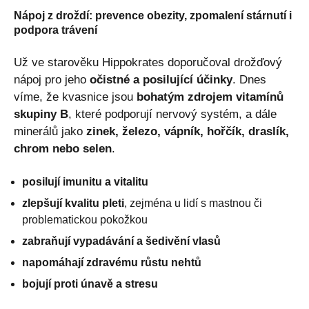
Nápoj z droždí: prevence obezity, zpomalení stárnutí i
podpora trávení
Už ve starověku Hippokrates doporučoval drožďový
nápoj pro jeho
očistné a posilující účinky
. Dnes
víme, že kvasnice jsou
bohatým zdrojem vitamínů
skupiny B
, které podporují nervový systém, a dále
minerálů jako
zinek, železo, vápník, hořčík, draslík,
chrom nebo selen
.
posilují imunitu a vitalitu
zlepšují kvalitu pleti
, zejména u lidí s mastnou či
problematickou pokožkou
zabraňují vypadávání a šedivění vlasů
napomáhají zdravému růstu nehtů
bojují proti únavě a stresu