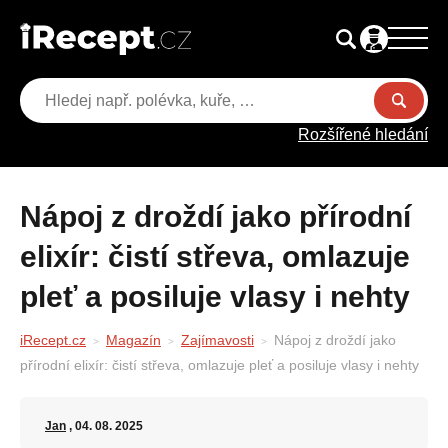
Rozšířené hledání
Nápoj z droždí jako přírodní
elixír: čistí střeva, omlazuje
pleť a posiluje vlasy i nehty
iRecept.cz
Magazín
Zajímavosti
Nápoj z droždí jako
přírodní elixír: čistí střeva, omlazuje pleť a posiluje vlasy i nehty
Jan
, 04. 08. 2025