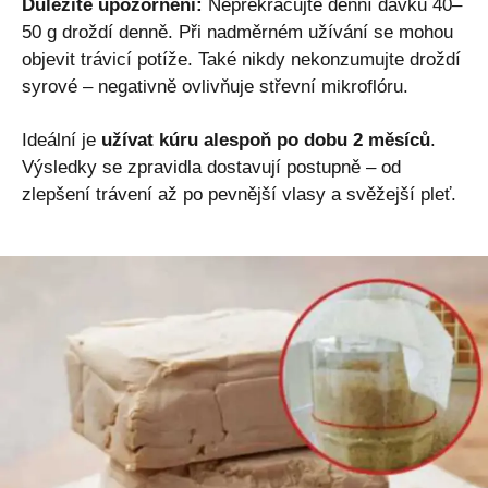
Důležité upozornění:
Nepřekračujte denní dávku 40–
50 g droždí denně. Při nadměrném užívání se mohou
objevit trávicí potíže. Také nikdy nekonzumujte droždí
syrové – negativně ovlivňuje střevní mikroflóru.
Ideální je
užívat kúru alespoň po dobu 2 měsíců
.
Výsledky se zpravidla dostavují postupně – od
zlepšení trávení až po pevnější vlasy a svěžejší pleť.