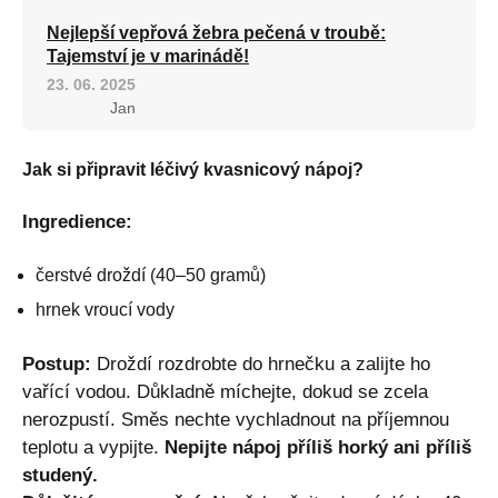
Nejlepší vepřová žebra pečená v troubě:
Tajemství je v marinádě!
23. 06. 2025
Jan
Jak si připravit léčivý kvasnicový nápoj?
Ingredience:
čerstvé droždí (40–50 gramů)
hrnek vroucí vody
Postup:
Droždí rozdrobte do hrnečku a zalijte ho
vařící vodou. Důkladně míchejte, dokud se zcela
nerozpustí. Směs nechte vychladnout na příjemnou
teplotu a vypijte.
Nepijte nápoj příliš horký ani příliš
studený.