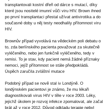
transplantovali kostní dřeň od dárce s mutací, díky
které jsou nositelé imunní vůči viru HIV. Brown ihned
po první transplantaci přestal užívat antivirotika a do
současné doby u něj testy neodhalily přítomnost viru
HIV.
Brownův případ vyvolává na vědeckém poli debatu o
to, zda berlínského pacienta považovat za skutečně
vyléčeného, ​​nebo jen funkčně vyléčeného, ​​tedy v
remisi. To je stav, kdy pacient nemá žádné příznaky
nemoci, jejíž přítomnost se stále předpokládá.
Úspěch zaručila zvláštní mutace
Podobný případ se nově stal iv Londýně. O
londýnském pacientovi je známo, že mu lékaři
diagnostikovali virus HIV v těle v roce 2003. Léky,
jejichž úkolem je rozvoj infekce zpomalovat, ale začal
brát až v roce 2012. Důvod odkladu terapie nebyl