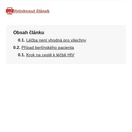
Vytisknout článek
Obsah článku
Léčba není vhodná pro všechny
Případ berlínského pacienta
Krok na cestě k léčbě HIV