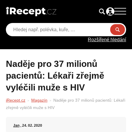
Rozšířené hledání
Naděje pro 37 milionů
pacientů: Lékaři zřejmě
vyléčili muže s HIV
iRecept.cz
Magazín
Naděje pro 37 milionů pacientů: Lékaři
zřejmě vyléčili muže s HIV
Jan
, 24. 02. 2020