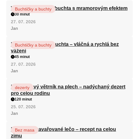
Vláčná olejová litá buchta s mramorovým efektem
Buchtičky a buchty
30 minut
27. 07. 2026
Jan
Hrnková maková buchta – vláčná a rychlá bez
Buchtičky a buchty
vážení
45 minut
27. 07. 2026
Jan
Karamelový větrník na plech – nadýchaný dezert
dezerty
pro celou rodinu
120 minut
25. 07. 2026
Jan
Babiččino zavařované lečo – recept na celou
Bez masa
zimu