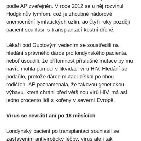
podle AP zveřejněn. V roce 2012 se u něj rozvinul
Hodgkinův lymfom, což je zhoubné nádorové
onemocnění lymfatických uzlin, ao čtyři roky později
pacient souhlasil s transplantací kostní dřeně.
Lékaři pod Guptovým vedením se soustředili na
hledání správného dárce pro londýnského pacienta,
neboť usoudili, že přítomnost příslušné mutace by mu
navíc mohla pomoci v likvidaci viru HIV. Hledání se
podařilo, protože dárce mutaci získal po obou
rodičích. AP poznamenala, že takovou genetickou
výbavu, která chrání před většinou virů HIV, má asi
jedno procento lidí s kořeny v severní Evropě.
Virus se nevrátil ani po 18 měsících
Londýnský pacient po transplantaci souhlasil se
zastavením antiviroticky léčby, virus ale i tak