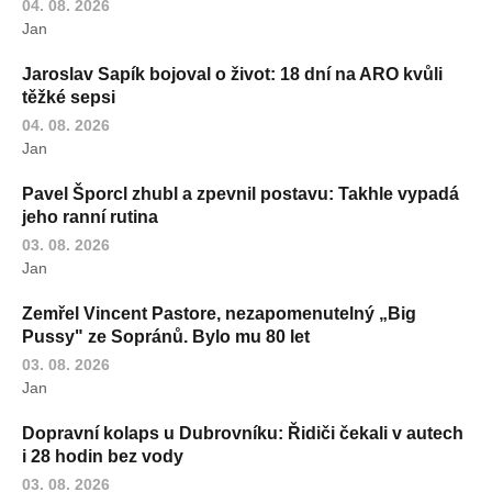
04. 08. 2026
Jan
Jaroslav Sapík bojoval o život: 18 dní na ARO kvůli
těžké sepsi
04. 08. 2026
Jan
Pavel Šporcl zhubl a zpevnil postavu: Takhle vypadá
jeho ranní rutina
03. 08. 2026
Jan
Zemřel Vincent Pastore, nezapomenutelný „Big
Pussy" ze Sopránů. Bylo mu 80 let
03. 08. 2026
Jan
Dopravní kolaps u Dubrovníku: Řidiči čekali v autech
i 28 hodin bez vody
03. 08. 2026