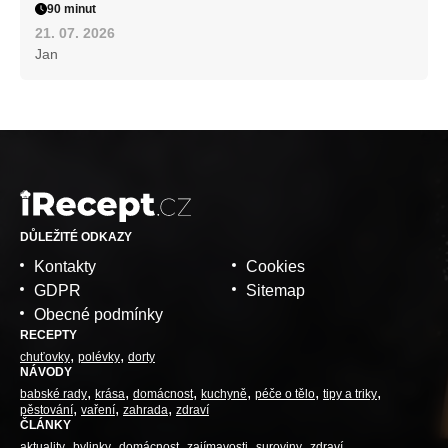
90 minut
21. 07. 2026
Jan
DŮLEŽITÉ ODKAZY
Kontakty
Cookies
GDPR
Sitemap
Obecné podmínky
RECEPTY
chuťovky
polévky
dorty
NÁVODY
babské rady
krása
domácnost
kuchyně
péče o tělo
tipy a triky
pěstování
vaření
zahrada
zdraví
ČLÁNKY
aktuality
bylinky
domácnost
zajímavosti
suroviny
zdraví