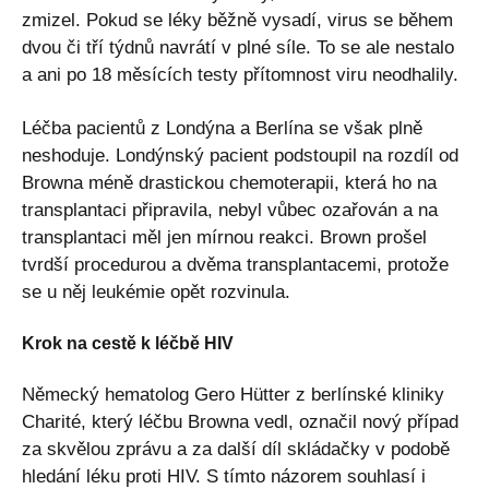
zmizel. Pokud se léky běžně vysadí, virus se během
dvou či tří týdnů navrátí v plné síle. To se ale nestalo
a ani po 18 měsících testy přítomnost viru neodhalily.
Léčba pacientů z Londýna a Berlína se však plně
neshoduje. Londýnský pacient podstoupil na rozdíl od
Browna méně drastickou chemoterapii, která ho na
transplantaci připravila, nebyl vůbec ozařován a na
transplantaci měl jen mírnou reakci. Brown prošel
tvrdší procedurou a dvěma transplantacemi, protože
se u něj leukémie opět rozvinula.
Krok na cestě k léčbě HIV
Německý hematolog Gero Hütter z berlínské kliniky
Charité, který léčbu Browna vedl, označil nový případ
za skvělou zprávu a za další díl skládačky v podobě
hledání léku proti HIV. S tímto názorem souhlasí i