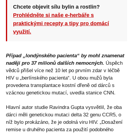
Chcete objevit sílu bylin a rostlin?
Prohlédněte si naše e-herbáře s
praktickými recepty a tipy pro domácí
využití.
Případ „londýnského pacienta“ by mohl znamenat
naději pro 37 milionů dalších nemocných.
Úspěch
vědců přišel více než 10 let po prvním zdar v léčbě
HIV u „berlínského pacienta“. U obou mužů byla
provedena transplantace kostní dřeně od dárců s
vzácnou genetickou mutací, uvedla stanice CNN.
Hlavní autor studie Ravindra Gupta vysvětlil, že oba
dárci měli genetickou mutaci delta 32 genu CCR5, o
níž bylo prokázáno, že je odolná viru HIV. „Dosažení
remise u druhého pacienta za použití podobného