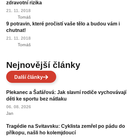
zdravotní rizika
21. 11. 2018
Tomáš
9 potravin, které pročistí vaše tělo a budou vám i
chutnat!
21. 11. 2018
Tomáš
Nejnovější články
Další články
Plekanec a Šafářová: Jak slavní rodiče vychovávají
děti ke sportu bez nátlaku
06. 08. 2026
Jan
Tragédie na Svitavsku: Cyklista zemřel po pádu do
příkopu, našli ho kolemjdoucí