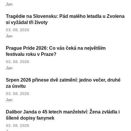
Jan
Tragédie na Slovensku: Pád malého letadla u Zvolena
si vyžádal tři životy
03. 08. 2026
Jan
Prague Pride 2026: Co vás čeká na největším
festivalu roku v Praze?
03. 08. 2026
Jan
Srpen 2026 přinese dvě zatmění: jedno večer, druhé
za úsvitu
03. 08. 2026
Jan
Dalibor Janda o 45 letech manželství: Žena zvládla i
šílené dopisy fanynek
03. 08. 2026