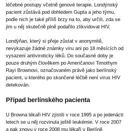
léčebné postupy včetně genové terapie. Londýnský
pacient zůstává pod dohledem Gupta a jeho týmu,
podle nich je také příliš brzy na to, aby určili, zda se
jim u něj skutečně plně podařilo zlikvidovat HIV.
Londýňan, který si přeje zůstat v anonymitě,
nevykazuje žádné známky viru ani po 18 měsících od
vysazení antiviroticky léků. Do současné doby je
pouze druhým člověkem po Američanovi Timothym
Rayi Brownovi, označovaném právě jako berlínský
pacient, u kterého po skončené léčbě není virus HIV
detekován.
Případ berlínského pacienta
U Browna lékaři HIV zjistili v roce 1995 a po jedenácti
letech se u něj rozvinula ještě leukémie. V roce 2007
a pak znovu v roce 2008 mu lékaři v Berlíně