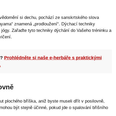
vědomění si dechu, pochází ze sanskrtského slova
 „ayama“ znamená „prodloužení“. Dýchací techniky
 jógy. Zařaďte tyto techniky dýchání do Vašeho tréninku a
vičení.
n?
Prohlédněte si naše e-herbáře s praktickými
.
lovně
ut plochého bříška, aniž byste museli dřít v posilovně,
mohou být stejně účinné, pokud jde o spalování břišního