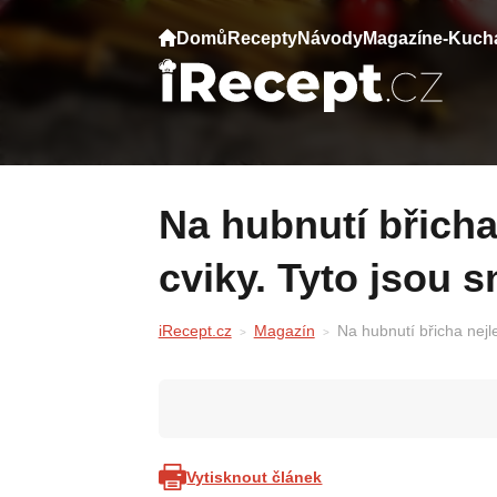
Domů
Recepty
Návody
Magazín
e-Kuch
Na hubnutí břicha nejlepe fungují dýchací
cviky. Tyto jsou s
iRecept.cz
Magazín
Na hubnutí břicha nejle
Vytisknout článek