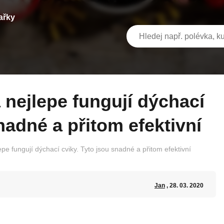
ařky
nadné a přitom efektivní
pe fungují dýchací cviky. Tyto jsou snadné a přitom efektivní
Jan
, 28. 03. 2020