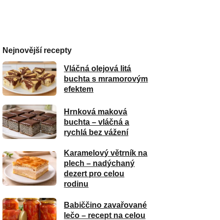
Nejnovější recepty
Vláčná olejová litá
buchta s mramorovým
efektem
Hrnková maková
buchta – vláčná a
rychlá bez vážení
Karamelový větrník na
plech – nadýchaný
dezert pro celou
rodinu
Babiččino zavařované
lečo – recept na celou