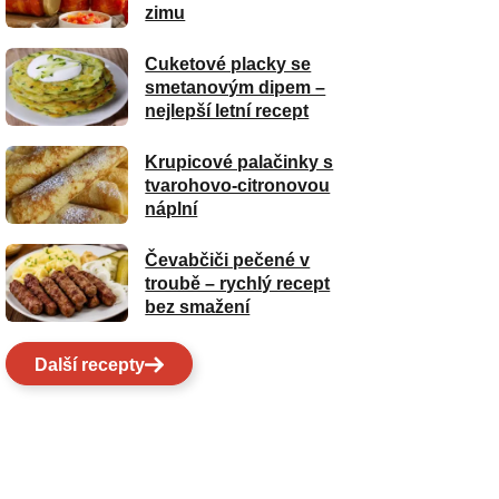
zimu
Cuketové placky se
smetanovým dipem –
nejlepší letní recept
Krupicové palačinky s
tvarohovo-citronovou
náplní
Čevabčiči pečené v
troubě – rychlý recept
bez smažení
Další recepty