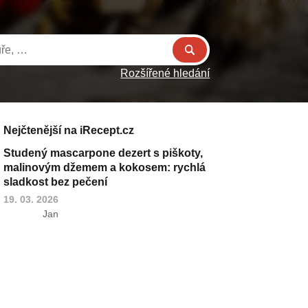
Rozšířené hledání
Nejčtenější na iRecept.cz
Studený mascarpone dezert s piškoty,
malinovým džemem a kokosem: rychlá
sladkost bez pečení
19. 03. 2026
Jan