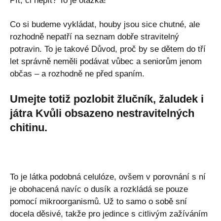
Pít, či nepít? To je otázka!
Co si budeme vykládat, houby jsou sice chutné, ale
rozhodně nepatří na seznam dobře stravitelný
potravin. To je takové Důvod, proč by se dětem do tří
let správně neměli podávat vůbec a seniorům jenom
občas – a rozhodně ne před spaním.
Umejte totiž pozlobit žlučník, žaludek i
játra Kvůli obsazeno nestravitelných
chitinu.
To je látka podobná celulóze, ovšem v porovnání s ní
je obohacená navíc o dusík a rozkládá se pouze
pomocí mikroorganismů. Už to samo o sobě sní
docela děsivé, takže pro jedince s citlivým zažíváním