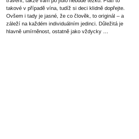
trávení, takže vám po jidlo nebude těžko. Platí to
takové v případě vína, tudíž si deci klidně dopřejte.
Ovšem i tady je jasné, že co člověk, to originál – a
záleží na každém individuálním jedinci. Důležitá je
hlavně umírněnost, ostatně jako vždycky …