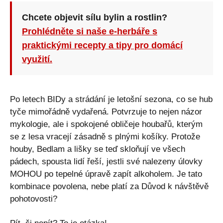
Chcete objevit sílu bylin a rostlin?
Prohlédněte si naše e-herbáře s
praktickými recepty a tipy pro domácí
využití.
Po letech BIDy a strádání je letošní sezona, co se hub
tyče mimořádně vydařená. Potvrzuje to nejen názor
mykologie, ale i spokojené obličeje houbařů, kterým
se z lesa vracejí zásadně s plnými košíky. Protože
houby, Bedlam a lišky se teď skloňují ve všech
pádech, spousta lidí řeší, jestli své nalezeny úlovky
MOHOU po tepelné úpravě zapít alkoholem. Je tato
kombinace povolena, nebe platí za Důvod k návštěvě
pohotovosti?