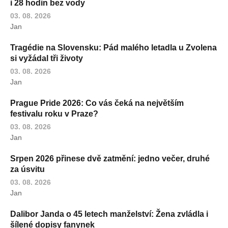
i 28 hodin bez vody
03. 08. 2026
Jan
Tragédie na Slovensku: Pád malého letadla u Zvolena
si vyžádal tři životy
03. 08. 2026
Jan
Prague Pride 2026: Co vás čeká na největším
festivalu roku v Praze?
03. 08. 2026
Jan
Srpen 2026 přinese dvě zatmění: jedno večer, druhé
za úsvitu
03. 08. 2026
Jan
Dalibor Janda o 45 letech manželství: Žena zvládla i
šílené dopisy fanynek