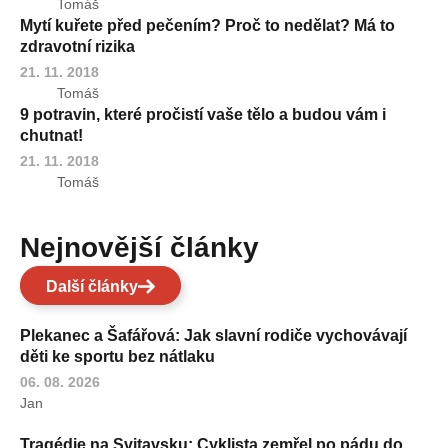
Tomáš
Mytí kuřete před pečením? Proč to nedělat? Má to
zdravotní rizika
21. 11. 2018
Tomáš
9 potravin, které pročistí vaše tělo a budou vám i
chutnat!
21. 11. 2018
Tomáš
Nejnovější články
Další články
Plekanec a Šafářová: Jak slavní rodiče vychovávají
děti ke sportu bez nátlaku
06. 08. 2026
Jan
Tragédie na Svitavsku: Cyklista zemřel po pádu do