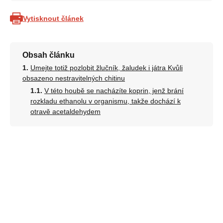
Vytisknout článek
Obsah článku
Umejte totiž pozlobit žlučník, žaludek i játra Kvůli
obsazeno nestravitelných chitinu
V této houbě se nacházíte koprin, jenž brání
rozkladu ethanolu v organismu, takže dochází k
otravě acetaldehydem