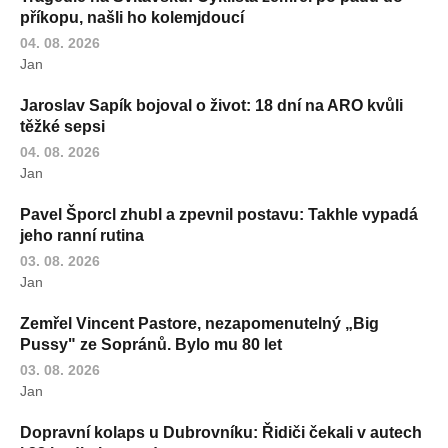
příkopu, našli ho kolemjdoucí
04. 08. 2026
Jan
Jaroslav Sapík bojoval o život: 18 dní na ARO kvůli
těžké sepsi
04. 08. 2026
Jan
Pavel Šporcl zhubl a zpevnil postavu: Takhle vypadá
jeho ranní rutina
03. 08. 2026
Jan
Zemřel Vincent Pastore, nezapomenutelný „Big
Pussy" ze Sopránů. Bylo mu 80 let
03. 08. 2026
Jan
Dopravní kolaps u Dubrovníku: Řidiči čekali v autech