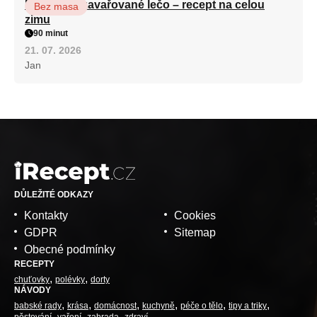
Babiččino zavařované lečo – recept na celou
Bez masa
zimu
90 minut
21. 07. 2026
Jan
DŮLEŽITÉ ODKAZY
Kontakty
Cookies
GDPR
Sitemap
Obecné podmínky
RECEPTY
chuťovky
polévky
dorty
NÁVODY
babské rady
krása
domácnost
kuchyně
péče o tělo
tipy a triky