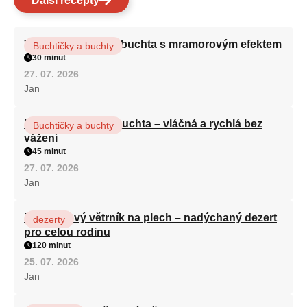
Další recepty
Vláčná olejová litá buchta s mramorovým efektem
Buchtičky a buchty
30 minut
27. 07. 2026
Jan
Hrnková maková buchta – vláčná a rychlá bez
Buchtičky a buchty
vážení
45 minut
27. 07. 2026
Jan
Karamelový větrník na plech – nadýchaný dezert
dezerty
pro celou rodinu
120 minut
25. 07. 2026
Jan