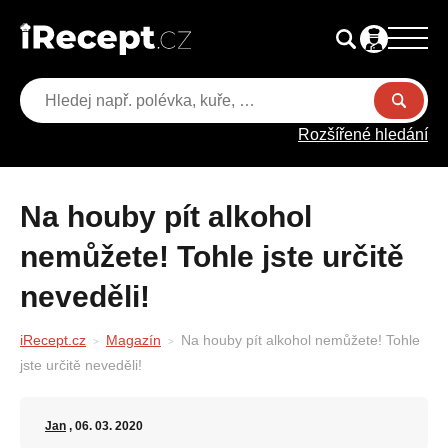
Rozšířené hledání
Na houby pít alkohol
nemůžete! Tohle jste určitě
neveděli!
iRecept.cz
Magazín
Na houby pít alkohol nemůžete! Tohle
jste určitě neveděli!
Jan
, 06. 03. 2020