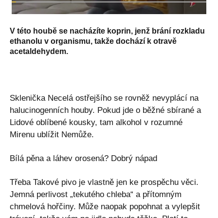
V této houbě se nacházíte koprin, jenž brání rozkladu
ethanolu v organismu, takže dochází k otravě
acetaldehydem.
Sklenička Necelá ostřejšího se rovněž nevyplácí na
halucinogenních houby. Pokud jde o běžné sbírané a
Lidové oblíbené kousky, tam alkohol v rozumné
Mirenu ublížit Nemůže.
Bílá pěna a láhev orosená? Dobrý nápad
Třeba Takové pivo je vlastně jen ke prospěchu věci.
Jemná perlivost „tekutého chleba“ a přítomným
chmelová hořčiny. Může naopak popohnat a vylepšit