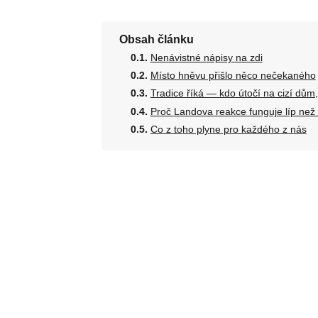
Obsah článku
Nenávistné nápisy na zdi
Místo hněvu přišlo něco nečekaného
Tradice říká — kdo útočí na cizí dům, 
Proč Landova reakce funguje líp než
Co z toho plyne pro každého z nás