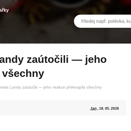
ařky
a všechny
iela Landy zaútočili — jeho reakce překvapila všechny
Jan
, 18. 05. 2026