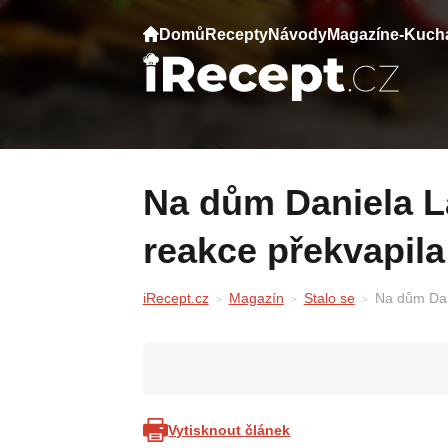
Domů
Recepty
Návody
Magazín
e-Kuch
Na dům Daniela Landy zaútočili — jeho
reakce překvapil
iRecept.cz
Magazín
Stalo se
Na dům Dan
Vytisknout článek