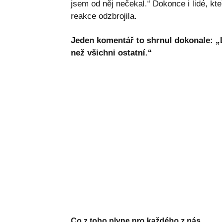
jsem od něj nečekal.“ Dokonce i lidé, kte
reakce odzbrojila.
Jeden komentář to shrnul dokonale: „La
než všichni ostatní.“
Co z toho plyne pro každého z nás