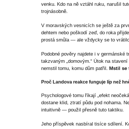
venku. Kdo na ně vztáhl ruku, narušil tu
trojnásobně.
V moravských vesnicích se ještě za prvn
dehtem nebo poškodí zeď, do roka přijde
prostá smůla — ale vždycky se to vrátilo
Podobné pověry najdete i v germánské 
takzvaným „domovým.“ Útok na stavení z
nemstil tomu, komu dům patřil.
Mstil se
Proč Landova reakce funguje líp než hn
Psychologové tomu říkají „efekt neoček
dostane klid, ztratí půdu pod nohama. 
intuitivně — použil přesně tuto taktiku.
Jeho příspěvek nasbíral tisíce sdílení. K