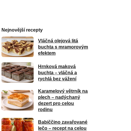
Nejnovější recepty
Vláčná olejová litá
buchta s mramorovým
efektem
Hrnková maková
buchta – vláčná a
rychlá bez vážení
Karamelový větrník na
plech – nadýchaný
dezert pro celou
rodinu
Babiččino zavařované
lečo – recept na celou