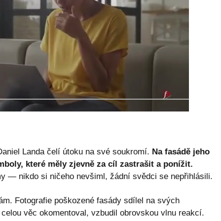
Daniel Landa čelí útoku na své soukromí.
Na fasádě jeho
oly, které měly zjevně za cíl zastrašit a ponížit.
 — nikdo si ničeho nevšiml, žádní svědci se nepřihlásili.
sám. Fotografie poškozené fasády sdílel na svých
m celou věc okomentoval, vzbudil obrovskou vlnu reakcí.