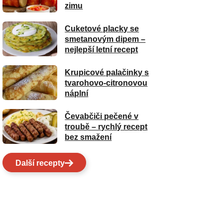
zimu
Cuketové placky se
smetanovým dipem –
nejlepší letní recept
Krupicové palačinky s
tvarohovo-citronovou
náplní
Čevabčiči pečené v
troubě – rychlý recept
bez smažení
Další recepty