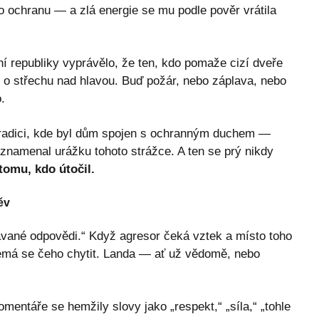
to ochranu — a zlá energie se mu podle pověr vrátila
í republiky vyprávělo, že ten, kdo pomaže cizí dveře
 o střechu nad hlavou. Buď požár, nebo záplava, nebo
.
tradici, kde byl dům spojen s ochranným duchem —
namenal urážku tohoto strážce. A ten se prý nikdy
 tomu, kdo útočil.
ěv
ávané odpovědi.“ Když agresor čeká vztek a místo toho
Nemá se čeho chytit. Landa — ať už vědomě, nebo
omentáře se hemžily slovy jako „respekt,“ „síla,“ „tohle