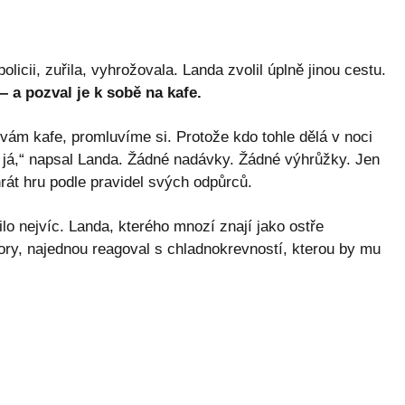
olicii, zuřila, vyhrožovala. Landa zvolil úplně jinou cestu.
— a pozval je k sobě na kafe.
 vám kafe, promluvíme si. Protože kdo tohle dělá v noci
ež já,“ napsal Landa. Žádné nadávky. Žádné výhrůžky. Jen
hrát hru podle pravidel svých odpůrců.
lo nejvíc. Landa, kterého mnozí znají jako ostře
ory, najednou reagoval s chladnokrevností, kterou by mu