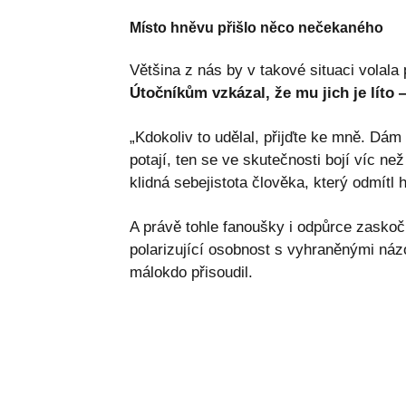
Místo hněvu přišlo něco nečekaného
Většina z nás by v takové situaci volala p
Útočníkům vzkázal, že mu jich je líto 
„Kdokoliv to udělal, přijďte ke mně. Dám
potají, ten se ve skutečnosti bojí víc n
klidná sebejistota člověka, který odmítl 
A právě tohle fanoušky i odpůrce zaskoči
polarizující osobnost s vyhraněnými náz
málokdo přisoudil.