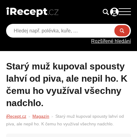
Rozšířené hledání
Starý muž kupoval spousty
lahví od piva, ale nepil ho. K
čemu ho využíval všechny
nadchlo.
iRecept.cz
Magazín
Starý muž kupoval spousty lahví od
piva, ale nepil ho. K čemu ho využíval všechny nadchlo.