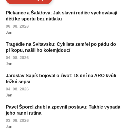
Plekanec a Šafářová: Jak slavní rodiče vychovávají
děti ke sportu bez nátlaku
06. 08. 2026
Jan
Tragédie na Svitavsku: Cyklista zemřel po pádu do
příkopu, našli ho kolemjdoucí
04. 08. 2026
Jan
Jaroslav Sapík bojoval o život: 18 dní na ARO kvůli
těžké sepsi
04. 08. 2026
Jan
Pavel Šporcl zhubl a zpevnil postavu: Takhle vypadá
jeho ranní rutina
03. 08. 2026
Jan