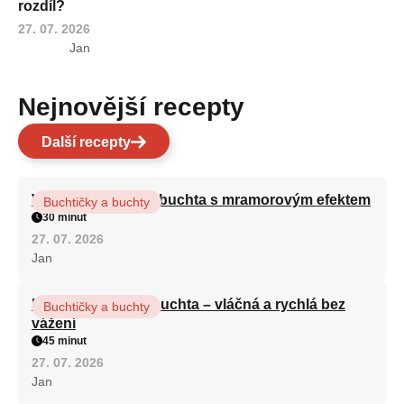
rozdíl?
27. 07. 2026
Jan
Nejnovější recepty
Další recepty
Vláčná olejová litá buchta s mramorovým efektem
Buchtičky a buchty
30 minut
27. 07. 2026
Jan
Hrnková maková buchta – vláčná a rychlá bez
Buchtičky a buchty
vážení
45 minut
27. 07. 2026
Jan