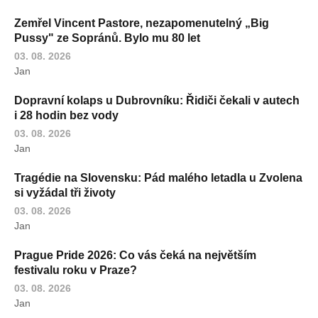
Zemřel Vincent Pastore, nezapomenutelný „Big
Pussy" ze Sopránů. Bylo mu 80 let
03. 08. 2026
Jan
Dopravní kolaps u Dubrovníku: Řidiči čekali v autech
i 28 hodin bez vody
03. 08. 2026
Jan
Tragédie na Slovensku: Pád malého letadla u Zvolena
si vyžádal tři životy
03. 08. 2026
Jan
Prague Pride 2026: Co vás čeká na největším
festivalu roku v Praze?
03. 08. 2026
Jan