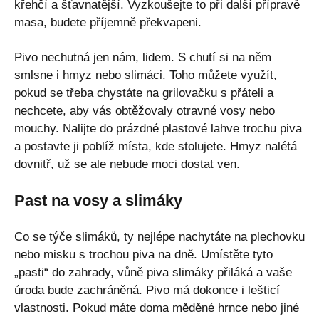
křehčí a šťavnatější. Vyzkoušejte to při další přípravě
masa, budete příjemně překvapeni.
Pivo nechutná jen nám, lidem. S chutí si na něm
smlsne i hmyz nebo slimáci. Toho můžete využít,
pokud se třeba chystáte na grilovačku s přáteli a
nechcete, aby vás obtěžovaly otravné vosy nebo
mouchy. Nalijte do prázdné plastové lahve trochu piva
a postavte ji poblíž místa, kde stolujete. Hmyz nalétá
dovnitř, už se ale nebude moci dostat ven.
Past na vosy a slimáky
Co se týče slimáků, ty nejlépe nachytáte na plechovku
nebo misku s trochou piva na dně. Umístěte tyto
„pasti“ do zahrady, vůně piva slimáky přiláká a vaše
úroda bude zachráněná. Pivo má dokonce i lešticí
vlastnosti. Pokud máte doma měděné hrnce nebo jiné