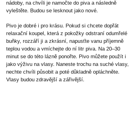
nádoby, na chvíli je namočte do piva a následně
vyleštěte. Budou se lesknout jako nové.
Pivo je dobré i pro krásu. Pokud si chcete dopřát
relaxační koupel, která z pokožky odstraní odumřelé
buňky, rozzáří ji a zkrásní, napusťte vanu příjemně
teplou vodou a vmíchejte do ní litr piva. Na 20–30
minut se do této lázně ponořte. Pivo můžete použít i
jako výživu na vlasy. Naneste trochu na suché vlasy,
nechte chvíli působit a poté důkladně opláchněte.
Vlasy budou zdravější a zářivější.