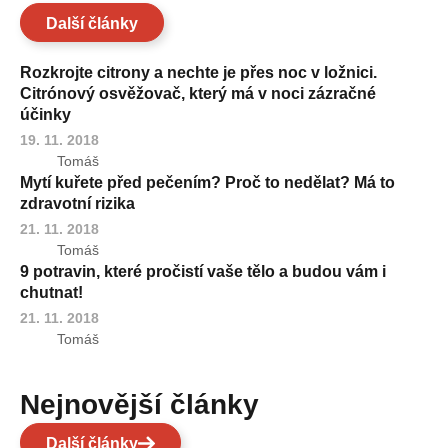
Další články
Rozkrojte citrony a nechte je přes noc v ložnici.
Citrónový osvěžovač, který má v noci zázračné
účinky
19. 11. 2018
Tomáš
Mytí kuřete před pečením? Proč to nedělat? Má to
zdravotní rizika
21. 11. 2018
Tomáš
9 potravin, které pročistí vaše tělo a budou vám i
chutnat!
21. 11. 2018
Tomáš
Nejnovější články
Další články