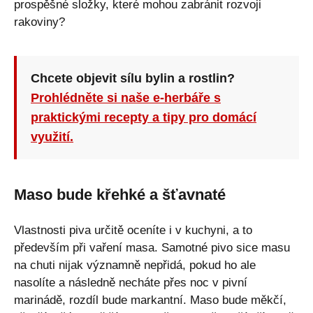
prospěšné složky, které mohou zabránit rozvoji
rakoviny?
Chcete objevit sílu bylin a rostlin?
Prohlédněte si naše e-herbáře s
praktickými recepty a tipy pro domácí
využití.
Maso bude křehké a šťavnaté
Vlastnosti piva určitě oceníte i v kuchyni, a to
především při vaření masa. Samotné pivo sice masu
na chuti nijak významně nepřidá, pokud ho ale
nasolíte a následně necháte přes noc v pivní
marinádě, rozdíl bude markantní. Maso bude měkčí,