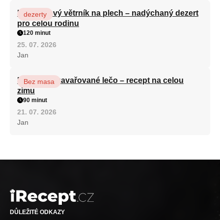
Karamelový větrník na plech – nadýchaný dezert
dezerty
pro celou rodinu
120 minut
25. 07. 2026
Jan
Babiččino zavařované lečo – recept na celou
Bez masa
zimu
90 minut
21. 07. 2026
Jan
DŮLEŽITÉ ODKAZY