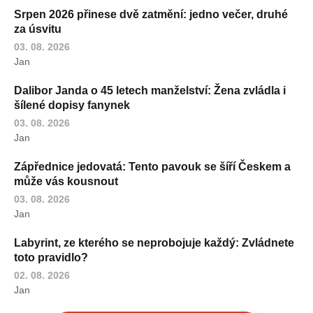
Srpen 2026 přinese dvě zatmění: jedno večer, druhé
za úsvitu
03. 08. 2026
Jan
Dalibor Janda o 45 letech manželství: Žena zvládla i
šílené dopisy fanynek
03. 08. 2026
Jan
Zápřednice jedovatá: Tento pavouk se šíří Českem a
může vás kousnout
03. 08. 2026
Jan
Labyrint, ze kterého se neprobojuje každý: Zvládnete
toto pravidlo?
02. 08. 2026
Jan