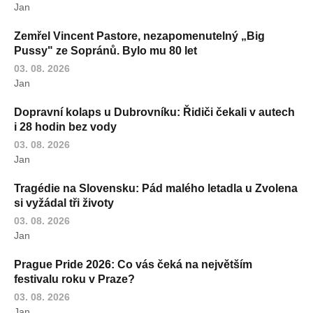
Jan
Zemřel Vincent Pastore, nezapomenutelný „Big
Pussy" ze Sopránů. Bylo mu 80 let
03. 08. 2026
Jan
Dopravní kolaps u Dubrovníku: Řidiči čekali v autech
i 28 hodin bez vody
03. 08. 2026
Jan
Tragédie na Slovensku: Pád malého letadla u Zvolena
si vyžádal tři životy
03. 08. 2026
Jan
Prague Pride 2026: Co vás čeká na největším
festivalu roku v Praze?
03. 08. 2026
Jan