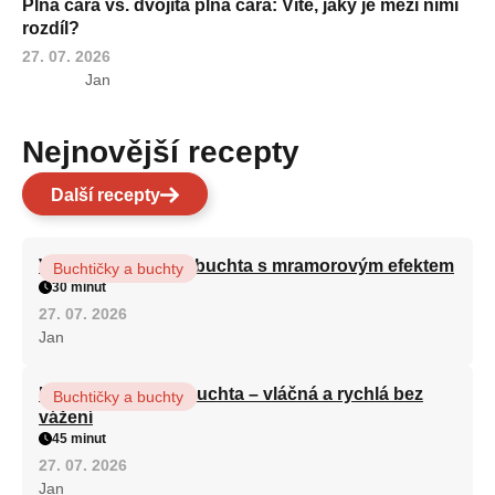
Plná čára vs. dvojitá plná čára: Víte, jaký je mezi nimi
rozdíl?
27. 07. 2026
Jan
Nejnovější recepty
Další recepty
Vláčná olejová litá buchta s mramorovým efektem
Buchtičky a buchty
30 minut
27. 07. 2026
Jan
Hrnková maková buchta – vláčná a rychlá bez
Buchtičky a buchty
vážení
45 minut
27. 07. 2026
Jan