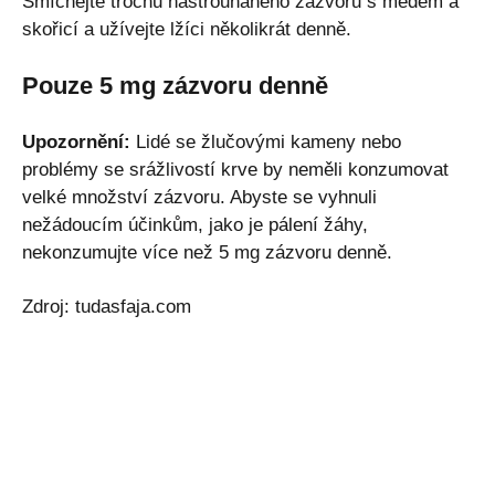
Smíchejte trochu nastrouhaného zázvoru s medem a
skořicí a užívejte lžíci několikrát denně.
Pouze 5 mg zázvoru denně
Upozornění:
Lidé se žlučovými kameny nebo
problémy se srážlivostí krve by neměli konzumovat
velké množství zázvoru. Abyste se vyhnuli
nežádoucím účinkům, jako je pálení žáhy,
nekonzumujte více než 5 mg zázvoru denně.
Zdroj: tudasfaja.com