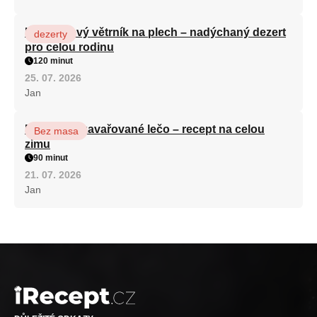
Karamelový větrník na plech – nadýchaný dezert
dezerty
pro celou rodinu
120 minut
25. 07. 2026
Jan
Babiččino zavařované lečo – recept na celou
Bez masa
zimu
90 minut
21. 07. 2026
Jan