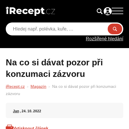
Rozšířené hledání
Na co si dávat pozor při
konzumaci zázvoru
iRecept.cz
Magazín
Na co si dávat pozor při konzumaci
zázvoru
Jan
, 24. 10. 2022
Vytisknout článek