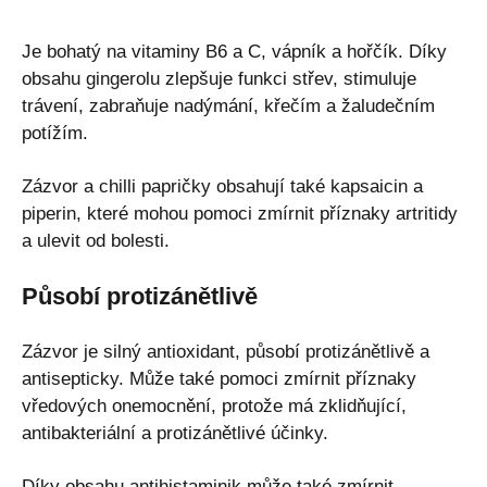
Je bohatý na vitaminy B6 a C, vápník a hořčík. Díky
obsahu gingerolu zlepšuje funkci střev, stimuluje
trávení, zabraňuje nadýmání, křečím a žaludečním
potížím.
Zázvor a chilli papričky obsahují také kapsaicin a
piperin, které mohou pomoci zmírnit příznaky artritidy
a ulevit od bolesti.
Působí protizánětlivě
Zázvor je silný antioxidant, působí protizánětlivě a
antisepticky. Může také pomoci zmírnit příznaky
vředových onemocnění, protože má zklidňující,
antibakteriální a protizánětlivé účinky.
Díky obsahu antihistaminik může také zmírnit