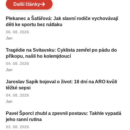
Další články
Plekanec a Šafářová: Jak slavní rodiče vychovávají
děti ke sportu bez nátlaku
06. 08. 2026
Jan
Tragédie na Svitavsku: Cyklista zemřel po pádu do
příkopu, našli ho kolemjdoucí
04. 08. 2026
Jan
Jaroslav Sapík bojoval o život: 18 dní na ARO kvůli
těžké sepsi
04. 08. 2026
Jan
Pavel Šporcl zhubl a zpevnil postavu: Takhle vypadá
jeho ranní rutina
03. 08. 2026