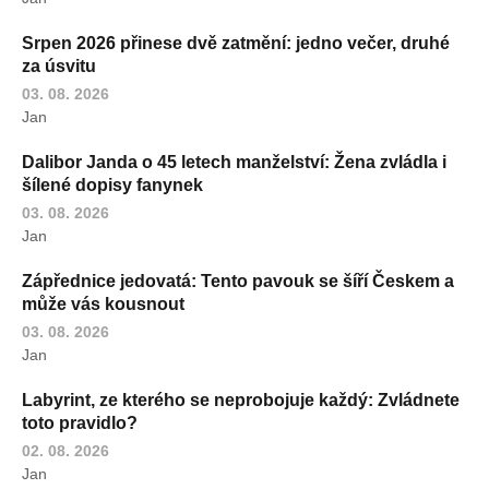
Srpen 2026 přinese dvě zatmění: jedno večer, druhé
za úsvitu
03. 08. 2026
Jan
Dalibor Janda o 45 letech manželství: Žena zvládla i
šílené dopisy fanynek
03. 08. 2026
Jan
Zápřednice jedovatá: Tento pavouk se šíří Českem a
může vás kousnout
03. 08. 2026
Jan
Labyrint, ze kterého se neprobojuje každý: Zvládnete
toto pravidlo?
02. 08. 2026
Jan