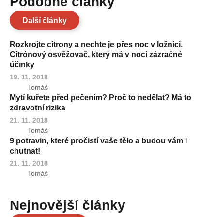
Podobné články
Další články
Rozkrojte citrony a nechte je přes noc v ložnici.
Citrónový osvěžovač, který má v noci zázračné
účinky
19. 11. 2018
Tomáš
Mytí kuřete před pečením? Proč to nedělat? Má to
zdravotní rizika
21. 11. 2018
Tomáš
9 potravin, které pročistí vaše tělo a budou vám i
chutnat!
21. 11. 2018
Tomáš
Nejnovější články