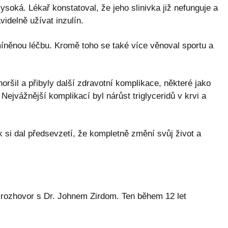
vysoká. Lékař konstatoval, že jeho slinivka již nefunguje a
idelně užívat inzulín.
íněnou léčbu. Kromě toho se také více věnoval sportu a
ršil a přibyly další zdravotní komplikace, některé jako
Nejvážnější komplikací byl nárůst triglyceridů v krvi a
k si dal předsevzetí, že kompletně změní svůj život a
byl rozhovor s Dr. Johnem Zirdom. Ten během 12 let