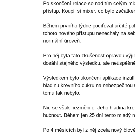
Po skončení relace se nad tím celým mla
přístup. Koupil si mixér, co bylo začátk
Během prvního týdne pociťoval určité pok
tohoto nového přístupu nenechaly na seb
normální úroveň.
Pro něj byla tato zkušenost opravdu výj
dosáhl stejného výsledku, ale neúspěšně
Výsledkem bylo ukončení aplikace inzulín
hladinu krevního cukru na nebezpečnou ú
tomu tak nebylo.
Nic se však nezměnilo. Jeho hladina kre
hubnout. Během jen 25 dní tento mladý m
Po 4 měsících byl z něj zcela nový člově