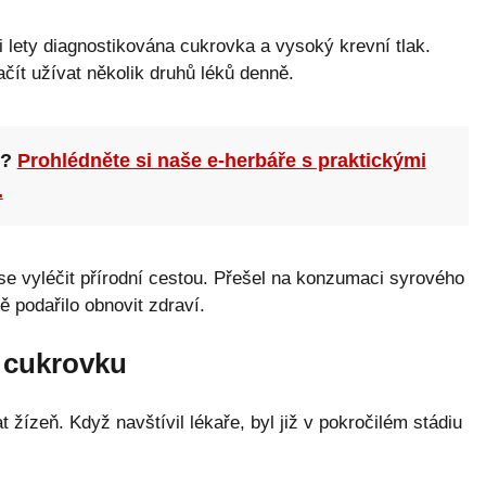
lety diagnostikována cukrovka a vysoký krevní tlak.
čít užívat několik druhů léků denně.
n?
Prohlédněte si naše e-herbáře s praktickými
.
 se vyléčit přírodní cestou. Přešel na konzumaci syrového
 podařilo obnovit zdraví.
i cukrovku
 žízeň. Když navštívil lékaře, byl již v pokročilém stádiu