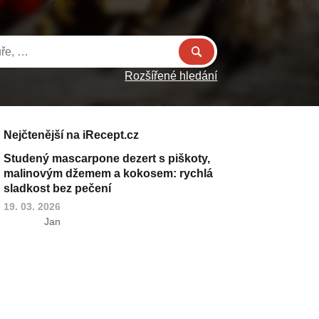
Rozšířené hledání
Nejčtenější na iRecept.cz
Studený mascarpone dezert s piškoty,
malinovým džemem a kokosem: rychlá
sladkost bez pečení
19. 03. 2026
Jan