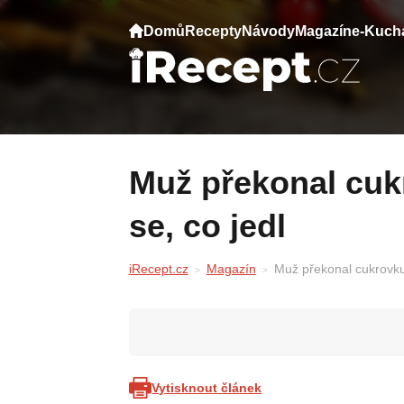
Domů
Recepty
Návody
Magazín
e-Kuch
Muž překonal cukrovku bez léků. Podívejte
se, co jedl
iRecept.cz
Magazín
Muž překonal cukrovku 
Vytisknout článek