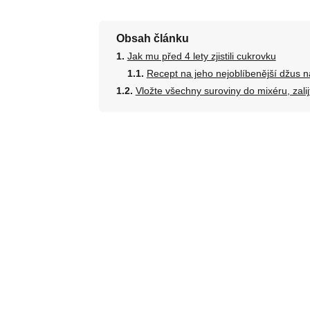
Obsah článku
Jak mu před 4 lety zjistili cukrovku
Recept na jeho nejoblíbenější džus 
Vložte všechny suroviny do mixéru, zalijt