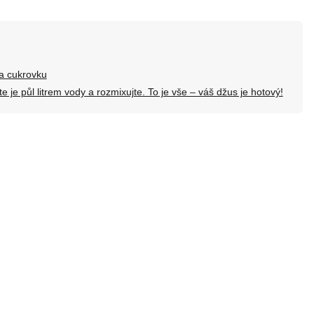
na cukrovku
e je půl litrem vody a rozmixujte. To je vše – váš džus je hotový!