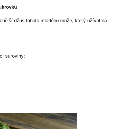
cukrovku
enější džus tohoto mladého muže, který užíval na
cí suroviny: