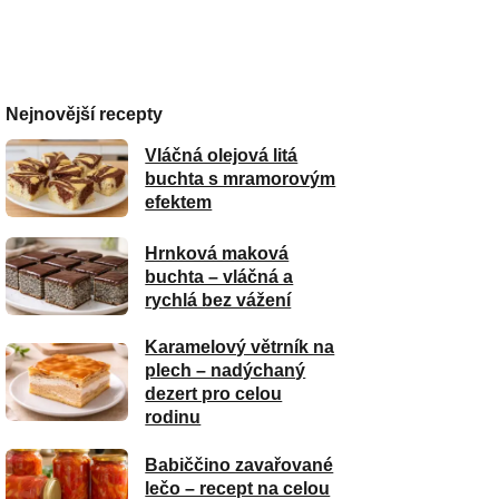
Nejnovější recepty
Vláčná olejová litá
buchta s mramorovým
efektem
Hrnková maková
buchta – vláčná a
rychlá bez vážení
Karamelový větrník na
plech – nadýchaný
dezert pro celou
rodinu
Babiččino zavařované
lečo – recept na celou