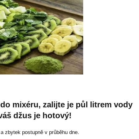
o mixéru, zalijte je půl litrem vody
 váš džus je hotový!
i a zbytek postupně v průběhu dne.