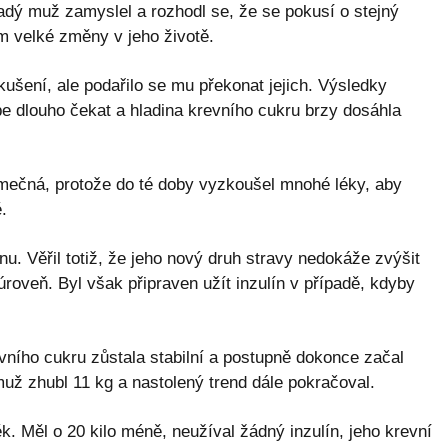
dý muž zamyslel a rozhodl se, že se pokusí o stejný
em velké změny v jeho životě.
ušení, ale podařilo se mu překonat jejich. Výsledky
e dlouho čekat a hladina krevního cukru brzy dosáhla
imečná, protože do té doby vyzkoušel mnohé léky, aby
.
u. Věřil totiž, že jeho nový druh stravy nedokáže zvýšit
roveň. Byl však připraven užít inzulín v případě, kdyby
vního cukru zůstala stabilní a postupně dokonce začal
už zhubl 11 kg a nastolený trend dále pokračoval.
k. Měl o 20 kilo méně, neužíval žádný inzulín, jeho krevní