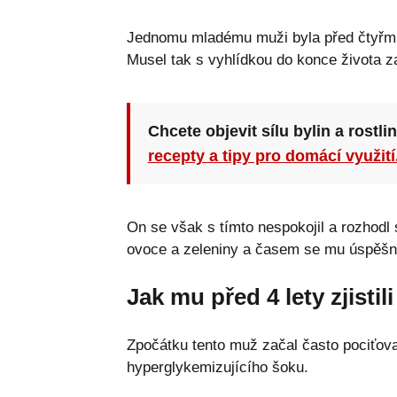
Jednomu mladému muži byla před čtyřmi 
Musel tak s vyhlídkou do konce života za
Chcete objevit sílu bylin a rostli
recepty a tipy pro domácí využití
On se však s tímto nespokojil a rozhodl
ovoce a zeleniny a časem se mu úspěšně
Jak mu před 4 lety zjistil
Zpočátku tento muž začal často pociťovat
hyperglykemizujícího šoku.