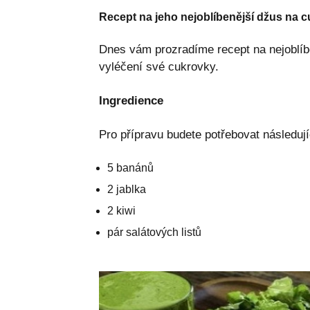
Recept na jeho nejoblíbenější džus na 
Dnes vám prozradíme recept na nejoblíb
vyléčení své cukrovky.
Ingredience
Pro přípravu budete potřebovat následují
5 banánů
2 jablka
2 kiwi
pár salátových listů