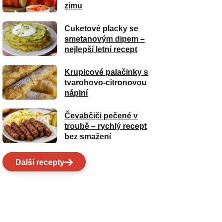
zimu
Cuketové placky se
smetanovým dipem –
nejlepší letní recept
Krupicové palačinky s
tvarohovo-citronovou
náplní
Čevabčiči pečené v
troubě – rychlý recept
bez smažení
Další recepty