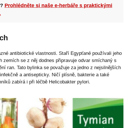
n?
Prohlédněte si naše e-herbáře s praktickými
.
ých
né antibiotické vlastnosti. Staří Egypťané používali jeho
ch zemích se z něj dodnes připravuje odvar smíchaný s
ní ran. Tato bylinka se považuje za jedno z nejsilnějších
infekčně a antisepticky. Ničí plísně, bakterie a také
íků zabírá i při léčbě Helicobakter pylori.