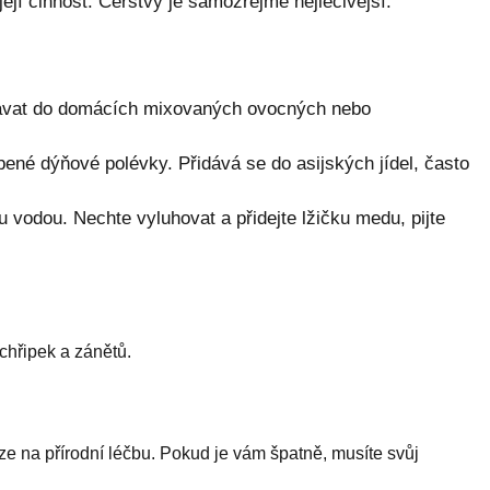
její činnost. Čerstvý je samozřejmě nejléčivější.
dávat do domácích mixovaných ovocných nebo
bené dýňové polévky. Přidává se do asijských jídel, často
u vodou. Nechte vyluhovat a přidejte lžičku medu, pijte
chřipek a zánětů.
e na přírodní léčbu. Pokud je vám špatně, musíte svůj