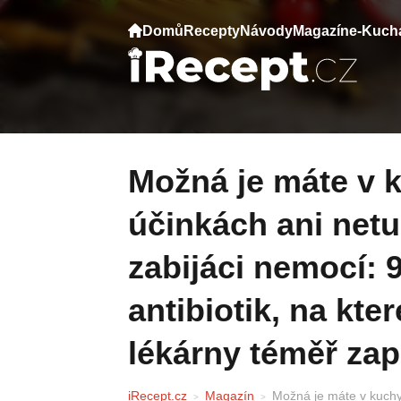
Domů
Recepty
Návody
Magazín
e-Kuch
Možná je máte v kuchyni, ale o těchto
účinkách ani netuš
zabijáci nemocí: 
antibiotik, na kte
lékárny téměř za
iRecept.cz
Magazín
Možná je máte v kuchyni