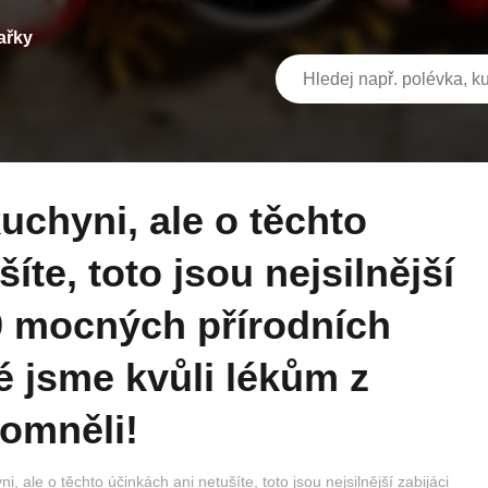
ařky
íte, toto jsou nejsilnější
9 mocných přírodních
ré jsme kvůli lékům z
pomněli!
, ale o těchto účinkách ani netušíte, toto jsou nejsilnější zabijáci