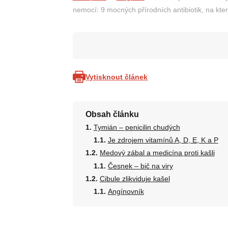
nemocí: 9 mocných přírodních antibiotik, na kte
Vytisknout článek
Obsah článku
Tymián – penicilin chudých
Je zdrojem vitamínů A, D, E, K a P
Medový zábal a medicína proti kašli
Česnek – bič na viry
Cibule zlikviduje kašel
Angínovník