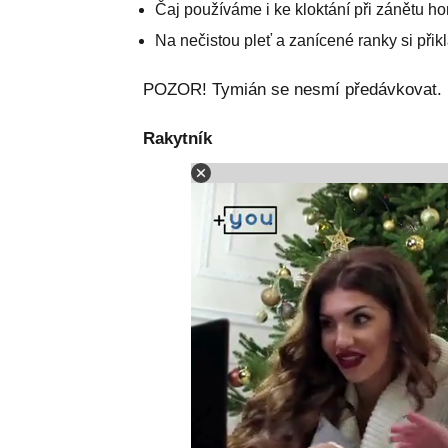
Čaj používáme i ke kloktání při zánětu ho
Na nečistou pleť a zanícené ranky si při
POZOR! Tymián se nesmí předávkovat.
Rakytník