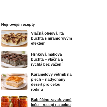
Nejnovější recepty
Vláčná olejová litá
buchta s mramorovým
efektem
Hrnková maková
buchta – vláčná a
rychlá bez vážení
Karamelový větrník na
plech – nadýchaný
dezert pro celou
rodinu
Babiččino zavařované
lečo – recept na celou