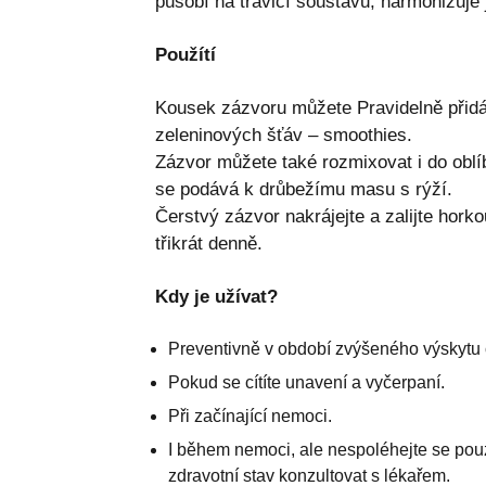
působí na trávicí soustavu, harmonizuje 
Použítí
Kousek zázvoru můžete Pravidelně při
zeleninových šťáv – smoothies.
Zázvor můžete také rozmixovat i do oblí
se podává k drůbežímu masu s rýží.
Čerstvý zázvor nakrájejte a zalijte horko
třikrát denně.
Kdy je užívat?
Preventivně v období zvýšeného výskytu 
Pokud se cítíte unavení a vyčerpaní.
Při začínající nemoci.
I během nemoci, ale nespoléhejte se pouz
zdravotní stav konzultovat s lékařem.