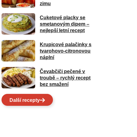
zimu
Cuketové placky se
smetanovým dipem –
nejlepší letní recept
Krupicové palačinky s
tvarohovo-citronovou
náplní
Čevabčiči pečené v
troubě – rychlý recept
bez smažení
Další recepty