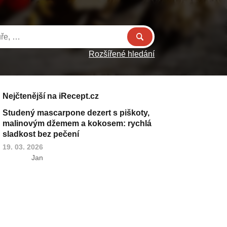
Rozšířené hledání
Nejčtenější na iRecept.cz
Studený mascarpone dezert s piškoty,
malinovým džemem a kokosem: rychlá
sladkost bez pečení
19. 03. 2026
Jan