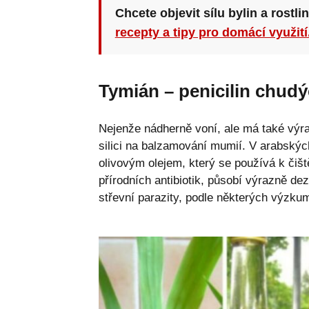
Chcete objevit sílu bylin a rostli
recepty a tipy pro domácí využití
Tymián – penicilin chud
Nejenže nádherně voní, ale má také výraz
silici na balzamování mumií. V arabský
olivovým olejem, který se používá k čiště
přírodních antibiotik, působí výrazně dez
střevní parazity, podle některých výzkumn