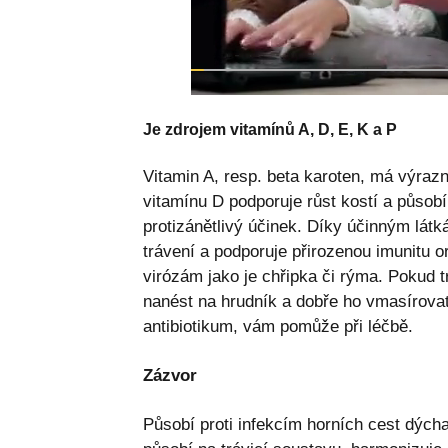
Je zdrojem vitamínů A, D, E, K a P
Vitamin A, resp. beta karoten, má výrazn
vitamínu D podporuje růst kostí a působí 
protizánětlivý účinek. Díky účinným látk
trávení a podporuje přirozenou imunitu o
virózám jako je chřipka či rýma. Pokud t
nanést na hrudník a dobře ho vmasírovat
antibiotikum, vám pomůže při léčbě.
Zázvor
Působí proti infekcím horních cest dých